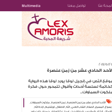
لمحة عنّا
تواصل معنا
Multimedia
/٥‏/٢٠١٧
لأحد الحادي عشر من زمن عنصرة
وقع النّص في إنجيل لوقا يورد لوقا هذه الرواية
خاتمة لسلسة أحداث وأقوال تتمحور حول فكرة
لكوت السماوات...
,
,
,
الأحد الحادي عشر من زمن العنصرة
زمن العنصرة
ملكوت السماوات
,
,
,
,
,
,
,
,
يسوع
المسيح
الصلاة
الشاب الغني
الله
الاطفال
اورشليم
ارادة الله
,
,
,
,
,
,
الامثال
الكتاب المقدس
شرح الانجيل
اريحا
زكا العشار
جميزة
يا ابن داود