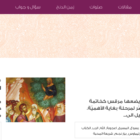
مقالات
صلوات
زمن الدنح
سؤال و جواب
٢٥‏
ا
 يضعها مرقس كخاتمة
م
لمرحلة بغاية الأهميّة.
ك
الى...
م
,
,
,
,
,
يسوع
المسيح
اعجوبة
الله
الرب
الكتاب
,
,
رتيماوس
بيار نجم
شريعة المحبة