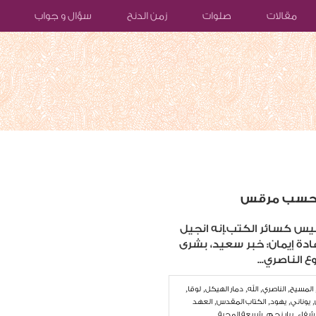
مقالات
صلوات
زمن الدنح
سؤال و جواب
 بحسب مرقس
 كسائر الكتب.إنه انجيل
دة إيمان: خبر سعيد، بشرى
 الناصري...
,
,
,
,
,
المسيح
الناصري
الله
دمار الهيكل
لوقا
,
,
,
,
يوناني
يهود
الكتاب المقدس
العهد
,
,
شفاء
بيار نجم
شريعة المحبة