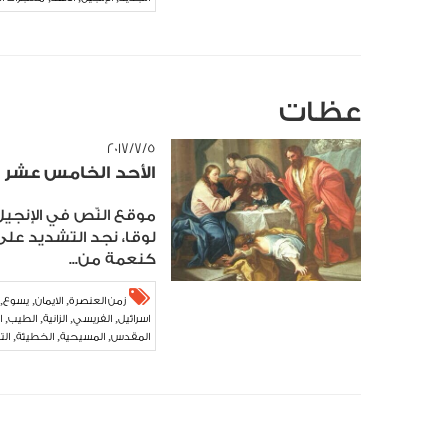
عظات
٥‏/٧‏/٢٠١٧
الأحد الخامس عشر 
موقع النّص في الإنجي
لوقا، نجد التشديد على 
كنعمة من...
,
,
,
زمن العنصرة
الايمان
يسوع
,
,
,
,
اسرائيل
الفريسي
الزانية
الطيب
ا
,
,
,
المقدس
المسيحية
الخطيئة
الت
,
,
كبرياء
بيار نجم
شريعة المحبة