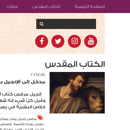
الصفحة الرئيسية
الكتاب المقدّس
عظات
الكتاب المقدس
١٥‏/١٠‏/٢٠١٦
مدخل إلى الإنجيل
إنجيل مرقس كتاب ليس
وقبل كلّ شيء إنه شها
خلاص البشريّة في يسوع
,
,
,
,
مرقس
إنجيل
إيمان
يسوع
,
,
,
بطرس
يوحنا
الكنيسة
فلسطين
,
,
,
الجديد
الإنجيل
الاسد
معجزات ال