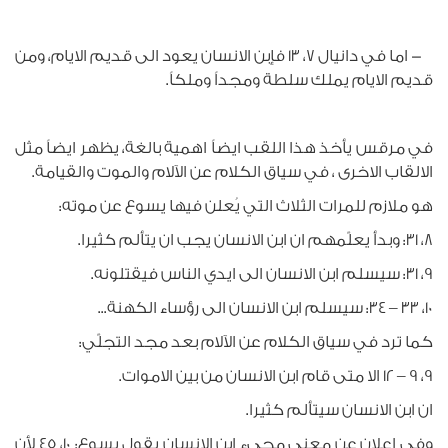
- اما في دانيال 7، 13 فإبن الانسان يعود الى قديم الايام، ومن
قديم الايام يملك سلطة ومجداً وملكاً.
في مرقس يأخذ هذا اللقب ايضاً اهمية بالغة، يظهر ايضاً مثل
الالقاب الاخرى ، في سياق الكلام عن الآلام والموت والقيامة.
هو ملازم للمرات الثلاث التي يُعلن فيها يسوع عن موته:
8، 31: وبدأ يعلّمهم ان ابن الانسان يجب ان يتألم كثيرا.
9، 31: سيسلم ابن الانسان الى ايدي الناس فيقتلونه.
10، 33 – 34: سيسلم ابن الانسان الى رؤساء الكهنة...
كما ترد في سياق الكلام عن الآلام بعد مجد التجلّي:
9، 9 – 12 الا متى قام ابن الانسان من بين الاموات.
ان ابن الانسان سيتألم كثيرا.
وفي اعلان عن معنى مجيء ابن الانسان يقول يسوع: 10، 45 لأن