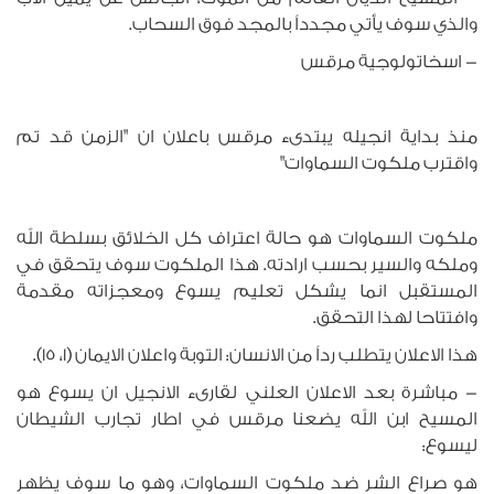
والذي سوف يأتي مجدداً بالمجد فوق السحاب.
- اسخاتولوجية مرقس
منذ بداية انجيله يبتدىء مرقس باعلان ان "الزمن قد تم
واقترب ملكوت السماوات"
ملكوت السماوات هو حالة اعتراف كل الخلائق بسلطة الله
وملكه والسير بحسب ارادته. هذا الملكوت سوف يتحقق في
المستقبل انما يشكل تعليم يسوع ومعجزاته مقدمة
وافتتاحا لهذا التحقق.
هذا الاعلان يتطلب رداً من الانسان: التوبة واعلان الايمان (1، 15).
- مباشرة بعد الاعلان العلني لقارىء الانجيل ان يسوع هو
المسيح ابن الله يضعنا مرقس في اطار تجارب الشيطان
ليسوع:
هو صراع الشر ضد ملكوت السماوات، وهو ما سوف يظهر