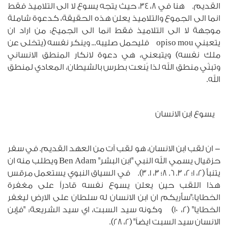
القديم. هنا في 8، 34، حيث يتجه يسوع لا الى التلاميذ فقط
انما الى الجموع والتلاميذ يعلن هذه الحقيقة، كدعوة شاملة
موجهة لا الى التلاميذ فقط انما الى الجميع: من اراد ان
يتعبني opiso mou فليحمل صليبه... وينكر نفسه (يتخلى عن
ملك نفسه) ويتبعني، هي دعوة لانكار المنطق الانساني
وتبنّي منطق الله لذا يُنعت بطرس بالشيطان، المعادي لمنطق
الله.
يسوع ابن الانسان
- ان لقب ابن الانسان، هو لقب آت من العهد القديم. في سفر
حزقيال يسمي الله النبي "ابن البشر" Ben Adam ويطلب منه ان
يتنبأ (2، 1؛ 2، 3. 6. 8؛ 3، 1. 3). في السياق النبوي يستعمل مرقس
هذا اللقب حين يعلن يسوع نفسه قادراً على مغفرة
الخطايا:"سأريكم ان ابن الانسان له سلطان على الارض ليغفر
الخطايا" (2، 10) وكونه سيد السبت، اي سيد الشريعة: "فإبن
الانسان سيد السبت ايضاً" (2، 28).