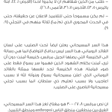
- طلب من الذين شفاهم ان لا يخبروا احداً (الأبرص 1، 44، ابنة
يائيرس 5، 43، الأخرس 7، 36، الأعمى 8، 26).
- لم يكن مسموحاً حتى للتلاميذ الاعلان عن حقيقته، حتى
في الحدث المحوري الذي تمّ مع ثلاثة منهم في التجلّي (9،
9).
هذا السر المسيحاني يعلن ايضاً تحت الصليب على لسان
القائد الروماني، هذا السر ليس بدافع التواضع انما هي رسالة
الى الكنيسة التي يصلها انجيل مرقس، كنيسة آمنت دون أن
ترى، آمنت بكلام الشهود الذين فهموا سر يسوع فقط على
ضوء قيامته. هذه الكنيسة تجد نفسها ممثلة بالقائد
الروماني الذي اعلن مسيحانية يسوع وبنوّته للّه لا بسبب
اعاجيب ولا بسبب تعليم ذي سلطان، انما بسبب تجلي
مسيحانية الناصري على الصليب.
ان نص مرقس 8، 27 – 30 هو مفتاح لغز هذا السر المسيحاني:
الفرق بين منطقين، منطق الناس anthropoi ومنطق التلميذ.