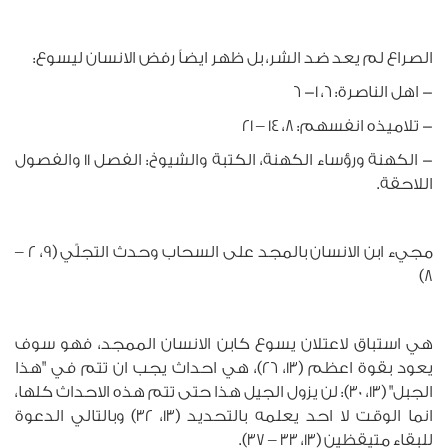
الصراع لم يعد ضد الشر، بل ظهر ايضاً رفض الانسان ليسوع:
- اهل الناصرة: 6، 1- 6
- تلاميذه انفسهم: 8، 14 – 21
- الكهنة ورؤساء الكهنة، الكتبة والشيوخ: الفصل 11 والفصول
اللاحقة.
مجيء ابن الانسان بالمجد على السحاب وحدث التجلّي (9، 2 –
8)
هي استباق لاعتلان يسوع كابن الانسان الممجد، فهو سوف
يعود بقوة اعظم (13، 26)، هي احداث يجب ان تتم في "هذا
الجبل" (13، 30): لن يزول الجيل هذا حتى تتم هذه الاحداث كلها،
انما الوقت لا احد يعلمه بالتحديد (13، 32) وبالتالي الدعوة
للبقاء متيقظين (13، 33 – 37).