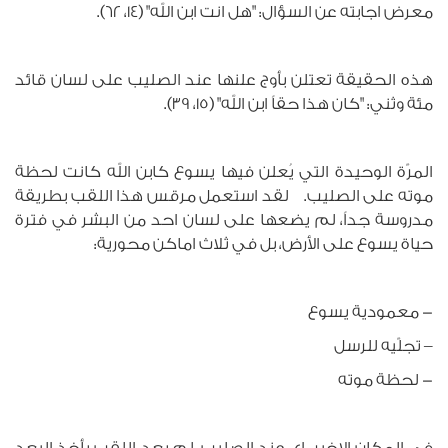
معرض اجابته عن السؤال: "هل انت ابن الله" (14، 62).
هذه الحقيقة تعتلن بأوج علنها عند الصليب على لسان قائد
مئة وثني: "كان هذا حقاً ابن الله" (15، 39).
المرّة الوحيدة التي يُعلن فيها يسوع كابن الله كانت لحظة
موته على الصليب. لقد استعمل مرقس هذا اللقب بطريقة
مدروسة جداً، لم يضعها على لسان احد من البشر في فترة
حياة يسوع على الأرض، بل في ثلاث اماكن محورية:
- معمودية يسوع
– تجلّيه للرسل
- لحظة موته
في المكان الاخير، اي عند الصليب، لم يعد اللقب يأخذ البعد