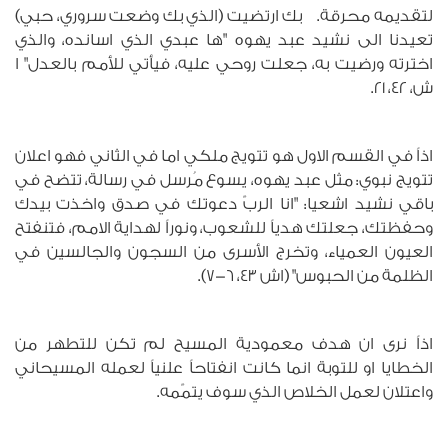
لتقديمه محرقة. بك ارتضيت (الذي بك وضعت سروري، حبي)
تعيدنا الى نشيد عبد يهوه "ها عبدي الذي اسانده، والذي
اخترته ورضيت به، جعلت روحي عليه، فيأتي للأمم بالعدل" ا
ش، 42، 21.
اذاً في القسم الاول هو تتويج ملكي اما في الثاني فهو اعلان
تتويج نبوي: مثل عبد يهوه، يسوع مُرسل في رسالة، تتضح في
باقي نشيد اشعيا: "انا الربّ دعوتك في صدق واخذت بيدك
وحفظتك، جعلتك هدياً للشعوب، ونوراً لهداية الامم، فتنفتح
العيون العمياء، وتخرج الأسرى من السجون والجالسين في
الظلمة من الحبوس" (اش 43، 6-7).
اذاً نرى ان هدف معمودية المسيح لم تكن للتطهر من
الخطايا او للتوبة انما كانت انفتاحاً علنياً لعمله المسيحاني
واعتلان لعمل الخلاص الذي سوف يتمّمه.