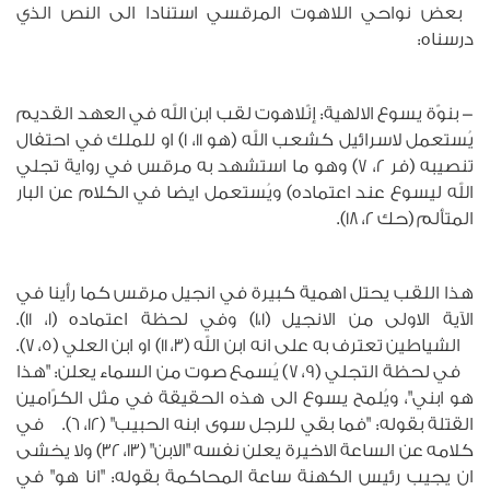
بعض نواحي اللاهوت المرقسي استنادا الى النص الذي
درسناه:
- بنوّة يسوع الالهية: إنّلاهوت لقب ابن الله في العهد القديم
يُستعمل لاسرائيل كشعب الله (هو 11، 1) او للملك في احتفال
تنصيبه (فر 2، 7) وهو ما استشهد به مرقس في رواية تجلي
الله ليسوع عند اعتماده) ويُستعمل ايضا في الكلام عن البار
المتألم (حك 2، 18).
هذا اللقب يحتل اهمية كبيرة في انجيل مرقس كما رأينا في
الآية الاولى من الانجيل (1،1) وفي لحظة اعتماده (1، 11).
الشياطين تعترف به على انه ابن الله (3، 11) او ابن العلي (5، 7).
في لحظة التجلي (9، 7) يُسمع صوت من السماء يعلن: "هذا
هو ابني"، ويُلمح يسوع الى هذه الحقيقة في مثل الكرّامين
القتلة بقوله: "فما بقي للرجل سوى ابنه الحبيب" (12، 6). في
كلامه عن الساعة الاخيرة يعلن نفسه "الابن" (13، 32) ولا يخشى
ان يجيب رئيس الكهنة ساعة المحاكمة بقوله: "انا هو" في