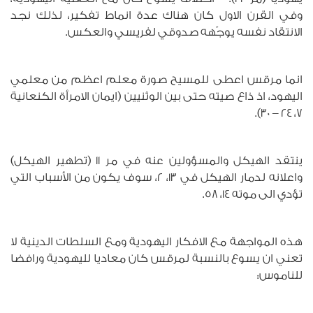
وفي القرن الاول كان هناك عدة انماط تفكير، لذلك نجد
الانتقاد نفسه يوجّهه صدوقي لفريسي والعكس.
انما مرقس اعطى للمسيح صورة معلم اعظم من معلمي
اليهود، اذ ذاع صيته حتى بين الوثنيين (ايمان الامرأة الكنعانية
7، 24 – 30).
ينتقد الهيكل والمسؤولين عنه في مر 11 (تطهير الهيكل)
واعلانه لدمار الهيكل في 13، 2، سوف يكون من الأسباب التي
تؤدي الى موته 14، 58.
هذه المواجهة مع الافكار اليهودية ومع السلطات الدينية لا
تعني ان يسوع بالنسبة لمرقس كان معاديا لليهودية ورافضا
للناموس: