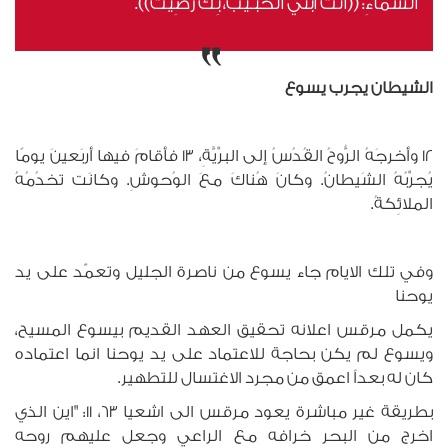
السَّماءِ: ((أنتَ اَبني الحبـيبُ، بِكَ رَضِيتُ)).
الشيطان يجرب يسوع
12 وأخرجَهُ الرُّوحُ القُدُسُ إلى البرِّيَّةِ، 13 فأقامَ فيها أربَعينَ يومًا
يُجرِّبُهُ الشَيطانُ. وكانَ هُناكَ معَ الوُحوشِ. وكانَت تخدُمُهُ
الملائِكةُ.
وفي تلك الايام جاء يسوع من ناصرة الجليل وتعمّد على يد
يوحنا
يكمل مرقس اعلانه تحقيق العهد القديم بيسوع المسيح،
ويسوع لم يكن بحاجة للاعتماد على يد يوحنا انما اعتماده
كان له بعداً اعمق من مجرد الاغتسال للتطهير.
بطريقة غير مباشرة يعود مرقس الى اشعيا 63، 11: "اين الذي
اخرج من البحر خرافه مع الراعي وجعل عليهم روحه