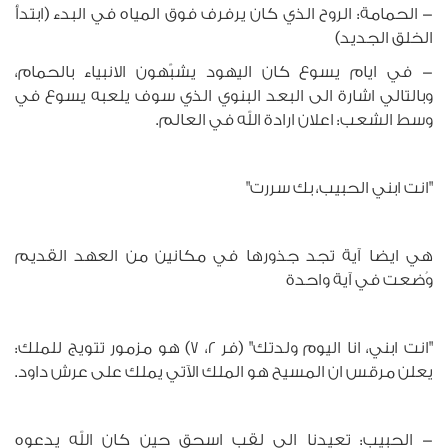
- الحمامة: الروح الذي كان يرفرف فوق المياه في البدء (ابتدأ
الخلق الجديد)
- في ايام يسوع كان اليهود يشبّهون الانبياء بالحمام،
وبالتالي اشارة الى البعد البنوي الذي سوف يلعبه يسوع في
وسط الشعب: اعلان ارادة الله في العالم.
"انت ابني الحبيب، بك سررت"
هي ايضا آية تجد جذورها في مكانين من العهد القديم
وُضعت في آية واحدة
"انت ابني، انا اليوم ولدتك" (فر 2، 7) هو مزمور تتويج للملك:
يعلن مرقس ان المسيح هو الملك الآتي يملك على عرش داود.
- الحبيب: تعيدنا الى لقب اسحق حين كان الله يدعوه