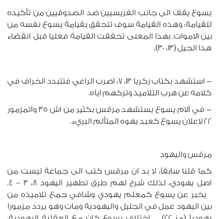
يسوع يقف الى جانب الفريسيين ضد الصدوقيين من تأكيده
للقيامة: وهذه القيامة سوف تتحقق بقيامة يسوع نفسه من
بين الاموات. بهذا المعنى تحققت القيامة فعليا قبل انقضاء
هذا الجيل (13، 30).
- استشهد بكتاب زكريا 13، 7: اضرب الراعي فتتبدد الخراف في
كلامه عن هرب التلاميذ وتركهم اياه.
- في آلام يسوع يستشهد مرقس بكثير من اش 35 والمزمور
22 لاعلان يسوع كعبد يهوه المتألم البريء.
مرقس واليهود
كما قلنا سابقاً، لا بد ان مرقس كتب الى جماعة ليست من
اصل يهودي، لذلك شرح لهم طرق تطهير اليهود 8، 3 – 4.
يخبر عن يسوع كمعلم يهودي وشافي جمع تلاميذه من
بين اليهود عمل في الجليل واليهودية ومات وهو يردد مزمورا
يهودياً (مز 22). اختلاف يسوع كان مع العقلية اليهودية،