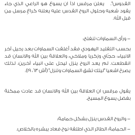
القدوس". يعلن مرقس اذاً ان يسوع هو الراعي الذي جاء
يقود شعبه وحلول الروح القدس عليه يعلنه كراعٍ مرسل من
قبل الله.
- ورأى السماوات تنفتح:
بحسب التقليد اليهودي فقد أغلقت السماوات بعد رحيل آخر
الانبياء: حجّاي وزكريا وملاخي، والعلاقة بين الله والانسان قد
انقطعت. لم يعد الروح ينزل ليحل على انبياء آخرين، لذلك
يصرخ اشعيا "ليتك تشق السماوات وتنزل" (أش 63، 19).
يقول مرقس ان العلاقة بين الله والانسان قد عادت ممكنة
بفضل يسوع المسيح.
- والروح القدس ينزل بشكل حمامة:
- الحمامة: الطائر الذي اطلقه نوح فعاد يبشره بالخلاص.