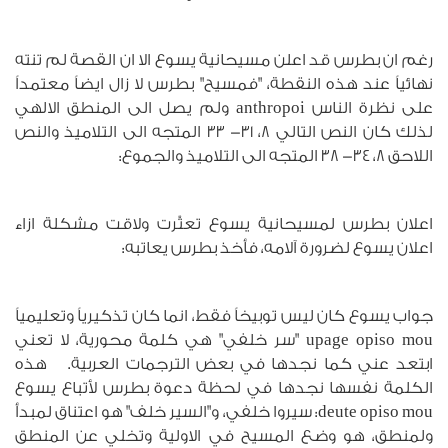
رغم ان بطرس قد اعلن مسيحانية يسوع الا ان القصة لم تنته
نهائياً عند هذه النقطة، "فمسيح" بطرس لا زال ايضاً معتمداً
على نظرة الناس anthropoi ولم يصل الى المنطق الالهي
لذلك كان النص التالي 8، 31- 33 المتجه الى التلاميذ والنص
اللاحق 8، 34- 38 المتجه الى التلاميذ والجموع:
اعلان بطرس لمسيحانية يسوع تعثّرت ولاقت مشكلة ازاء
اعلان يسوع لضرورة آلامه، فأخذ بطرس يعاتبه:
جواب يسوع كان ليس توبيخاً فقط، انما كان تذكيرياً وتعليمياً
upage opiso mou "سر خلفي" هي كلمة محورية، لا تعني
ابتعد عني كما نجدها في بعض الترجمات العربية. هذه
الكلمة نفسها نجدها في لحظة دعوة بطرس لأتباع يسوع
deute opiso mou: سيروا خلفي، و"السير خلف" هو اعتناق لمبدأ
ولمنطق، هو وضع المسيح في الاولية وتخلي عن المنطق