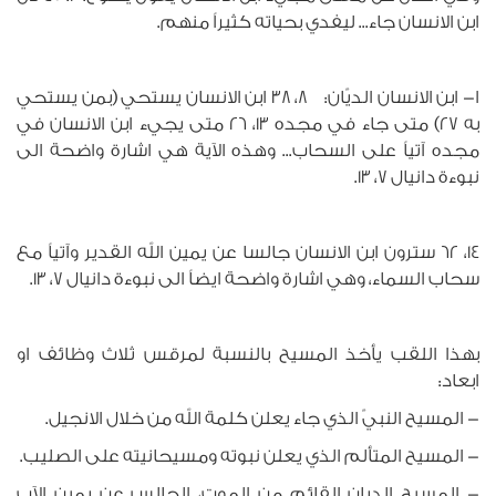
ابن الانسان جاء... ليفدي بحياته كثيراً منهم.
ا- ابن الانسان الديّان: 8، 38 ابن الانسان يستحي (بمن يستحي
به 27) متى جاء في مجده 13، 26 متى يجيء ابن الانسان في
مجده آتياً على السحاب... وهذه الآية هي اشارة واضحة الى
نبوءة دانيال 7، 13.
14، 62 سترون ابن الانسان جالسا عن يمين الله القدير وآتياً مع
سحاب السماء، وهي اشارة واضحة ايضاً الى نبوءة دانيال 7، 13.
بهذا اللقب يأخذ المسيح بالنسبة لمرقس ثلاث وظائف او
ابعاد:
- المسيح النبيّ الذي جاء يعلن كلمة الله من خلال الانجيل.
- المسيح المتألم الذي يعلن نبوته ومسيحانيته على الصليب.
- المسيح الديان القائم من الموت، الجالس عن يمين الآب