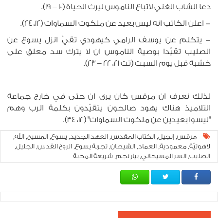
دعا الشاب الغني لاتباع الناموس ليرث الحياة (10 – 19).
- اعلن الكاتب انه ليس بعيد عن ملكوت السماوات (12، 24).
- يتكلم عن يوسف الرامي كيهودي تقيّ انزل يسوع عن
الصليب تقيّدا بوصية الناموس ان لا يترك سد معلق على
خشبة قبل يوم السبت (تت 21، 22 – 23).
لذلك نعرف ان مرقس كان يرى ان حتى في خارج جماعة
التلاميذ هناك يهود صالحون يتقيّدون بكلمة الرب وهم
"ليسوا بعيدين عن ملكوت السماوات" (12، 34).
مرقس
إنجيل
الكتاب المقدس
العهد الجديد
يسوع
المسيح
الله
,
,
,
,
,
,
,
لاهوتيّة
معمودية
العماد
الشيطان
تجربة يسوع
الروح القدس
الجليل
,
,
,
,
,
,
,
الصليب
السر المسيحاني
بيار نجم
شريعة المحبة
,
,
,