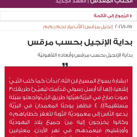
الكتاب المقدّس |
العهد الجديد
الرّجوع إلى الّائحة
١٥‏/١٠‏/٢٠١٦
إنجيل مرقس | الأب بيار نجم ر.م.م
بداية الإنجيل بحسب مرقس
بداية الإنجيل بحسب مرقس وأبعاده اللاّهوتيّة
1 بِشارةُ يَسوعَ المَسيحِ اَبنِ اللهِ،2 بَدأتْ كما كَتبَ النَّبـيُّ
إشَعْيا: ((ها أنا أُرسِلُ رَسولي قُدَّامَكَ ليُهيِّـئَ طَريقَكَ3
صوتُ صارِخٍ في البرِّيَّةِ:هَيِّئوا طَريقَ الرَّبِّ،واَجعَلو سُبُلَهُ
مُستقيمَةً)). 4 فظَهرَ يوحنَّا المَعمدانُ في البرِّيَّةِ
يَدعو النَّاسَ إلى مَعموديَّةِ التَّوبةِ لتُغفَرَ خَطاياهُم.5
وكانوا يَخرُجونَ إلَيهِ مِنْ جميعِ بِلادِ اليَهوديَّةِ
وأُورُشليمَ فيُعَمِّدهُم في نهرِ الأُردُنِ، مُعتَرِفينَ