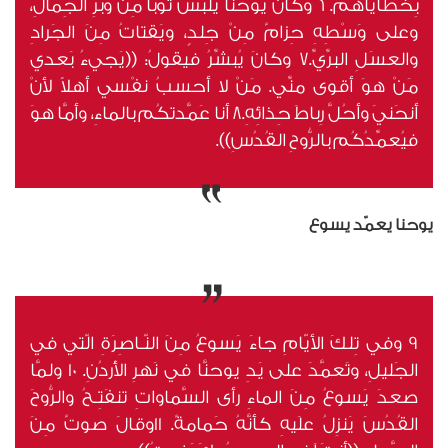
بِخطاياهُم. 6 وكانَ يوحنَّا يَلبَسُ ثَوبًا مِنْ وبَرِ الجِمالِ،
وعلى وَسْطِهِ حِزامٌ مِنْ جِلدٍ، ويَقتاتُ مِنَ الجَرادِ
والعسَلِ البرِّيِّ.7 وكانَ يُبشِّرُ فيقولُ: ((يَجيءُ بَعدي
مَنْ هوَ أقوى منِّي. مَنْ لا أحسبُ نفْسي أهلاً لأنْ
أنحَنيَ وأحُلَّ رِباطَ حِذائِهِ.8 أنا عَمَّدتكُم بالماءِ، وأمَّا هوَ
فيُعمِّدُكُم بالرُّوحِ القُدُسِ)).
يوحنا يعمّد يسوع
9 وفي تِلكَ الأيّامِ جاءَ يَسوعُ مِنَ النّـاصِرَةِ الّتي في
الجَليلِ، وتَعمَّدَ على يَدِ يوحنَّا في نَهرِ الأُردُنِ. 10 ولمَّا
صعدَ يَسوعُ مِنَ الماءِ رأى السَّماواتِ تنفَتِـحُ والرُّوحَ
القُدُسَ يَنزِلُ علَيهِ كأنَّهُ حَمامةٌ. 11وقالَ صوتٌ مِنَ