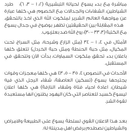
مباشرة مع بدء يسوع لحياته التبشيرية (2، 1 – 3، 6): طرد
الشياطين، الشفاءات والجدالات مع الخصوم هي كلها عبارة
عن مواجهة العالم الشرير لملكوت الله الذي اخذ بالتحقق.
هذه المقابلة بين الحقيقتين تظهر بوضوح في جدال يسوع
مع الكتبة (3، 33 – 30): روح الله ضد بعلزبوب.
الأمثال في 4، 1 – 34 (مثل الزارع وشرحه، مثل السراج تحت
المكيال، مثل حبة الحنطة ومثل حبة الخردل) تتعلق كلها
باعلان بدء تحقق ملكوت السماوات، بدأت الآن وتتحقق في
المستقبل.
الأحداث في النصوص 4، 35 – 5، 43 هي كلها معجزات وقوات
يجترحها يسوع (تسكين العاصفة، شفاء الرجل الذي فيه
شيطان، اعادة احياء فتاة وشفاء النازفة) هي كلها اعلان
ليسوع كسيد للعناصر التي كان اليهود يظنون انها مستعبدة
لقوة الشر.
بعد هذا الاعلان القوي لسلطة يسوع على الطبيعة والامراض
والشياطين نصطدم برفض اهل مدينته له.