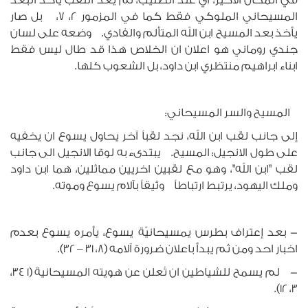
المسيحاني الملوكي فقط كما في المزمور 2، 7، بل صار
يأخذ بعد المسيح ابن الله المتألم والفادي. وضعه على لسان
جندي روماني هو اعلان ان الخلاص هذا قد طال ليس فقط
ابناء ابراهيم منتظري ابن داود، بل الشعوب كلها.
المسيح والسر المسيحاني:
إلى جانب لقب ابن الله، نجد لقباً آخر يحاول يسوع ان يخفيه
على طول الانجيل: المسيح. يبتدىء به لوقا الانجيل الى جانب
لقب "ابن الله"، وهو مع لقبين اخريين مماثلين، هما ابن داود
وملك اليهود، يرتبط ارتباطاً وثيقاً بآلام يسوع وموته.
- بعد إعتراف بطرس يمسيحانيّة يسوع، يأمره يسوع بعدم
اخبار احد ومن ثم يبدأ باعلان ضرورة آلامه (8، 31 – 32).
- لم يسمح للشياطين ان تُعلن عن هويته المسيحانية (1 34،
3، 12).