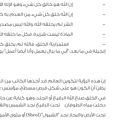
- إنّ الله هو خالق كلّ شيء وهو الإله الأو
- إنّ الله خلق كلّ شيء من العدم، به كان
- الشّر لم يخلقه الله، والله ليس مصدر الشّر، 
- المادّة ليست شرّيرة، فكلّ ما خلقه الله قد
- استمرارية الخلق، فالله لم يخلق كلّ شيء في 
إنجيله في ما بعد: "أبي ما يزال يعمل وأنا أيضاً أعمل" يو 5، 17)
إنّ هذه الرؤية لتكوين العالم قد أخذها الكاتب من ا
يظنّ أنّ الكون هو على شكل قرص مسطّح، مؤسّس على أعم
في الخلق صنع الله الرقيع أو الجلد، وهو كناية عن حاج
دخلت مياه الطوفان. تحت الرقيع نجد الشمس والقمر 
تحت الأرض والبحار نجد "الشيول" (Sheol) أو مثوى الأموات، مكان مظلم يبقى فيه الراقدون بعد الموت بانتظار القيامة، ويمكن الدخول اليه فقط من القبر.