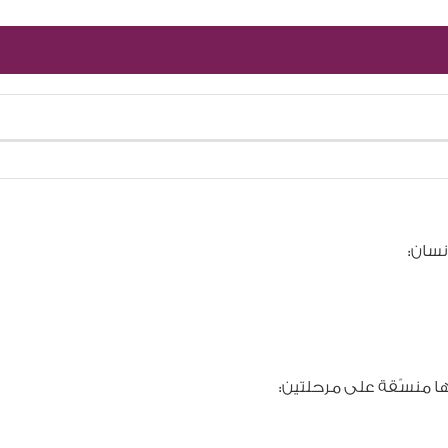
نسان:
دها منسّقة على مرحلتين: