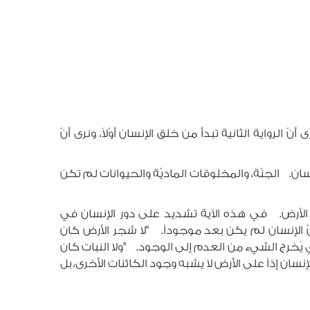
 الرواية الثانية تبدأ من خلق الإنسان أوّلاً، ونرى أنّ
نّ كلّ ما خُلق قد خلقه الله ليكون للإنسان. الجنّة، والمخلوقات الماديّة والحيوانات لم تكن
سانٌ يَفلَحُ الأرضَ. في هذه الآية تشديد على دور الإنسان في
أنّ الإنسان لم يكن بعد موجوداً. "لا شجر الأرض كان
الذي يُخرج الشيء من العدم إلى الوجود. "ولا النبات كان
 الإنسان إذاً على الأرض لا يشبه وجود الكائنات الأخرى، بل