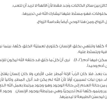
ئر الكائنات، وُجد فقط لأنّ الآلهة لا تريد أن تتعب.
، فهو مسلّط عليها ليشارك الله في تدبيرها.
 ومن هنا الوحي أيضاً بقداسة الزواج.
ّها وتنتهي بخلق الإنسان كتتويج لعمليّة الخلق كلّها، بينما نرى أنّ
يه ويتسلّط عليه.
الله خلق الإنسان ولم يجد هذا كافياً، فغرس الجنّة وأسكن فيها آدم (2، 8). نرى أ
 آدم وحيداً.
يَّةِ نَبَتَ بَعدُ. فلا كانَ الرّبُّ الإلهُ أمطرَ على الأرضِ، ولا كانَ إن
ن نبات لسببين: أوّلاً لأنّ الله لم يكن قد أنزل المطر، وثانياً ل
 عن الخروج من حالة العدم إلى حالة الوجود وهو وجود مرتبط بعمل الله 
ينبت ويكبر وينمو، كلّها تتمّ تدريجيّاً، وهي مرتبطة بوجود الإنسان. وجود
 ليحسّن الطبيعة لا ليدمّرها.