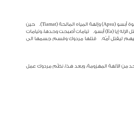
في أسطورة الخلق البابليّة، المسمّاة أسطورة Enuma Elish (سنة 1700 ق.م.) نجد أن الكون قد وُلد من زواج إله المياه الحلوة أبسو (Apsu) وإلهة المياه المالحة (Tiamat). حين
تزوّجا، من خلال اتّحاد المياه كلّها، وُلدت سائر الآلهة. إنّما هذه الآلهة بدأت تتصارع، فقرر أبسو وتيامات قتلها، فتمرّدت وقتل الإله إيا (Ea) أبسو. تيامات أصبحت وحدها، وتيامات
لى عليهم ليقتل أمّه. قتلها مردوك وقسم جسمها الى
 رمز الحكمة أن تصمّم الإنسان من دمّ واحد من الآلهة المهزومة، وبعد هذا، نظّم مردوك عمل