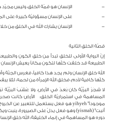
- الإنسان هو قمّة الخلق، وليس مجرّد كائن بين سا
- على الإنسان مسؤوليّة كبيرة على المخلوقات
- الإنسان يشارك الله في الخلق من خلال الزواج،
قصّة الخلق الثانية
إنّ الرواية الأولى للخلق تبدأ من خلق الكون والطبيعة كل
الطبيعة قد خلقت كلّها لتكون مكاناً يعيش الإنسان ف
كلّها كافية لآدم، فخلق الله الإمرأة من لحمه، لئلا يبقى
لا شجَرُ البرِّيَّةِ كان بَعدُ في الأرضِ، ولا عُشْبُ البرِّ
المساهمة في استمراريّة الخلق: الأرض كانت صحراء، دو
موجوداً" yihyeh هو فعل يستعمل للتعبير
أنبت" (yismah) وهو فعل يدلّ على الصيرورة، 
دوره هو المساهمة في إنماء الخليقة: الله خلق الإنسان