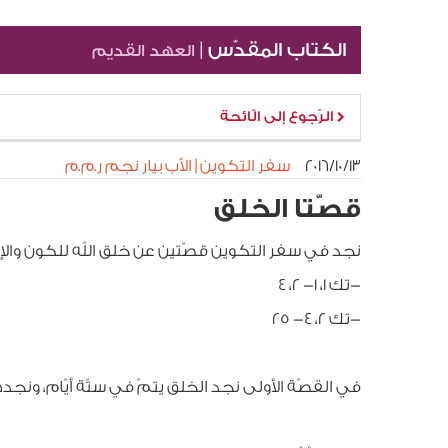
الكتاب المقدّس |
العهد القديم
الرّجوع إلى الّائحة
١٣‏/١٠‏/٢٠١٦
سفر التكوين | الأب بيار نجم ر.م.م
قصّتا الخلق
نجد في سفر التكوين قصّتين عن خلق الله للكون والإ
-تك 1، 1- 2، 4
-تك 2، 4- 25
في القصّة الأولى نجد الخلق يتمّ في ستّة أيّام، ونج