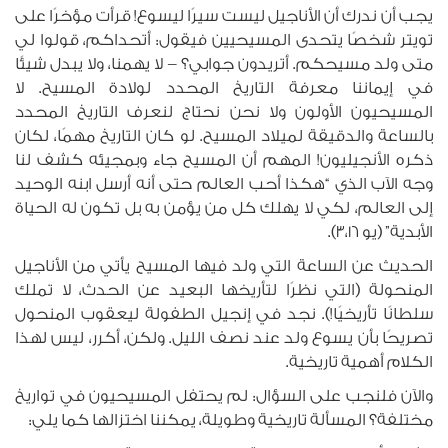
يجب أن ندرك أن الأناجيل ليست سيرًا ليسوع! قرأت مؤخرًا على
تويتر شخصًا يتحدى المسيحيين فيقول: أتحداكم، قولوا لي
متى ولد مسيحكم. أتريدون جوابي؟ – لا يهمنا، ولا يبدل شيئًا
في إيماننا معرفة التاريخ المحدد لولادة المسيح. لا
المسيحيون الأولون ولا نحن نحتاج لنعرف التاريخ المحدد
بالساعة والدقيقة لميلاد المسيح. لو كان التاريخ مهمًا، لكان
ذكره الأنجيليون! المهم أن المسيح جاء وبمجيئه كشف لنا
وجه الآب الذي “هكذا أحب العالم حتى أنه أرسل ابنه الوحيد
إلى العالم، لكي لا يهلك كل من يؤمن به بل تكون له الحياة
الأبدية” (يو 3،16).
الحديث عن الساعة التي ولد فيها المسيح يأتي من الأناجيل
المنحولة (التي نظرًا لتأريخها البعيد عن الحدث، لا تملك
سلطانًا تأريخيًا!). نجد في إنجيل الطفولة ليعقوب المنحول
تصريحًا بأن يسوع ولد عند نصف الليل. ولكن، أكرر، ليس لهذا
الكلام أهمية تاريخية.
والآن فلنجب على السؤال: لم يحتفل المسيحيون في تواريخ
مختلفة؟ المسألة تاريخية وطويلة، يمكننا اختزالها كما يلي: