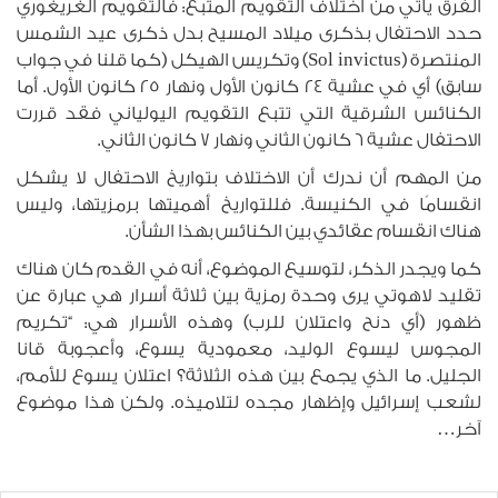
الفرق يأتي من اختلاف التقويم المتبع: فالتقويم الغريغوري
حدد الاحتفال بذكرى ميلاد المسيح بدل ذكرى عيد الشمس
المنتصرة (Sol invictus) وتكريس الهيكل (كما قلنا في جواب
سابق) أي في عشية 24 كانون الأول ونهار 25 كانون الأول. أما
الكنائس الشرقية التي تتبع التقويم اليولياني فقد قررت
الاحتفال عشية 6 كانون الثاني ونهار 7 كانون الثاني.
من المهم أن ندرك أن الاختلاف بتواريخ الاحتفال لا يشكل
انقسامًا في الكنيسة. فللتواريخ أهميتها برمزيتها، وليس
هناك انقسام عقائدي بين الكنائس بهذا الشأن.
كما ويجدر الذكر، لتوسيع الموضوع، أنه في القدم كان هناك
تقليد لاهوتي يرى وحدة رمزية بين ثلاثة أسرار هي عبارة عن
ظهور (أي دنح واعتلان للرب) وهذه الأسرار هي: “تكريم
المجوس ليسوع الوليد، معمودية يسوع، وأعجوبة قانا
الجليل. ما الذي يجمع بين هذه الثلاثة؟ اعتلان يسوع للأمم،
لشعب إسرائيل وإظهار مجده لتلاميذه. ولكن هذا موضوع
آخر…