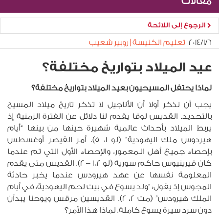
مقالات
الرجوع إلى اللائحة
٦‏/١‏/٢٠١٤
تعليم الكنيسة | روبير شعيب
عيد الميلاد بتواريخ مختلفة؟
لماذا يحتفل المسيحيون بعيد الميلاد بتواريخ مختلفة؟
يجب أن نذكر أولا أن الأناجيل لا تذكر تاريخ ميلاد المسيح
بالتحديد. القديس لوقا يقدم لنا دلائل عن الفترة الزمنية إذ
يربط الميلاد بأحداث عالمية شهيرة حينها من بينها “أيام
هيردوس ملك اليهودية” (لو 1، 5). أمر القيصر أوغسطس
بإحصاء جميع أهل الـمعمور، والإحصاء الأول التي تم عندما
كان قيرينيوس حاكم سورية (لو 2، 1 – 2). القديس متى يقدم
المعلومة نفسها عن عهد هيرودس عندما يخبر حادثة
المجوس إذ يقول: “ولد يسوع في بيت لحم اليهودية، في أيام
الملك هيرودس” (مت 2، 2). القديسين مرقس ويوحنا يبدآن
دون سرد سيرة يسوع كاملة. لماذا هذا الأمر؟