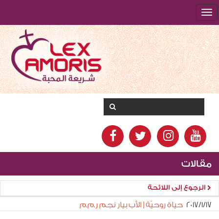
مقالات
الرجوع إلى اللائحة
١٧‏/١‏/٢٠١٧
حياة روحيّة | الأب بيار نجم ر.م.م