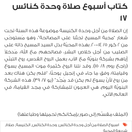
كتاب أسبوع صلاة وحدة كنائس
17
إن الصلاة من أجل وحدة الكنيسة موضوعةٌ هذه السنة تحت
شعار “محبة المسيح تحثّنا على المصالحة”، وهو مُستوحًى
من 2 كور 5/ 14-20. بهذه المحبّة بذل السيد المسيح ذاته على
الصليب من أجل خلاص البشر، فصالحهم مع الله، مُدخلاً
إَّياهم بشركةٍ بنويَّةٍ مع الآب، بعمل الروح القدس، روح التبنّي
(راجع روم 8/ 15). وقد نلنا الروح كثمرة موت المسيح يسوع
وقيامته، وفق ما جاء في إنجيل يوحنَّا: “فلم يكن هناك بعد
من روح لأنَّ يسوع لم يكن قد مُجِّد” (يو 7/ 39). هذه الشركة
البنويَّة اليوم، هي العربون للمشاركة في مجد القيامة، في
العالم الآتي.
(الملف مقسَّم إلى صور بإمكانكم تحميلها وطباعتها)
اسبوع الصلاة من أجل وحدة الكنائس
وحدة الكنائس
الكنيسة
صلاة
,
,
,
,
شريعة المحبة