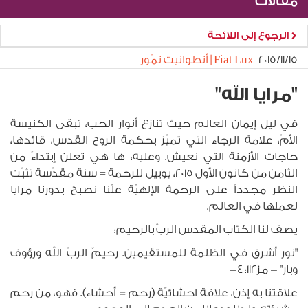
مقالات
الرجوع إلى اللائحة
١٥‏/١١‏/٢٠١٥
Fiat Lux | أنطوانيت نمّور
"مرايا الله"
في ليل إيمان العالم حيث تنازع أنوار الحب، تبقى الكنيسة
الأمّ، علامة الرجاء التي تميّز بحكمة الروح القدس، قائدها،
حاجات الأزمنة التي نعيش. وعليه، ها هي تعلن إبتداءً من
الثامن من كانون الأول 2015، يوبيل للرحمة = سنة مقدّسة تثبّت
النظر مجدداً على الرحمة الإلهيّة علّنا نصبح بدورنا مرايا
لعملها في العالم.
يصف لنا الكتاب المقدس الربّ بالرحيم:
"نور أشرق في الظلمة للمستقيمين. رحيمٌ الربّ الله ورؤوف
وبار" - مز112: 4-
علاقتنا به إذن، علاقة احشائيّة (رحم = أحشاء). فهو، من رحم