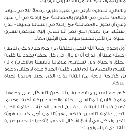
مشيئته، ولدنا ودعانا من العدم إلى الوجود.
وبالتالي، الخطوة الأولى في تعبيد طريق لرحمة الله في حياتنا
وعالمنا تكمن في القيام بالمصالحة مع إرادته في أن نحيا،
وفي أن نكون... المصالحة مع إرادته في إنتشالنا، جميعاً- دون
إستثناء، من العدم الذي نصرّ أنّنا ننتمي إليه: فنركض لنسرق
الحياة من الآخر، لنخسر حياتنا نحن الإثنين معاً...
أوّل وجوه رحمة الله تتجلّى بخلقنا من رحم حبّه. ولكي نلمس
رحمته علينا أن ندرك أنّه لا يزال في كلّ لحظة يجدّد لنا كلمة
الخلق والحياة. ولن تستقيم علاقاتنا بأنفسنا وبالآخرين و لن
تتسم بالرحمة، ما لم نقبل كلمة الحياة هذه لا كثقل وجود
بل كفرحة نابعة من الثقة بذاك الذي يحبّنا ويريدنا لحياة
البركة.
كم هو تعيس مشهد بشريّتنا، حين تتشكّل على وجوهنا
ملامح قايين المتناسي بركته والحاسد بركة أخيه! وحينما
تصبح قلوبنا تشبه قلب قايين نكسر الهديّة - علامة الحب
لتصير علامة تنافس. فنخسر هويّتنا من أجل كسب هويّة
الآخر. وندخل في أبشع اشكال العدم، لإنّه حينها نخسر صورة
الله الذي فينا... ونموت!!