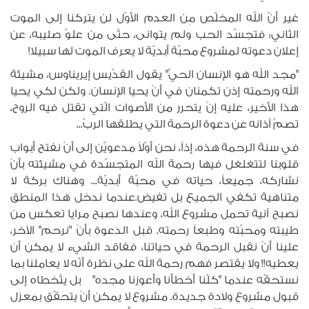
غير أنّ الله المخلّص مِن العدم الأوّل لن يتركنا إلى الموت
الثاني: فتجسّد الحب ولم يتوانى، حتّى مِن علوّ صليبه، عن
إعلان دعوته لمشروع محبّة أبديّة لا يعرف الموت لها سبيلا!
"مجد الله هو الإنسان الحيّ" يقول القدّيس إيريناوس، مشيئة
الله ورحمته إذن تكمنان في أنْ يحيا الإنسان. ولكن لكي يحيا
هذا الأخير، عليه إنْ يتحرر من الأصوات الّتي تقتل فيه الروح،
تصمّ آذانه عن دعوة الرحمة التي يطلقها الربّ...
في سنة الرحمة هذه، إذاً، نحن أوّلاً مدعويّن إلى أنْ نفتح أبواب
قلوبنا لتتغلغل فيها رحمة الله المتجسّدة في مشيئته بأنْ
نشاركه، جميعاً، حياته في محبّة أبديّة... وهناك بركة لا
متناهية تكفي الجميع بل تفيض.عندما ندخل هذا المنطق
نصبح آنية تحمل مشروع الله، وعندها نصبح مرايا تعكس من
طيبته ومحبّته وطبعاً رحمته. قبل الدعوة بأنْ "نرحم" الآخر،
علينا أنْ نقبل الرحمة في حياتنا، ففاقد الشيء لا يمكن أن
يعطيه!! ولا يقتصر فهم رحمة الله على نظرة أنّه لا يعاملنا بما
نستحقّه عندما "كلّنا أخطأنا وأعوزنا مجده" بل يتّخطاه إلى
قبول مشروع ولادة جديدة. مشروع لا يمكن أنْ يتحقّق بمعزل