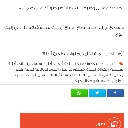
لكنك دعوتني وصرختَ بي فانتصر صوتك على صمتي،
وسطع نورك فبدّد عماي، وفاح أريجك فتنشّقته وها انني إليك
أتوق
أيّها الحب المشتعل دوما ولا ينطفئ أبدا!!!"
فروست
سيغموند فرويد
اللذة
ألفريد أدلر
السلوك الإنساني
أطباء
,
,
,
,
,
نفسيّين
الكرازة
الحياة
فيكتور فرانكل
الحرب العالمية الثانية
هتلر
,
,
,
,
,
,
محلّل نفسي
السجن
إله اللذة
الإنسانيّة
الله
الإنسان
أغسطينوس
,
,
,
,
,
,
,
أنطوانيت نمور
شريعة المحبة
,
صور