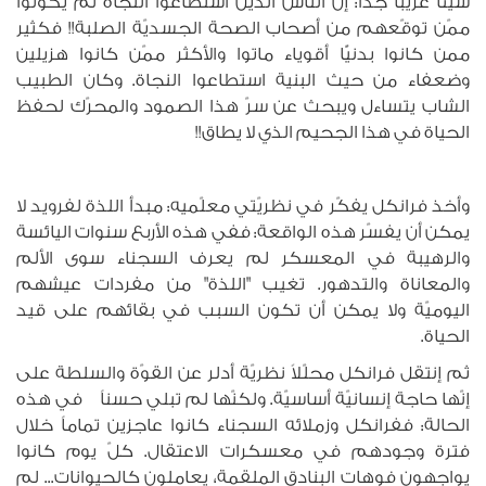
شيئاً غريباً جدّاً: إنّ الناس الذين استطاعوا النجاة لم يكونوا
ممّن توقّعهم من أصحاب الصحة الجسديّة الصلبة!! فكثير
ممن كانوا بدنيًّا أقوياء ماتوا والأكثر ممّن كانوا هزيلين
وضعفاء من حيث البنية استطاعوا النجاة. وكان الطبيب
الشاب يتساءل ويبحث عن سرّ هذا الصمود والمحرّك لحفظ
الحياة في هذا الجحيم الذي لا يطاق!!
وأخذ فرانكل يفكّر في نظريّتي معلّميه: مبدأ اللذة لفرويد لا
يمكن أن يفسّر هذه الواقعة: ففي هذه الأربع سنوات اليائسة
والرهيبة في المعسكر لم يعرف السجناء سوى الألم
والمعاناة والتدهور. تغيب "اللذة" من مفردات عيشهم
اليوميّة ولا يمكن أن تكون السبب في بقائهم على قيد
الحياة.
ثم إنتقل فرانكل محلّلاً نظريّة أدلر عن القوّة والسلطة على
إنّها حاجة إنسانيّة أساسيّة. ولكنّها لم تبلي حسناً في هذه
الحالة: ففرانكل وزملائه السجناء كانوا عاجزين تماماً خلال
فترة وجودهم في معسكرات الاعتقال. كلّ يوم كانوا
يواجهون فوهات البنادق الملقمة، يعاملون كالحيوانات... لم