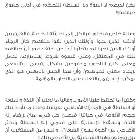
يكن لديهم لا القوّة ولا السلطة للتحكّم في أدنى حقوق
حياتهم!!
وعليه خلص فيكتور فرانكل إلى نظريّته الخاصة. فالفارق بين
أولئك الذين نجوا، وأولئك الذين لقوا حتفهم كان الرجاء.
أولئك الذين نجوا لم يتخلّوا أبدًا عن اعتقادهم بأنّ حياتهم
تلك في المعتقل، وعلى قسوة شروط إستمرارها، تحمل
معنى. كان الناجون مدفوعين بشكل رئيسي ب"السعي
لإيجاد معنى لحياتهم"، وأنّ هذا الحسّ بالمعنى هو الذي
يمكّن الإنسان من التغلب على التجارب المؤلمة.
وكثيراً ما تختلط علينا الأمور... وغالباً ما نعتبر أنّ اللذة والمتعة
أو السلطة هي المحرّك الأساسي لعيشنا. وغالباً ما تأخذ تلك
حجم الألوهة في حياتنا!! فيصبح كل شيء مباح لإرضاء إله
اللذة. وتسقط الإنسانيّة على قدمي إله السلطة وتكثر
الأضاحي من "أخوة يسوع الصغار".... و ليس من المستغرب أن
نرى يوماً وجوهنا الشخصيّة بين الأضاحي تلك!!!