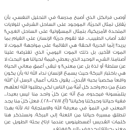
أوصى فرانكل الذي أصبح مدرسة في التحليل النفسي، بأن
يُقابَل تمثال الحريّة، الموجود على الساحل الشرقي للولايات
المتحدة الأمريكية، بتمثال المسؤولية على الساحل الغربي!!
لقد أصاب الطبيب... فلا تقوم حريّة الإنسان على القيام بما
يريد!! إنّما الحرية الحقة هي القائمة على مواجهة الموت، لا
الموت الأخير، بل ذلك الموت اليوميّ الذي تفترضه علينا
أصنامنا. الشيء الوحيد الذي يعطي قيمة لحياتنا هو البحث، لا
عن سلطة أو لذة بل عن معنى!! و تبقى أعمق معاني الحياة
هي باختبار البركة حيث يسمع الإنسان نداء الله له بأن يكون
واقعاً مخصباً بحبه الأبديّ... يقول كتاب أعمال الرسل أنّ "الله
صنع من دم واحد كل أمّة من الناس لكي يطلبوا الله لعلّهم
يتلمّسونه فيجدوه، مع أنّه عن كلّ واحد منا ليس بعيدا...
ففيه حياتنا وحركتنا وكياننا" (أع 27:17-28 ). فعلّ كلّ منا يجد
المعنى في النموّ في معرفة الله والاستجابة له، لأنّه بهذا
تنطلق مسيرة حياتنا من اللعنة إلى البركة. ونستذكر هنا
كلمات القديس أغسطينوس عندما ارتاح بحثه الطويل عن
معنى حياته ليجده في الرب!! فهتف: