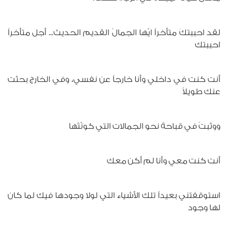
لقد احببتكَ متأخراً ايّها الجمالُ القديم الحديث... أجل متأخراً
احببتك
أنت كنت في داخلي وأنا خارجاً عن نفسي، وفي الخارج بحثت
عنك طويلاً
ووثبتُ في قباحة نحو الجمالات التي كونّتُها
أنت كنت معي وأنا لم أكن معك
استوقفتني بعيداً تلك الأشياء التي لولا وجودها فيك لما كان
لها وجود