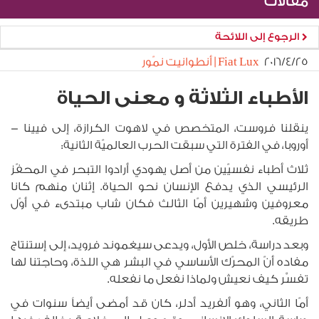
مقالات
الرجوع إلى اللائحة
٢٥‏/٤‏/٢٠١٦
Fiat Lux | أنطوانيت نمّور
الأطباء الثلاثة و معنى الحياة
ينقلنا فروست، المتخصص في لاهوت الكرازة، إلى فيينا -
أوروبا، في الفترة التي سبقت الحرب العالميّة الثانية:
ثلاث أطباء نفسيّين من أصل يهودي أرادوا التبحر في المحفّز
الرئيسي الذي يدفع الإنسان نحو الحياة. إثنان منهم كانا
معروفين وشهيرين أمّا الثالث فكان شاب مبتدىء في أوّل
طريقه.
وبعد دراسة، خلص الأول، ويدعى سيغموند فرويد، إلى إستنتاج
مفاده أنّ المحرّك الأساسي في البشر هي اللذة، وحاجتنا لها
تفسِّر كيف نعيش ولماذا نفعل ما نفعله.
أمّا الثاني، وهو ألفريد أدلر، كان قد أمضى أيضاً سنوات في