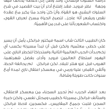
دراسة السلوك الإنساني. وقد وصل إلى خلاصة يخالف فيها
وجهة نظر فرويد. فقد إقتنع أدلر أنّ بيت القصيد في شرح
السلوك البشري هو القوّة. وأنّ كلّ واحد منّا يكبر مع عقدة
نقص ويشعر أنّه عاجز... لتصبح الحياة مسرح لعرض القوى،
واكتساب الشعور بأنّنا على قدر من الأهميّة.
كان الطبيب الثالث شاب اسمه فيكتور فرانكل، يأمل أن يسير
على خطى معلّميه. ولكن قبل أن تبدأ مسيرته بكسب أي
زخم بدأت الحرب العالمية الثانية. واستدراكاً للخطر النازي على
اليهود استطاع العالمَين فرويد وأدلر، بفضل شهرتهما،
الهروب قبل غزو هتلر للبلاد. لكن فرانكل لم يحالفه الحظ،
وألقي القبض عليه ورمي في معسكر اعتقال نازي لمدة أربع
سنوات كانت طويلة وشاقة.
بعد انتهاء الحرب، تمّ تحرير السجناء من معسكر الاعتقال،
واستأنف فرانكل مسيرته كطبيب ومحلّل نفسي. ولكن خبرة
السجن قلبت جميع المقاييس... فكسجين، لاحظ فرانكل