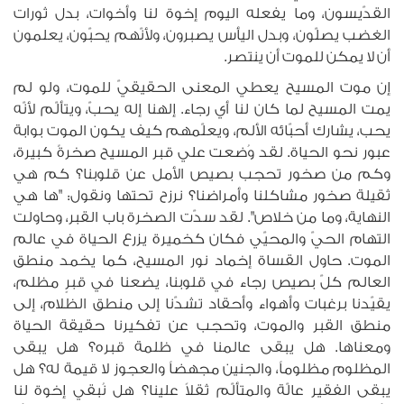
القدّيسون، وما يفعله اليوم إخوة لنا وأخوات، بدل ثورات
الغضب يصلّون، وبدل اليأس يصبرون، ولأنّهم يحبّون، يعلمون
أن لا يمكن للموت أن ينتصر.
إن موت المسيح يعطي المعنى الحقيقيّ للموت، ولو لم
يمت المسيح لما كان لنا أي رجاء. إلهنا إله يحبّ، ويتألّم لأنّه
يحب، يشارك أحبّائه الألم، ويعلّمهم كيف يكون الموت بوابة
عبور نحو الحياة. لقد وُضعت علي قبر المسيح صخرةٌ كبيرة،
وكم من صخور تحجب بصيص الأمل عن قلوبنا؟ كم هي
ثقيلة صخور مشاكلنا وأمراضنا؟ نرزح تحتها ونقول: "ها هي
النهاية، وما من خلاص". لقد سدّت الصخرة باب القبر، وحاولت
التهام الحيّ والمحيّي فكان كخميرة يزرع الحياة في عالم
الموت. حاول القساة إخماد نور المسيح، كما يخمد منطق
العالم كلّ بصيص رجاء في قلوبنا، يضعنا في قبرٍ مظلم،
يقيّدنا برغبات وأهواء وأحقاد تشدّنا إلى منطق الظلام، إلى
منطق القبر والموت، وتحجب عن تفكيرنا حقيقة الحياة
ومعناها. هل يبقى عالمنا في ظلمة قبره؟ هل يبقى
المظلوم مظلوماً، والجنين مجهضاً والعجوز لا قيمة له؟ هل
يبقى الفقير عالّة والمتألّم ثقلاً علينا؟ هل نُبقي إخوة لنا