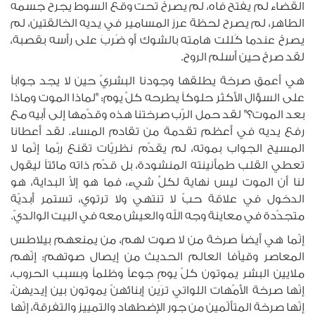
القضاء لم يفتح فاه، لم يصرخ تحت وقع السوط يجرح جسمه
الطاهر، لم يصرح لحظة عرز المسامير في يديه الخالقتين، لم
يصرخ عندما كُللت هامته بالشوك أو ضُربَ على رأسه بقصبة،
لقد صرخ حين أسلم الروح.
هي أعمق صرخة يطلقها وجودنا البشريّ حين لا يجد جواباً
على السؤال الأكثر حلوكاً يطرحه كلّ يوم: "لماذا الموت وماذا
بعد الموت؟" لقد حمل الرّب صرختنا هذه وقدّمها إلى أبيه مع
رفع يديه في أعظم تقدمة من تقادم المساء. لقد أعطانا
المسيح الجواب بموته، لم يقدّم نظريّات تقنع ربّما إنّما لا
تعطي القلب طمأنينته المنشودة، بل قدّم ذاته مائتاً ليقول
لنا أن الموت ليس نهاية لكلِّ شيء، فما هو إلاّ البداية، هو
الدخول في علاقة حبّ لا تنتهي ولا ترتوي، تستمر أبديّة
متجدّدة في معاينة وجه الله والعيش معه في البيت الوالديّ.
إنّما هي أيضاً صرخة من لا صوت لهم، من يمنعهم بيلاطس
المعاصر وقياّفا العالم الحديث من إيصال صوتهم: إنّهم
ملايين البشر يموتون كلّ يومٍ جوعاً وظلماً وبسبب الحروب،
إنّها صرخة الأمّهات اللواتي ترَين إبنائهنّ يموتون بين إيديهنّ،
إنّها صرخة المتألّمين من جور الإضطهاد والتمييز والتفرقة، إنّها