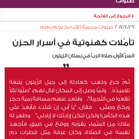
صلوات
الرجوع إلى اللائحة
٢٩‏/٤‏/٢٠١٧
صلوات مريميّة | الأب بيار نجم ر.م.م
تأمّلات كهنوتية في أسرار الحزن
السرّ الأول: صلاة الربّ في بستان الزيتون
ثُمَّ خرَجَ وذهَبَ كَعادَتِهِ إلى جبَلِ الزَّيتونِ يَتبَعُهُ
تلاميذُهُ. ولمَّا وصَلَ إلى المكانِ قالَ لهُم: "صَلُّوا لِئَلاَّ
تَقَعُوا في التَّجرِبَةِ"، واَبتعَدَ عَنهُم مَسافةَ رَميةِ حجَرٍ
وركَعَ وصَلَّى، فقالَ: "يا أبي، إنْ شِئْتَ، فأَبْعِدْ عنِّي
هذِهِ الكأسَ! ولكِنْ لِتكُنْ إرادتُكَ لا إرادتي" وظهَرَ لَه
مَلاكٌ مِنَ السَّماءِ يقوِّيهِ. ووقَعَ في ضِيقٍ، فأجهَدَ
نَفسَهُ في الصَّلاةِ، وكانَ عَرَقُهُ مِثلَ قَطَراتِ دَمِ