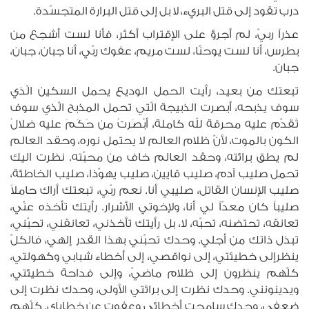
درب تقود إلى قتل البريء، لا بل إلى قتل البرارة المتجسّدة.
عذراً ربيّ، لم أجرؤ على الإقتراب أكثر، فأنا لست أشجع من
بطرس، أنا لست يوحنّا، لست مريم، عفوك ربّي، أنا جبان، جبان،
جبان.
تبعتك من بعيد، رأيت الحمل الوديع يحمل السكين الّذي
سوف يذبحه، أبصرت الذبيجة الّتي تحمل المذبح الّذي سوف
تُقدّم عليه محرقة لله كاملة، أبْصَرتُ من حَكَمَ عليه ضلالُ
الكون بالموت، لأنّ ظلام العالم لا يحتمل نوره، وحقد العالم
لم يطق برائته، وحقد العالم خاف من محبّته. نظرت اليك
تحمل صليب آدم، صليب قايين، صليب يهوّذا، صليب الخاطئة،
صليب الإنسان القاتل، صليبي أنا. نعم ربّي، تبعتك أراك حاملاً
صليباً كان معدّاً لي أنا، ولإخوتي الأشرار. رأيتك تأخذه عنّي،
تعانقه، تحتضنه، تحبّه، لا، بل رأيتك تأخذني، تعانقني، تحبّني،
تبذل ذاتك من أجلي. وحدك تحبّني بهذا القدر إلهي، فالكلّ
ينظرإلى خطيئتي، إلى نواقصي، إلى أخطاء شبابي وكهولتي،
كلّهم ينظرون إلى ظلام ماضيّ، وإلى فداحة خطيئتي،
ويدينونني. وحدك نظرت إلى برائتي الأولى، وحدك نظرت إلى
ضعفي، وحدك سامحت أخطائي وعفوت عن خطاياي. كلّهم