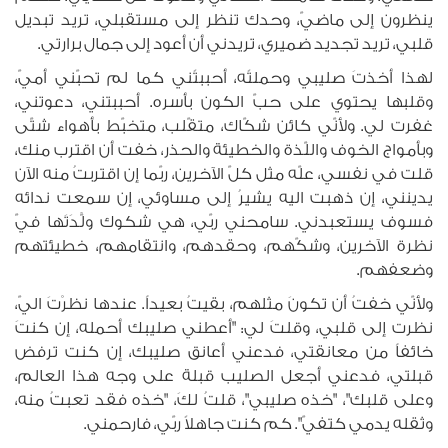
ينظرون إلى ماضيّ، وحدك تنظر إلى مستقبلي، تريد تبديل
قلبي، تريد تجديد ضميري، تريدني أن أعود إلى جمال برارتي.
لهذا أخذتَ صليبي وحملتًه، أحببتًني كما لم تحبّني أميّ،
وقلبها يحتوي على حبّ الكون بأسره. أحببتني، دعوتني،
غفرت لي. ولأنّي كائن شكّاك، متقّلب، متخبّط بأهواء شتّى
وبأمواج الخوف واللّذة والخطيئة والحذر، خفت أن اقترب منك،
قلت في نفسي، علّه مثل كلّ الآخرين، ربّما إن اقتربتُ منه الآن
يدينني، إن ذهبت اليه يشيرُ إلى مساوئي، إن سمعت ندائه
فسوف يستعبدني. سامحني ربّي، هي شكوك ولَّدَتَها فيّ
نظرة الآخرين، وشكّهم، وحقدهم، وانتقامهم، خطيئتهم
وضعفهم.
ولأنّي خفتُ أن تكونَ مثلهم، بقيتُ بعيداً. عندها نظرْتَ اليّ،
نظرت إلى قلبي، وقلتَ لي: "أعطني صليبك أحمله، إن كنتَ
خائفاً من معانقتي، فدعني أعانق صليبك، إن كنت ترفض
قبلتي، فدعني أجعل الصليب قبلة على وجه هذا العالم،
وعلى قلبك"، "خذه صليبي"، قلتُ لكَ، "خذه فقد تعبتُ منه،
وثقله يدمي كتفيّ". كم كنت جاهلاً ربّي، فارحمني.