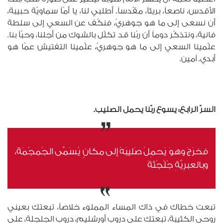
الأقدس، ناصعاً، بريئاً، مقّدساً. أطلبي لنا، يا أمّاً سماويّة حبيبة،
أن نسعى إلى ما هو جوهريّ، فنكّف عن السعي إلى سلطة
فانية، ونتذكّر دوماً أن ربّنا قد تكلّل بالشوك من أجلنا، وحبّاً بنا.
علّمينا السعي إلى ما هو جوهريّ، علّمينا التفتيش عمّا هو
أبدي. آمين.
السرّ الرابع: يسوع ربّنا يحمل الصليب.
فخرَجَ وهوَ يَحمِلُ صَليبَهُ إلى مكانٍ يُسَمَّى الجُمجُمَةَ،
وبالعبرِيَّةِ جُلْجُثَةَ
تبعت خطاك في ذاك المساء المملوء خلاصاً، تبعتك بعيني
روحي الكئيبة، تبعتك على دروب أورشليم، دروب الجلجلة، على