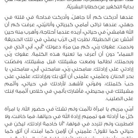
بداية التكفير عن خطايا البشريّة.
عندها أدركت كم أنا جاهلٌ، وأدركت فداحة في قلته في
جهلي. عندها ترائى أمامي كبريائي وأنانيّتي، عرفت كم أن
الله هامشيّ في حياتي: أريده عندما أحتاجه، وأهرب منه حين
أفتّش عن الخطيئة. نظرت إلى الرّب يصلّي في تلك الحديقة
وندمت. عفوك ربّي، كم من مرّة دعوتك "أبي، أبي الّذي في
السماء" دون أن أعرف ما تعنيه هذه الكلمة. عفوك ربّى
ورحمتك، لطالما وضعت مشيئتك قبل مشيئتك، وفضّلت
إرادتي على إرادتك. سامحني ربّي، سامحني أبي، سامحني يا
بحر الحنان. وعلّمني: علّمنى أن أثق بك وبإرادتك، علّمني على
حبّ كلمتك، وقوّني لأشهد لأرادتك في حياتي، وأتّمم
مشيئتك في محيطي، فأشارك بألمي في خلاص أتّممه ابنك
على الصليب.
أمّي مريم، يا امرأة تألّمت ولم تشكّ في حضور الله. يا امرأة
كلّ ما أرادته هو تمميم إرادة الله في حياتها، فما خافت، ولا
اضطربت ولم تتردد في قولها: "أنا خادمة ارادتك، ليكن في
حياتي كما تقول". علّميني أن أؤمن كما آمنت، أن أثق كما