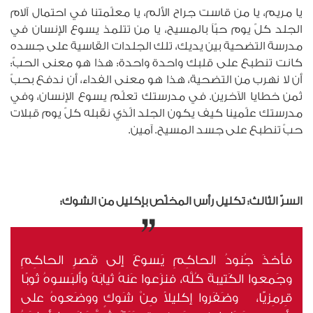
يا مريم، يا من قاست جراح الألم، يا معلّمتنا في احتمال آلام
الجلد كلّ يوم حبّاً بالمسيح، يا من تتلمذ يسوع الإنسان في
مدرسة التضحية بين يديك، تلك الجلدات القاسية على جسده
كانت تنطبع على قلبك واحدة واحدة: هذا هو معنى الحبّ:
أن لا نهرب من التضحية، هذا هو معنى الفداء، أن ندفع بحبّ
ثمن خطايا الآخرين. في مدرستك تعلّم يسوع الإنسان، وفي
مدرستك علّمينا كيف يكون الجلد الّذي نقبله كلّ يوم قبلات
حبّ تنطبع على جسد المسيح. آمين.
السرّ الثالث: تكليل رأس المخلّص بإكليل من الشوك:
فأخذَ جُنودُ الحاكِمِ يَسوعَ إلى قَصرِ الحاكِمِ
وجَمعوا الكَتيبةَ كُلَّه، فنزَعوا عَنهُ ثيابَهُ وألبَسوهُ ثَوبًا
قِرمِزيًّا، وضَفَروا إكليلاً مِنْ شَوكٍ ووضَعوهُ على