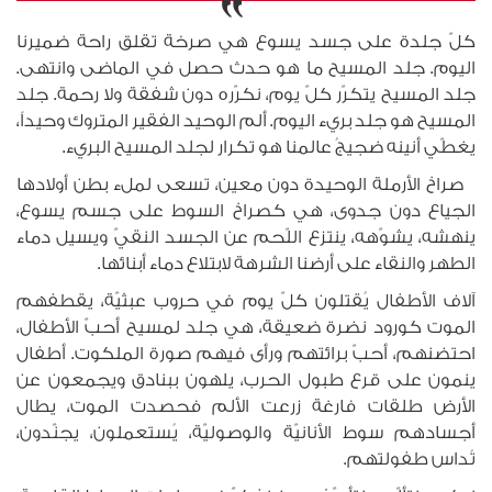
كلّ جلدة على جسد يسوع هي صرخة تقلق راحة ضميرنا
اليوم. جلد المسيح ما هو حدث حصل في الماضى وانتهى.
جلد المسيح يتكرّر كلّ يوم، نكرّره دون شفقة ولا رحمة. جلد
المسيح هو جلد بريء اليوم. ألم الوحيد الفقير المتروك وحيداً،
يغطّي أنينه ضجيجُ عالمنا هو تكرار لجلد المسيح البريء.
صراخ الأرملة الوحيدة دون معين، تسعى لملء بطن أولادها
الجياع دون جدوى، هي كصراخ السوط على جسم يسوع،
ينهشه، يشوّهه، ينتزع اللّحم عن الجسد النقيّ ويسيل دماء
الطهر والنقاء على أرضنا الشرهة لابتلاع دماء أبنائها.
آلاف الأطفال يُقتلون كلّ يوم في حروب عبثيّة، يقطفهم
الموت كورود نضرة ضعيقة، هي جلد لمسيح أحبّ الأطفال،
احتضنهم، أحبّ برائتهم ورأى فيهم صورة الملكوت. أطفال
ينمون على قرع طبول الحرب، يلهون ببنادق ويجمعون عن
الأرض طلقات فارغة زرعت الألم فحصدت الموت، يطال
أجسادهم سوط الأنانيّة والوصوليّة، يُستعملون، يجنّدون،
تُداس طفولتهم.