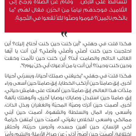
تتَساقَطُ على الأرض. وقامَ عَنِ الصَّلاةِ ورجَعَ إلى
التَّلاميذِ، فوجَدَهُم نِيامًا مِنَ الحُزنِ. فقالَ لهُم: "ما
بالُكُم نائِمينَ؟ قوموا وصَلَّوا لِئَلاَّ تَقَعوا في التَّجرِبَةِ.
هكذا قلت في جهلي: "أين كنتَ حين كنت أحتاج إليك؟ أين
احتَجبتَ حين كنت أصلّي وأصلّي وأصلّي؟ أين أنت يا أيّها
الغائب الدائم والصامت أبدًا؟ أين كنتَ حين تألّمتُ وخفتُ
وحين كنت وحيدًا؟ أين أنت يا من أدعوك أبي كلّ يوم؟".
هكذا قلتُ في جهلي: "يخيفني صمتك أحياناً، ويسرّني أحياناً
أخرى. إبقَ صامتاً حين أرتكب الخطايا، إبقَ صامتاً حين أسعى وراء
ملذّات هذا العالم، إبقَ صامتاً حين أضعُك على هامش حياتي،
إبق صامتاً حين استبدلُ وصاياك بوصايا أُخرى، وألوهتك بآلهة
أخرى. أُصمت حين أترك وصيّة المحبّة والغفران وبذل الذات،
وأسعى وراء المال والسلطة والشهوة. أصمت حين أبني
ممالكي واسعى للخلاص بقوّتي. أُصمُتْ حين أمتهن كرامة
أخي الإنسان، حين أهين جسده، وأدوس حريّته، وأحتقر
اختلافه. أُصمُتْ حين أصُمُّ أذنيَّ عن صراخ الأرملة واليتيم وأمُرّ