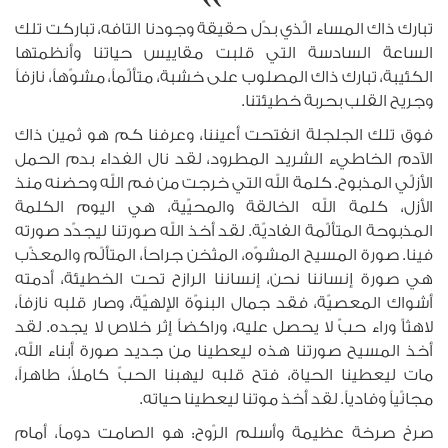
تبارك ذاك المساء الّذي بدّل حقيقة وجودنا التافه، تباركت تلك
الساعة السادسة التي قلبت مقاييس حياتنا وأنظمتها
الكئيبة، تبارك ذاك المصلوب على خشبة، متألّماً، مشوّهاً، نازفاً
وجريح القلب بحربة خطيئتنا.
فوق تلك الجلجلة انفتحت أعيننا، وعرفنا كم هو ثمين ذاك
الآدم الخاطيء الشريد المطرود، لقد نال الفداء بدم الحمل
الأزلّي المذبوح. كلمة الله التي خرجت من فم الله وحضنه منذ
الأزل، كلمة الله الخالقة والمحيّية، هي اليوم الكلمة
المذبوحة المتألّمة الفاديّة. لقد أخذ الله صورتنا ليجدّد صورته
فينا. صورة المسيح المشوّه، المثخن جراحاً، المتألّم والمعذّب
هي صورة إنساننا نحن، إنساننا الرازح تحت الخطيئة، أدمته
أشواك المعصيّة، فقد جمال البنوّة الإلهيّة، وصار قلبه نازفاً،
لاهثاّ وراء حبّ لا يحصل عليه، وراكضاً إثر خلاص لا يجده. لقد
أخذ المسيح صورتنا هذه ليعطينا من جديد صورة أبناء الله،
مات ليعطينا الحياة، فتح قلبه ليهبنا الحبّ كاملاً، طاهراً،
مجانّياً وفادياً. لقد أخذ موتنا ليعطينا حياته.
صرخ صرخة عظيمة وأسلم الرّوح: هو الصامت دوماً، أمام