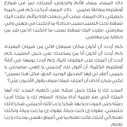
ذاك المساء، مساء الألم والخلاص، أبصرتك، تمرّ في شوارع
أورشليم معانقاً صليبي. ذاك المساء أدركت كم هي كبيرة
خطيئتي، ذاك المساء عرفت أنيّ جعلت الإله يتألّم. نظرت اليك
تسقط تحت الصليب بسبب فداحة ما ارتكبتُ في جهلي وفي
معرفتي. نظرت اليك تسقط بسبب ما ارتَكبْتُ انا من شرّ، من
خطايا، من معاصيّ.
كم أردت أن أكون مكان سمعان الآتي من قيروان البعيدة،
كم أردت أن أكون أنا من يساعدك على حمل الصليب، كم
أردت أن أعينك على الوقوف ثانية، كم أردت يومها، في أزقّة
أورشليم الكئيبة، أن أقول لك: "إرحمني يا إلهي، سامحني يا
حبيبي، أغفر لي إيها الصديق الوحيد الحقّ، فكلّ هذا بسببي".
لكني جبان، أخاف أن أعترف، فماذا سوف يقول الأخرون عنّي؟
المجد لك يا ملكاً حمل عرشه على كتفيه، المجد لك أيها
الملك الّذي صار صليبه أداة ملكه. السلام لك يا ملكاً أحبّ
رعيّته حتى الموت حبّا بها. شكراً يا ربّ لأنّك أحببتني، شكراً لانّك
خلّصتني، عفوك إن كنت جباناً، عفوك إن ما زلت جباناً، ولكنّك
تعلم أنّي أحبّك، فأنت تعلم ما في أعماق نفسي، وحدك يا ربّ
تعلم.