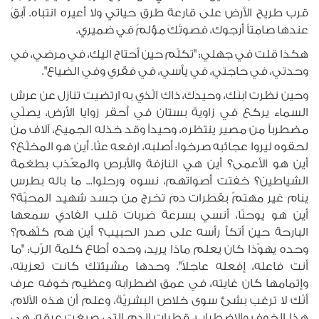
قرب طريح الأرض على قارعة طرق حياتي ولا أعيره انتباه. أبقَ
عندها صامتاً أرجوك، فصوتُكَ مؤلمٌ في ضميري.
هكذا قلت في جهلي: "تكلّم حين أحتاج اليك، في مرضي، في
وحدتي، في حاجتي، في يأسي، في فقري وفي الضياع".
وحين نظرت ابنَك، وحيدَك، ذاك الّذي به ارتضيت تنازل عن عرش
السماء يركع في زاوية بستان في أحقر زوايا الأرض، يصلّي
مضطرباً من مصير ينتظره، وحيداً وقد خذله الجميع، آلاف من
لحقوه ليروا عجائبه صرخوا: أصلبه، ارفعه عنّا. أين هو المخلّع؟
أين هو الأعمى؟ أين هي النازفة والأبرص والمعّذب بطغمة
الشياطين؟ خفتت أصواتهم، نسوه ورحلوا... ما باله بطرس
ينام غير مهتمّ بقطرات دم تخرج من جسد شهيد المحبّة؟
أين هو يوحنّا، أنسي بسرعة ضربات قلب الفادي سمعها
البارحة حين أتكأ رأسه على صدر الحبيب؟ أين هم كلّهم؟
وحده يهوّذا كان يعلم ماذا يريد، وحده أطاع كلمة الرّب: "ما
أنت فاعله، إفعله عاجلاً". وحدها مشيئتك كانت تعزيته،
وإتمامها كان غايته، في عمق اضطرابه وعظيم خوفه عرف
أنّك لا ترغب بشئ سوى خلاص البشريّة، وعلم أن هذه الآلام،
هذا الخوف والإضطراب، قطرات الدم التي صبغت عرقه، هي