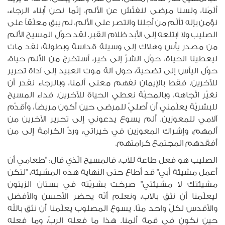
ألَمَنا، ولسنا مرضى لنفتّش عن الألم، إنّما نحن أبناء الرجاء،
نؤمن بإله تألّم من أجلنا وانتصر على الألم، لم يبق معلّقاً على
الصليب ولا ابتلعه إلى الأبد ظلام القبر. لقد حوّل المسيح الألم
من مصدر يأس وهلاك إلى وسيلة قداسة وبطولة: لقد مات
ليعطينا الحياة، حوّل الشرّ إلى خير، أستخرج من الألم حياة،
حوّل اليأس إلى تضحية، حول آلة موت العبيد إلى آداة تحرير
للآخرين. فقط بالإيمان نفهم معنى ألمنا، وبالرجاء نقدر أن
نغيّر اتّجاهه، وبالمحبّة نعطي الحياة للآخرين. فداء المسيح
للبشريّة يعلّمني أن أصليّ للمرضى حين أكون مريضاً، وأقدّم
آلامي للمعوزين. ألم يسوع يدعوني إلى تحرير الآخرين من
ألمهم، وإشراك المعوزين في خيراتي، وردّ الكرامة إلى من
أفقدهم المجتمع كرامتهم.
الصليب هو فعل طاعة للآب، فالمسيح الّذي قال: "طعامي أن
أعمل مشيئة أبي" قد أطاع حتى النهاية هذه المشيئة، "لتكن
مشيئتك لا مشيئتي" صرخت بشريّته في بستان الزيتون
ليعلّمنا أن نثق بالآب، ونعلم أنّه يحضر الأحسن والأفضل
والأقدس لكلّ واحد منّا. يسوع المصلوب يعلّمنا أن نثق بالله
حين نكون في قمة ألمنا. هذا ما فعله الربّ، وما فعله