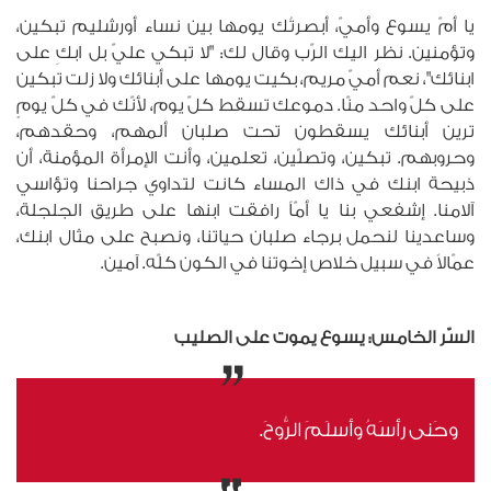
يا أمّ يسوع وأميّ، أبصرتُك يومها بين نساء أورشليم تبكين،
وتؤمنين. نظر اليك الرّب وقال لك: "لا تبكي عليّ بل ابكِ على
ابنائك"، نعم أميّ مريم، بكيت يومها على أبنائك ولا زلت تبكين
على كلّ واحد منّا. دموعك تسقط كلّ يوم، لأنّك في كلّ يومٍ
ترين أبنائك يسقطون تحت صلبان ألمهم، وحقدهم،
وحروبهم. تبكين، وتصلّين، تعلمين، وأنت الإمرأة المؤمنة، أن
ذبيحة ابنك في ذاك المساء كانت لتداوي جراحنا وتؤاسي
آلامنا. إشفعي بنا يا أمّاً رافقت ابنها على طريق الجلجلة،
وساعدينا لنحمل برجاء صلبان حياتنا، ونصبح على مثال ابنك،
عمّالاً في سبيل خلاص إخوتنا في الكون كلّه. آمين.
السّر الخامس: يسوع يموت على الصليب
وحَنى رأسَهُ وأسلَمَ الرُّوحَ.