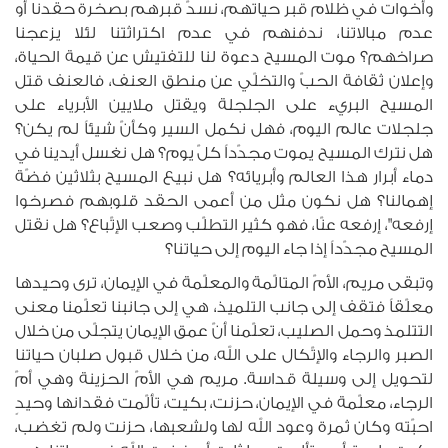
وأخوات في ظلام قبر حياتهم، نسدّ قبرهم بصخرة حقدنا أو
عدم مبالاتنا، ندفنهم في عدم اكتراثتنا لئلا يزعجنا
صراخهم؟ موت المسيح دعوة لنا للتفتيش عن قيمة الحياة،
وإعلان ثقافة الحبّ والتخلّي عن منطق العنف، فالعنف قتل
المسيح البريء على الجلجلة ويقتل ملايين الأبرياء على
جلجلات عالم اليوم، فهل نكمل السير وكأنّ شيئاً لم يكن؟
هل نترك المسيح يموت مجدّداً كلّ يوم؟ هل نغسل أيدينا في
دماء أبرار هذا العالم وأبريائه؟ هل نبيع المسيح بثلاثين فضّة
إهمالنا؟ هل نكون مثل من أعمى الحقد قلوبهم فصرخوا
إرفعه"، إرفعه عنّا، فهو كثير التطلّب وصعب الإتّباع؟ هل نقتل
المسيح مجدّداً إذا جاء اليوم إلى حياتنا؟
وتبقى مريم، الأمّ المتالّمة والمعلّمة في الإيمان، ترى وحيدها
معلّقاً فتقف إلى جانب التلميذ، هي إلى جانبنا تعلّمنا معنى
التتلمذ وحمل الصليب، تعلّمنا أنّ عمق الإيمان يتجلّى من خلال
الصبر والرجاء والإتّكال على الله، من خلال قبول صلبان حياتنا
لتحويل إلى وسيلة قداسة. مريم هي الأمّ الحزينة وهي أمّ
الرجاء، معلّمة في الإيمان، حزنت، بكيت، تألّمت فقدانها وحيدٍ
احبّته وكان ثمرة وعود الله لها ولشعبها، حزنت ولم تغضب،