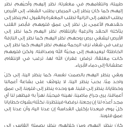
طيبته، وانتقامهم في مغفرته. نظر إليهم وأحبّهم، نظر
إليهم كما كان ينظر إلى المريض يطلب الشفاء، إلى الأبرص
يطلب الطهر، إلى الزانية تطلب المغفرة والقبول. لم ينظر إلى
حقدهم الأعمى، بل نظر إلى عمق قلوبهم، فأبصر القلب
يتآكله الحقد والرغبة بالإنتقام. نظر اليهم كما نظر إلى
الأبرص ليشفي برص روحهم، نظر اليهم كما نظر إلى النازفة
يرغب في شفاء نزف الرحمة منهم، نظر اليهم كما نظر إلى
الخاطئة ليعيدهم إلى محبّة الله وصداقته. ولكن قلوبهم
كانت مغلقة، ترفض غفران الله لها، ترغب في الإنتقام،
عطشانة إلى دماء الأبرياء.
وبقي ينظر اليهم بالصمت نفسه، كما ينظر الينا، إلى كلّ
واحد منّا. بحبّ ينظر الينا، لا يتوقّف على بشاعة أعمالنا
وخطايانا، ينظر إلى قلبنا. هو وحده ينظر إلى قلوبنا، إلى عمق
أعماقنا، يرى جراح ماضينا، نهينه فيحبّنا، نهزأ به فيظهر لنا أي
مجد أعدّه لنا إن رجعنا، نرفضه فينتظرنا، نكلّله بشوك خطايانا
كلّ يوم، فيعدنا بإكليل القداسة إن عدنا اليه، وأن عدنا إلى
عمق قلوبنا.
كان ينظر اليهم، ومن خلالهم ينظر بصمته القاسي إلى