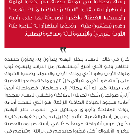
رأسِهِ، وجَعَلوا في يَمينِهِ قصَبَةً، ثُمَّ رَكَعوا أمامَهُ
واَستَهزأوا بِه فقالوا: "السّلامُ علَيكَ يا مَلِكَ اليَهودِ!"
وأمسكوا القصَبَةَ وأخَذوا يَضرِبونَهُ بِها على رأسِهِ
وهُم يَبصُقونَ علَيهِ وبَعدَما اَستَهزَأوا بِه نَــزَعوا عَنهُ
الثَّوبَ القِرمِزيَّ، وألبَسوهُ ثيابَهُ وساقوهُ ليُصلَبَ.
كان في ذاك المساء ينظر اليهم يهزأون به، يعرّون جسده
الطاهر وهو الّذي أخرج أجسادهم من التراب، يلبسوه ثوب
ملوك الأرض وهو الّذي يملك الأرض والسماء، يضعوا الشوك
على رأسه، هو الّذي منه يأتي كلّ تاج ومملكة، وضعوا القصبة
في يمينه كما لو أنّه محتاج إلى صولجان، فصولجانه أبديّ
أزليّ، صولجان مُلكه تحمله الملائكة وتخشى لمسه. سجدوا
أمامه سجود العبادة الكاذبة الزائفة، هو الّذي تسجد أمامه
ربوات الملائكة وأجواق ميخائيل في السماء. نظر أليهم
يضربون رأسه بالقصبه، فألم الإكليل لم يكن يكفيهم، كان لا
بدّ من غرس أشواكه عميقاً جدًا في رأسه، ضربوه بالقصبة
ليغرزوا الأشواك أكثر، فجّروا حقدهم في برائته، وشرّهم في