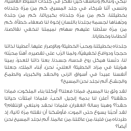
نبكي ونتألّم ونتأسّف حين نفكرّ في جلدات السياط القاسية،
وننسى أنّنا شركاء في جلد المسيح: كم من مرّة جلدناه
بخطيئتنا، كم من مرّة جلدناه بكبريائنا، كم من جلدة
وجّهناها لجسمه بجلدنا باللسان إخوة لنا ضعفاء، خطأة. كم
من مرّة سلّطنا عليهم سهام نميمتنا لنخفي نقائصنا،
أخطاءنا وخطايانا.
جلدناه بخطيئتنا، وبحبّ الخطيئة وبالإصرار عليها. أعطينا لذاتنا
حججاً ودوافع تخفيفيّة، ولمنا الرّب على تقصيره. أهَنّا محبّته
لنا، دنّسنا هيكل روح قدسه، جسدنا. بعنا ذاتنا للعدوّ، رمينا
هوّيتنا في مزاد الخطيئة العلنيّ، نحن، أبناء الملك، جعلنا
أنفسنا عبيداً في أسواق الزنى والحقد والكبرياء والطمع
والجشع. ألم نجلد نحن المسيح؟
لقد وثق بنا المسيح، فماذا فعلنا؟ أوكلَنا بناء الملكوت، فماذا
حقّقنا؟ أعلن لنا بدمه إنجيل الحبّ، فلماذا امتلأت حياتنا
حقداً؟ وهبنا رسالة الغفران، فلماذا نحقد ونبتغي الإنتقام؟
لقد أحبّنا يسوع حتى الموت، فأوشكنا أن نقتله مرّة ثانية، إذ
طردناه من قلبنا، من عائلتنا، من عالمنا. ألم نجلد المسيح نحن
أيضاً؟