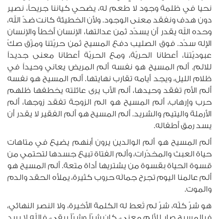
نحيا في ظلمة وجود لا طعم له، يضحي كياننا جريحاً، نصير
دون هدف ونفقد معنى الوجود. ولأن الخطيئة كانت ضدّ الله،
وحده الله يقدر أن يسدّد ثمن عدالتها، الإنسان أخطأ والإنسان
الإله سدّد. فوق الصليب دفع المسيح ثمن حريّتنا ومزّق صكّ
عبوديّتنا، أعطانا الحريّة، ومع الحريّة أعطانا معنى جديداً
للالم. ألم المسيح هو نفسه ألم المريض يعاني وحيداً في
ظلام الليل، ويجد أيامه تقارب نهايتها. ألم المسيح هو نفسه
ألم الأم تفقد وحيدها، ألم الأب يرى عائلته يخطفها ظلهم
حرب وإرهاب، ألم المسيح هو الم الزوجة تفقد زوجها، ألم
الأرملة واليتيم والشريد. ألم المسيح هو ألم الفقير لا يقدر أن
يسد رمق أطفاله.
ألم المسيح هو ألم الوالدين يرون أبنهم يضيع في متاهات
حياة العبث والمخدّرات، وألم الفتاة تبيع جسدها لتحتمي من
قسوة الحياة بقسوة من يشتريها أداة متعة. ألم المسيح هو
ألم عالمنا اليوم تجرح جمالَه حروب كثيرة، يملأه الحقد والدم
والموت.
هو شرّ كلّه، شرّ لم تُعط له الكلمة الأخيرة، ولا النصر النهائي،
فبالمسيح صار للألم معنى، كان شرّاً وشرّاّ يبقى، فالله لا يريد