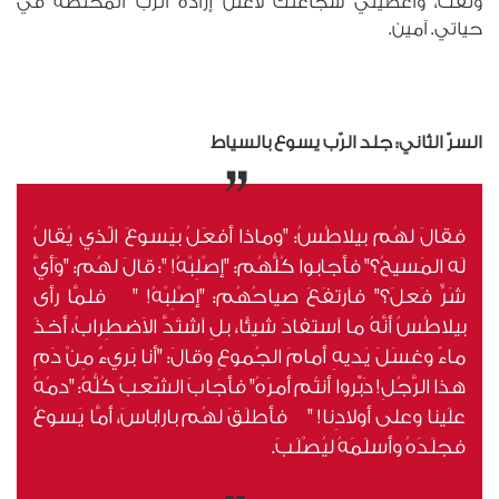
وثقت، وأعطيني شجاعتك لأعلن إرادة الرّب المخلّصة في
حياتي. آمين.
السرّ الثاني: جلد الرّب يسوع بالسياط
فقالَ لهُم بيلاطُسُ: "وماذا أفعَلُ بيَسوعَ الّذي يُقالُ
لَه المَسيحُ؟" فأجابوا كُلُّهُم: "إصْلِبْهُ! ": قالَ لهُم: "وَأيَّ
شَرٍّ فَعلَ؟" فاَرتفَعَ صياحُهُم: "إصْلِبْهُ! " فلمَّا رأى
بيلاطُسُ أنَّهُ ما اَستفادَ شيئًا، بلِ اَشتَدَّ الاَضطِرابُ، أخذَ
ماءً وغسَلَ يَديهِ أمامَ الجُموعِ وقالَ: "أنا بَريءٌ مِنْ دَمِ
هذا الرَّجُلِ! دَبِّروا أنتُم أمرَهُ" فأجابَ الشّعبُ كُلُّهُ: "دمُهُ
علَينا وعلى أولادِنا! " فأطلَقَ لهُم باراباسَ، أمَّا يَسوعُ
فجلَدَهُ وأسلَمَهُ ليُصْلَبَ.