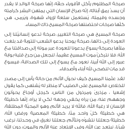
صرخة المظلوم يأكل الأقوياء حقّه، إنّها صرخة الوالد لا يقدر
أن يسدّ رمق أبنائه، إنّه صراخ الإنسان التي يمتهن البشر كرامته
وجسده وقيمته، يُستعمل سلعة لإرواء شهوة، ويُرمى. هي
كلّها صرخات احتضنتها صرخة المسيح ذاك المساء.
صرخة المسيح هي صرخة التغيير، صرخة تدعو إنسانيّتنا إلى
العودة إلى ذاتها، صرخة يوحنا يدعو الشعب للتوبة قد بلغت
ملأها بصرخة يسوع يدعونا للعودة عبر موته إلى صداقتنا مع
الله. فلا نتركنّ موت المسيح عقيماً، لنجعل من جرح قلبه بوابة
عبور إلى الله أبينا، نعود مع يسوع إلى تلك الصداقة، فيسوع
قد مات لنضحي لله أبناء وأصدقاء.
لقد علّمنا المسيح كيف نحوّل الألم من حالة يأس إلى مصدر
للخلاص. فالمسيح على الصليب "لا منظر له يُشتهى كما يقول
إشعيا ، مزذرىً ومرذول من الناس، كرجل أوجاع يحوّلون
وجههم عنه، من يراه يخفي وجهه لكي لا يراه. إنّها خطيئة
الإنسان لا رغبة الله، فالله لا يريد الألم، وهو المحبّة المطلقة،
هي خطيئة كلّ واحد منّا، خطيئة المعصية ورفض الله،
خطيئة جعلتنا نتشوّه ونتألّم، جعلتنا نغرق في وحدتنا، نرغب
شرّنا، نبتعد عن الله، وفي الإبتعاد عنه الألم والموت، دون الله