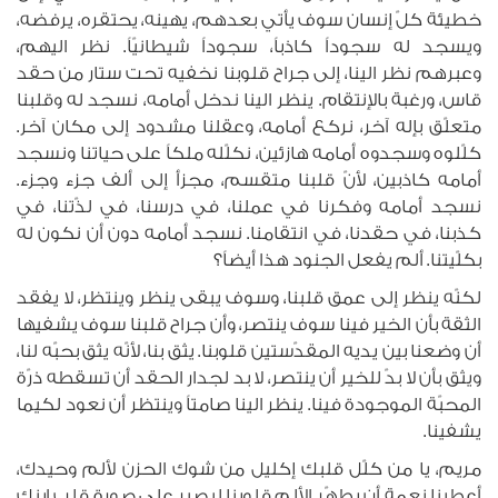
خطيئة كلّ إنسان سوف يأتي بعدهم، يهينه، يحتقره، يرفضه،
ويسجد له سجوداً كاذباً، سجوداً شيطانيّاً. نظر اليهم،
وعبرهم نظر الينا، إلى جراح قلوبنا نخفيه تحت ستار من حقد
قاس، ورغبة بالإنتقام. ينظر الينا ندخل أمامه، نسجد له وقلبنا
متعلّق بإله آخر، نركع أمامه، وعقلنا مشدود إلى مكان آخر.
كلّلوه وسجدوه أمامه هازئين، نكلّله ملكاً على حياتنا ونسجد
أمامه كاذبين، لأنّ قلبنا متقسم، مجزأ إلى ألف جزء وجزء.
نسجد أمامه وفكرنا في عملنا، في درسنا، في لذّتنا، في
كذبنا، في حقدنا، في انتقامنا. نسجد أمامه دون أن نكون له
بكلّيتنا. ألم يفعل الجنود هذا أيضاً؟
لكنّه ينظر إلى عمق قلبنا، وسوف يبقى ينظر وينتظر، لا يفقد
الثقة بأن الخير فينا سوف ينتصر، وأن جراح قلبنا سوف يشفيها
أن وضعنا بين يديه المقدّستين قلوبنا. يثق بنا، لأنّه يثق بحبّه لنا،
ويثق بأن لا بدّ للخير أن ينتصر، لا بد لجدار الحقد أن تسقطه ذرّة
المحبّة الموجودة فينا. ينظر الينا صامتاً وينتظر أن نعود لكيما
يشفينا.
مريم، يا من كلّل قلبك إكليل من شوك الحزن لألم وحيدك،
أعطينا نعمة أن يطهّر الألم قلوبنا ليصير على صورة قلب ابنك