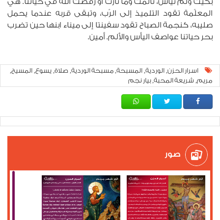
بكيت ولم تيأس، تألمت وما ثارت أو رفضت الله في حياتنا. هي
المعلّمة تقود التلميذ إلى الرّب، وتبقى قربه عندما يحمل
صليبه، كنجمة الصباح تقود سفينتا إلى ميناء ابنها حين تضرب
بحر حياتنا عواصف اليأس والألم. أمين.
اسرار الحزن
الوردية
المسبحة
مسبحة الوردية
صلاة
يسوع
المسيح
,
,
,
,
,
,
,
مريم
شريعة المحبة
بيار نجم
,
,
صور