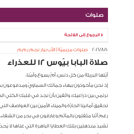
صلوات
الرجوع إلى اللائحة
١٠‏/٨‏/٢٠١٦
صلوات مريميّة | الأب بيار نجم ر.م.م
صلاة البابا بيّوس 12 للعذراء
أيّتها البريئة من كل دنس، أمَّ يسوع وأمَّنا،
إذ نحن مأخوذون ببهاءِ جمالكِ السماويّ ومدفوعون ب
نرتمي بين ذراعيك، واثقين بأنْ نجد في قلبكِ الكلي 
تحقيقَ أمانينا الحارّة والميناءَ الأمينَ بين العواصف التي
رغمَ أنّنا مثقلونَ بالمآثم وغارقون في بحر من الشقاء
نُشيدُ منذهلين بتلك العطايا الباهرة التي غِناها لا يُحَد