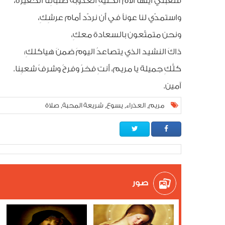
فتقبّلي أيّتها الأمُّ الكليّةِ العذوبة طلباتِنا الحقيرة،
واستمدّي لنا عوناً في أن نردّد أمام عرشِكِ،
ونحن متمتّعون بالسعادة معكِ،
ذاكَ النشيد الذي يتصاعدُ اليومَ ضمنَ هياكلكِ:
كلُّكِ جميلة يا مريم، أنتِ فخرُ وفرحُ وشرفُ شعبِنا.
آمين.
مريم
العذراء
يسوع
شريعة المحبة
صلاة
,
,
,
,
صور