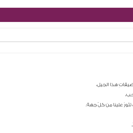
ضيقاتِ هذا الجيل،
الحب،
 تثورُ علينا من كلّ جهة.
،
ّ،