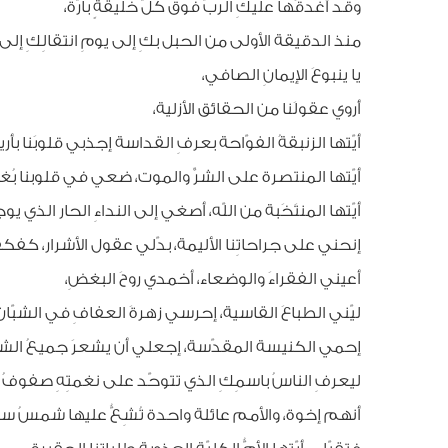
وقد أغدقَها عليكِ الربُّ فوق كلّ خليقةٍ بارّة،
منذ الدقيقة الأولى من الحبل بكِ إلى يومِ انتقالِكِ إل
يا ينبوعَ الإيمانِ الصافي،
أَروي عقولَنا من الحقائق الأزلية،
أيّتها الزنبقةُ الفوّاحة بعرفِ القداسة إجذبي قلوبَنا ب
أيّتها المنتصرة على الشرِّ والموت، ضعي في قلوبنا بُ
أيّتها المنتَخَبة من اللّه، أصغي إلى النداءِ الحار الذي ي
إنحني على جراحاتِنا الأليمة، بدّلي عقول الأشرار، كف
أعيني الفقراءَ والوضعاء، أخمدي روحَ البغضِ،
ليّني الطباعَ القاسية، إحرسي زهرةَ العفافِ في الشبّا
إحمي الكنيسة المقدّسة، إجعلي أن يشعرَ جميعُ الش
ليعرفِ الناسُ باسمِكِ الذي تتوحّد على نغمتِهِ صفوف
أنهم إخوة، والأمم عائلة واحدة تُشِعُّ عليها شمسُ س