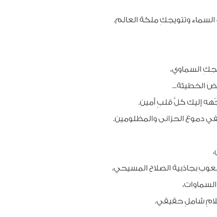
ى السماء وتتويجكِ ملكة العالم.
أريجِكِ السماوي،
غضَ الخطيئة...
وجّهه إليك كلُّ قلبٍ أمين.
كفي دموعَ الحزانى والمظلومين.
ن،
عوبِ بجاذبية الصلاحِ المسيحي،
ُ السماوات،
لامٍ شاملٍ حقيقي.