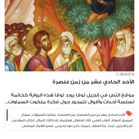
٢٥‏/٥‏/٢٠١٧
الأحد الحادي عشر من زمن عنصرة
موقع النّص في إنجيل لوقا يورد لوقا هذه الرواية كخاتمة
لسلسة أحداث وأقوال تتمحور حول فكرة ملكوت السماوات...
,
,
,
,
الأحد الحادي عشر من زمن العنصرة
زمن العنصرة
ملكوت السماوات
يسوع
,
,
,
,
,
,
,
,
,
المسيح
الصلاة
الشاب الغني
الله
الاطفال
اورشليم
ارادة الله
الامثال
الكتاب المقدس
,
,
,
,
,
,
,
شرح الانجيل
اريحا
زكا العشار
جميزة
يا ابن داود ارحمني
قصير القامة
المخلص
,
,
الخلاص
بيار نجم
شريعة المحبة