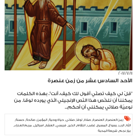
١١‏/٧‏/٢٠١٧
الأحد السادس عشر من زمن عنصرة
"قلّ لي كيف تصلّي أقول لك كيف، أنت"، بهذه الكلمات
يمكننا أن نلخّص هذا النّص الإنجيلي الّذي يورده لوقا. من
نوعيّة صلاتي يمكنني أن أحكم...
,
,
,
,
,
,
,
,
,
زمن العنصرة
العنصرة
صلاة
لوقا
صلاتي
حياة روحية
المؤمن
صالحة
حسنة
,
,
,
,
,
,
,
,
,
,
,
الله
الرب
يسوع
المسيح
غضب
انتقام
الخير
فريسي
العشار
اسرائيل
مريم العذراء
,
بيار نجم
شريعة المحبة