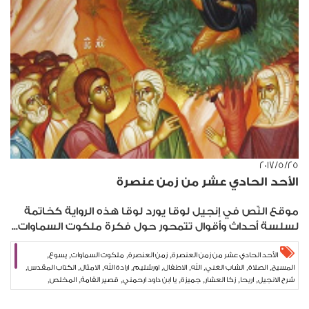
٢٥‏/٥‏/٢٠١٧
الأحد الحادي عشر من زمن عنصرة
موقع النّص في إنجيل لوقا يورد لوقا هذه الرواية كخاتمة
لسلسة أحداث وأقوال تتمحور حول فكرة ملكوت السماوات...
,
,
,
,
الأحد الحادي عشر من زمن العنصرة
زمن العنصرة
ملكوت السماوات
يسوع
,
,
,
,
,
,
,
,
,
المسيح
الصلاة
الشاب الغني
الله
الاطفال
اورشليم
ارادة الله
الامثال
الكتاب المقدس
,
,
,
,
,
,
,
شرح الانجيل
اريحا
زكا العشار
جميزة
يا ابن داود ارحمني
قصير القامة
المخلص
,
,
الخلاص
بيار نجم
شريعة المحبة