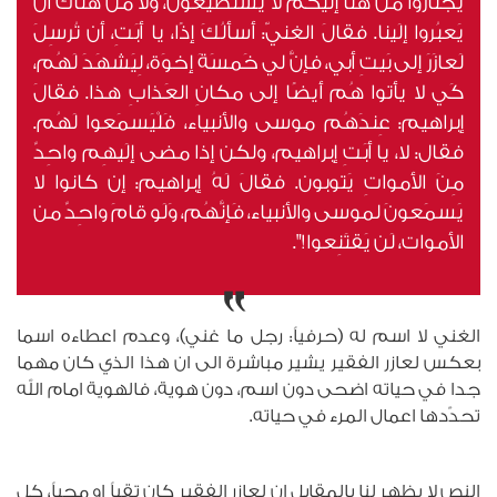
يَجتازوا من هُنا إليكُم لا يَستَطيعون، ولا مَن هُناكَ أن
يَعبُروا إلَينا. فقالَ الغنيّ: أسألُكَ إذًا، يا أبَتِ، أن تُرسِلَ
لَعازَرَ إلى بَيتِ أبي، فإنَّ لي خَمسَةَ إخوَة، لِيَشهَدَ لَهُم،
كَي لا يأتوا هُم أيضًا إلى مكانِ العَذابِ هذا. فقالَ
إبراهيم: عِندَهُم موسى والأنبياء، فَلْيَسمَعوا لَهُم.
فقال: لا، يا أبَتِ إبراهيم، ولكن إذا مضى إلَيهِم واحِدٌ
مِنَ الأمواتِ يَتوبون. فقالَ لَهُ إبراهيم: إن كانوا لا
يَسمَعونَ لموسى والأنبياء، فَإنَّهُم، وَلَو قامَ واحِدٌ من
الأموات، لَن يَقتَنِعوا!".
الغني لا اسم له (حرفياً: رجل ما غني)، وعدم اعطاءه اسما
بعكس لعازر الفقير يشير مباشرة الى ان هذا الذي كان مهما
جدا في حياته اضحى دون اسم، دون هوية، فالهوية امام الله
تحدّدها اعمال المرء في حياته.
النص لا يظهر لنا بالمقابل ان لعازر الفقير كان تقياً او محباً، كل