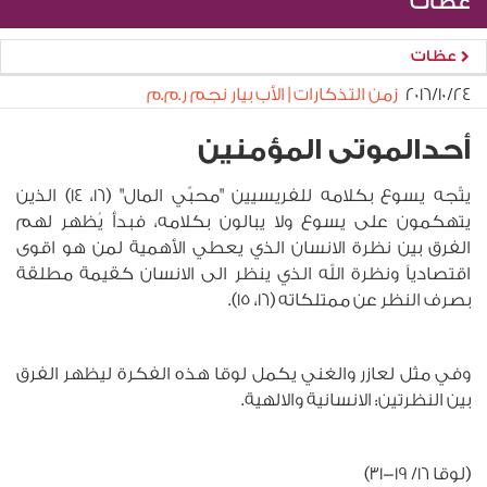
عظات
عظات
٢٤‏/١٠‏/٢٠١٦
زمن التذكارات | الأب بيار نجم ر.م.م
أحدالموتى المؤمنين
يتّجه يسوع بكلامه للفريسيين "محبّي المال" (16، 14) الذين
يتهكمون على يسوع ولا يبالون بكلامه، فبدأ يُظهر لهم
الفرق بين نظرة الانسان الذي يعطي الأهمية لمن هو اقوى
اقتصادياً ونظرة الله الذي ينظر الى الانسان كقيمة مطلقة
بصرف النظر عن ممتلكاته (16، 15).
وفي مثل لعازر والغني يكمل لوقا هذه الفكرة ليظهر الفرق
بين النظرتين: الانسانية والالهية.
(لوقا 16/ 19-31)