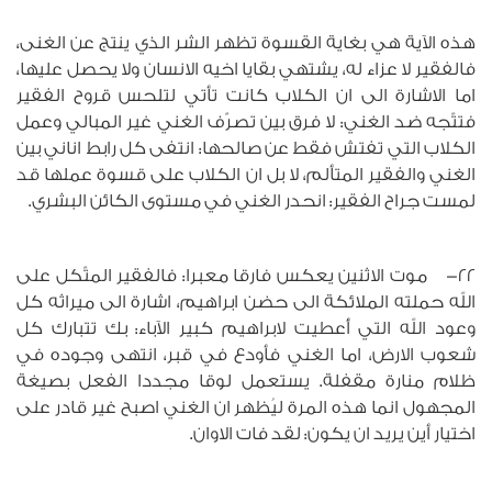
هذه الآية هي بغاية القسوة تظهر الشر الذي ينتج عن الغنى،
فالفقير لا عزاء له، يشتهي بقايا اخيه الانسان ولا يحصل عليها،
اما الاشارة الى ان الكلاب كانت تأتي لتلحس قروح الفقير
فتتّجه ضد الغني: لا فرق بين تصرّف الغني غير المبالي وعمل
الكلاب التي تفتش فقط عن صالحها: انتفى كل رابط اناني بين
الغني والفقير المتألم، لا بل ان الكلاب على قسوة عملها قد
لمست جراح الفقير: انحدر الغني في مستوى الكائن البشري.
22- موت الاثنين يعكس فارقا معبرا: فالفقير المتّكل على
الله حملته الملائكة الى حضن ابراهيم، اشارة الى ميراثه كل
وعود الله التي أُعطيت لابراهيم كبير الآباء: بك تتبارك كل
شعوب الارض، اما الغني فأودع في قبر، انتهى وجوده في
ظلام منارة مقفلة. يستعمل لوقا مجددا الفعل بصيغة
المجهول انما هذه المرة ليُظهر ان الغني اصبح غير قادر على
اختيار أين يريد ان يكون: لقد فات الاوان.