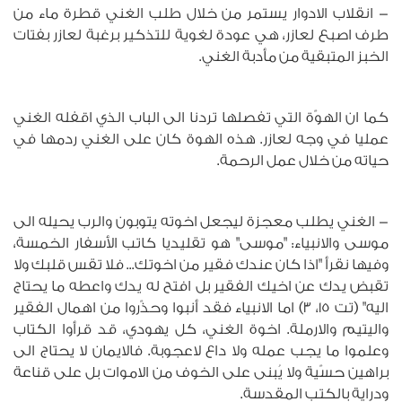
- انقلاب الادوار يستمر من خلال طلب الغني قطرة ماء من
طرف اصبع لعازر، هي عودة لغوية للتذكير برغبة لعازر بفتات
الخبز المتبقية من مأدبة الغني.
كما ان الهوّة التي تفصلها تردنا الى الباب الذي اقفله الغني
عمليا في وجه لعازر. هذه الهوة كان على الغني ردمها في
حياته من خلال عمل الرحمة.
- الغني يطلب معجزة ليجعل اخوته يتوبون والرب يحيله الى
موسى والانبياء: "موسى" هو تقليديا كاتب الأسفار الخمسة،
وفيها نقرأ "اذا كان عندك فقير من اخوتك... فلا تقس قلبك ولا
تقبض يدك عن اخيك الفقير بل افتح له يدك واعطه ما يحتاج
اليه" (تت 15، 3) اما الانبياء فقد أنبوا وحذّروا من اهمال الفقير
واليتيم والارملة. اخوة الغني، كل يهودي، قد قرأوا الكتاب
وعلموا ما يجب عمله ولا داع لاعجوبة. فالايمان لا يحتاج الى
براهين حسّية ولا يُبنى على الخوف من الاموات بل على قناعة
ودراية بالكتب المقدسة.