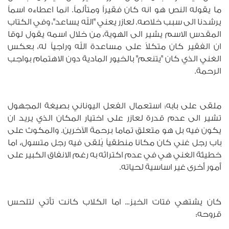
ما يقوله النص هو انه كان فقيراً ومتألماً. انما اعطاءه اسماً
يرشدنا الى سبب خلاصه. لعازر يعني "الله يساعد"، وفي الكتاب
المقدس الاسم يشير الى الهوية، من خلال اسمه يقول لوقا
ان الفقير كان متكلاً على مساعدة الله وراجياً له، بعكس
الغني الذي كان "يتنعم" بالخيور المادية دون الاهتمام بواجب
الرحمة.
ملقى على بابه: استعمال الفعل اليوناني بصيغة المجهول
تشير الى عدم قدرة لعازر على اختيار المكان الذي يريد ان
يكون فيه بل هو متعلق تماما برحمة الآخرين. والمكوث على
باب رجل غني كان مكانا منطقياً يُلقى فيه رجل متسول، اما
خطيئة الغني هي في عدم اكتراثه به رغم الانفاق الكبير على
أمور أخرى غير اساسية لحياته.
كان يشتهي فتات الخبز... اما الكلاب كانت تأتي لتلحس
قروحه: