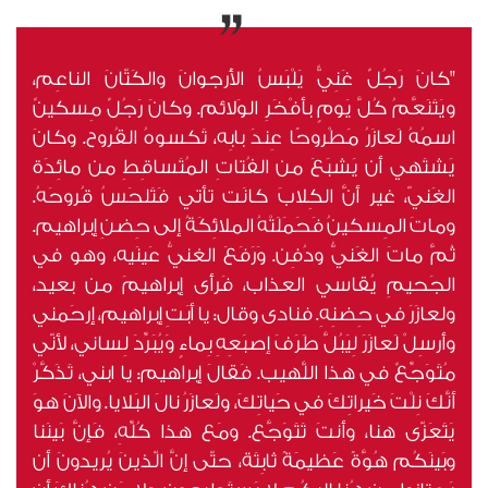
"كانَ رَجُلٌ غَنِيٌّ يَلْبَسُ الأُرجوانَ والكَتّانَ الناعِم،
ويَتَنَعَّمُ كُلَّ يَومٍ بأفْخَرِ الوَلائم. وكانَ رَجُلٌ مِسكينٌ
اسمُهُ لَعازَرُ مَطْروحًا عِندَ بابِه، تَكسوهُ القُروح. وكانَ
يَشتَهي أن يَشبَعَ من الفُتاتِ المُتَساقِطِ من مائِدَة
الغَنيّ، غير أنَّ الكِلابَ كانَت تأتي فَتَلحَسُ قُروحَهُ.
وماتَ المِسكينُ فَحَمَلَتْهُ الملائِكَةُ إلى حِضنِ إبراهيم.
ثُمَّ ماتَ الغَنيُّ ودُفِن. وَرَفَعَ الغنيُّ عَينَيه، وهو في
الجَحيمِ يُقاسي العذاب، فَرأَى إبراهيمَ من بعيد،
ولعازَرَ في حِضنِهِ. فنادى وقال: يا أَبَتِ إبراهيم، إرحَمني
وأرسِلْ لَعازَرَ لِيَبُلَّ طَرَفَ إصبَعِهِ بِماءٍ وَيُبَرِّدَ لِساني، لأنّي
مُتَوَجِّعٌ في هذا اللَّهيب. فَقالَ إبراهيم: يا ابني، تَذَكَّرْ
أنَّكَ نِلْتَ خَيراتِكَ في حَياتِكَ، ولَعازَرُ نالَ البَلايا. والآنَ هوَ
يَتَعَزّى هنا، وأنتَ تَتَوَجَّع. ومَع هذا كُلِّهِ، فَإنَّ بَينَنا
وبَينَكُم هُوَّةً عَظيمَةً ثابِتَة، حتّى إنَّ الّذينَ يُريدونَ أن