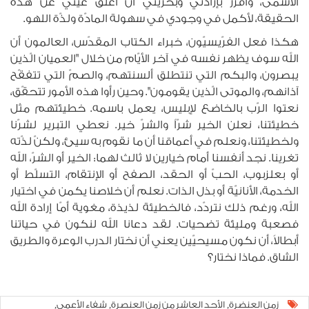
الأسمى، وأقرّر بإرادتي وبحرّيتي أن أغلق عينيّ عن هذه
الحقيقة، لأكمل في وجودي في سهولة المادّة ولذّة اللهو.
هكذا فعل الفرّيسيّون، خبراء الكتاب المقدّس، العالمون أن
الله سوف يظهر نفسه في آخر الأيّام من خلال "العميان الّذين
يبصرون، والبكم التي تنتطلق ألسنتهم، والصمّ التي تتفقّح
آذانهم، والموتى الّذين يقومون". وحين رأوا هذه الأمور تتحقّق،
نعتوا الرّب بالخاضع لإبليس، يعمل باسمه. خطيئتهم مثل
خطيئتنا، نعلن الخير شرّاً والشرّ خير. نعطي التبرير لشرّنا
ولخطيئتنا، ونعلم في أعماقنا أن ما نقوم به سيئ، ولكنّ لذّته
تغرينا. نجد أنفسنا أمام خيارين لا ثالث لهما: الخير أو الشرّ، الله
أو بعلزبوب، الحبّ أو الحقد، الصفح أو الإنتقام، التسلّط أو
الخدمة، الأنانيّة أو بذل الذات. نعلم أن خلاصنا يكمن في اختيار
الله، ورغم ذلك نتردّد، فالخطيئة لذيذة، مغوية أمّا إرادة الله
فصعبة ومليئة تضحيات. لقد دعانا الله لنكون في حياتنا
أبطالاً، أن نكون مسيحيّين يعني أن نختار الدرب الوعرة والطريق
الشاق. فماذا نختار؟
زمن العنضرة
الأحد العاشر من زمن العنصرة
شفاء الأعمى
,
,
,