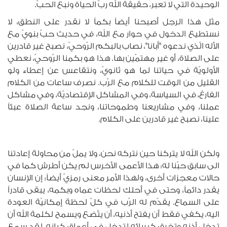
الوحيدة التي لا تعبر، حقيقة الله ربّ الحياة ونبع الحبّ.
مثل هذا الرجل أصبحنا أيضاً بكماً لا نقدر على النطق، لا
نستطيع الدخول في حوار مع الله، في حديث حبّ بنويّ مع
الأله الّذي ندعوه "أبانا"، نصاب بالبكم الرّوحيّ، نصبح غير قادرين
على الصلاة، أو غير مهتمّين بها. هذا هو بكمنا الرّوحيّ، نعطي
الأولويّة في حياتنا لما هو ثانويّ، ونتقاعس عن إعطاء ولو
القليل من الوقت للكلام مع الرّب. نصرف ساعات من الكلام
الفارغ، في السياسة، وفي المشاكل الإقتصاديّة، وفي مشاكل
عملنا، وفي مشاريعنا وطموحاتنا، ونجد ساعة الصلاة عبئاً
علينا، نصبح غير قادرين على الكلام.
ولكن الله لا يتركنا حين نتركه نحن، ولا يملّ من محاولة إعادتنا
الى سابق حبّنا له: هذا الأعمى الأخرس لم يكن أطرش كما في
حالات معجزات أخرى، ولهذا الأمر معنى رمزيّ أيضاً: إن الإنسان
يقدر دائماً، وحتى في أحلك لحظات عماه وبكمه، يبقى قادراً
على السماع. يقدّم له الرّب في كلّ لحظة إمكانيّة العودة
اليه، يكفي فقط أن يفتح أذنيه، أن يتّضع ويسمح لكلمة الله أن
تدخل أذنه وتخرق كبريائه لتدخل في أعماق كيانه. لقد سمع