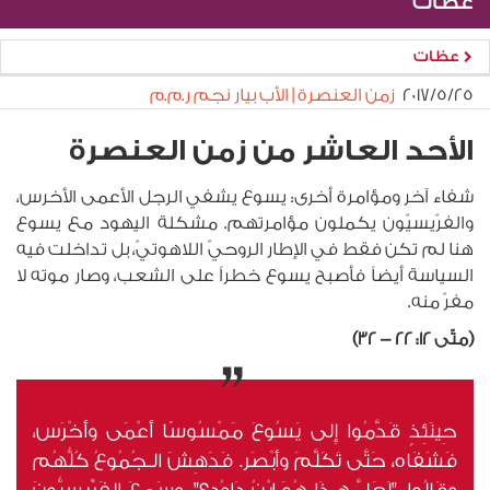
عظات
عظات
٢٥‏/٥‏/٢٠١٧
زمن العنصرة | الأب بيار نجم ر.م.م
الأحد العاشر من زمن العنصرة
شفاء آخر ومؤامرة أخرى: يسوع يشفي الرجل الأعمى الأخرس،
والفرّيسيّون يكملون مؤامرتهم. مشكلة اليهود مع يسوع
هنا لم تكن فقط في الإطار الروحيّ اللاهوتيّ، بل تداخلت فيه
السياسة أيضاً فأصبح يسوع خطراً على الشعب، وصار موته لا
مفرّ منه.
(متّى 12: 22 - 32)
حِينَئِذٍ قَدَّمُوا إِلى يَسُوعَ مَمْسُوسًا أَعْمَى وأَخْرَس،
فَشَفَاه، حَتَّى تَكَلَّمَ وأَبْصَر. فَدَهِشَ الـجُمُوعُ كُلُّهُم