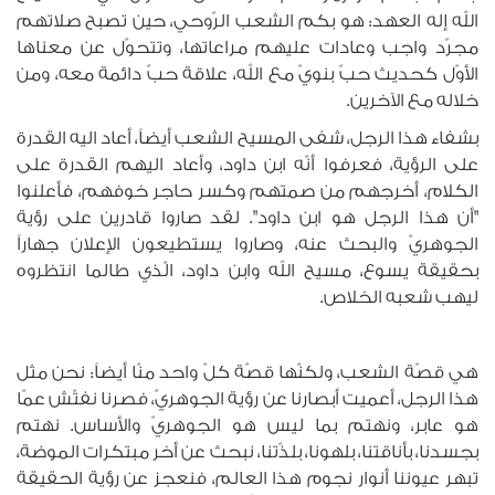
الله إله العهد: هو بكم الشعب الرّوحي، حين تصبح صلاتهم
مجرّد واجب وعادات عليهم مراعاتها، وتتحوّل عن معناها
الأوّل كحديث حبّ بنويّ مع الله، علاقة حبّ دائمة معه، ومن
خلاله مع الآخرين.
بشفاء هذا الرجل، شفى المسيح الشعب أيضاً، أعاد اليه القدرة
على الرؤية، فعرفوا أنّه ابن داود، وأعاد اليهم القدرة على
الكلام، أخرجهم من صمتهم وكسر حاجر خوفهم، فأعلنوا
"أن هذا الرجل هو ابن داود". لقد صاروا قادرين على رؤية
الجوهريّ والبحث عنه، وصاروا يستطيعون الإعلان جهاراً
بحقيقة يسوع، مسيح الله وابن داود، الّذي طالما انتظروه
ليهب شعبه الخلاص.
هي قصّة الشعب، ولكنّها قصّة كلّ واحد منّا أيضاً: نحن مثل
هذا الرجل، أعميت أبصارنا عن رؤية الجوهريّ، فصرنا نفتّش عمّا
هو عابر، ونهتم بما ليس هو الجوهريّ والأساس. نهتم
بجسدنا، بأناقتنا، بلهونا، بلذّتنا، نبحث عن أخر مبتكرات الموضة،
تبهر عيوننا أنوار نجوم هذا العالم، فنعجز عن رؤية الحقيقة