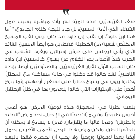
عنف الفرّيسيّين هذه المرّة لم يأت مباشرة بسبب عمل
الشفاء الّذي أتّمه المسيح، بل جاء نتيجة كلام الجموع: " أما
هذا ا‏بنُ داودَ". إن لقب إبن داود قد كان ليس لقب المسيح
المخلّص شعبه من الخطيئة فقط، بل هو أيضاً المسيح القائد
الّذي يأتي ليجلس على عرش إسرائيل ويقود الشعب في
الحرب ضدّ الأعداء. بدء الكلام عن يسوع كالمسيح ابن داود
كان السبب الأوّل لقرار الفريّيسيّين، والصدّوقيّين أيضاً، بإبادة
الناصريّ. لقد كانوا قد دخلوا في حالة مساكنة مع المحتلّ،
وكانوا يرون في يسوع خطراً على استقرار أرضهم، إنّما بنوع
أخصّ على الإمتيازات التي كانوا ينعمون بها في ظلّ الإحتلال
الرومانيّ.
يلفت نظرنا في المعجزة هذه نوعيّة المرض: هو أعمى
أخرس. طبيعيّاً، وفي مرّات عدّة في الإنجيل، نجد مرض "البكم
والطرش"، وهما غالباً ما يتلازمان، فمن لا يسمع لا يمكنه أن
يتعلّم النطق. ولكن مرض هذا الرجل الأعمى الأخرس يحمل
أيضاً بعداً لاهوتيّا وروحيّاً، ولا يجب أن نحصره فقط بالبعد