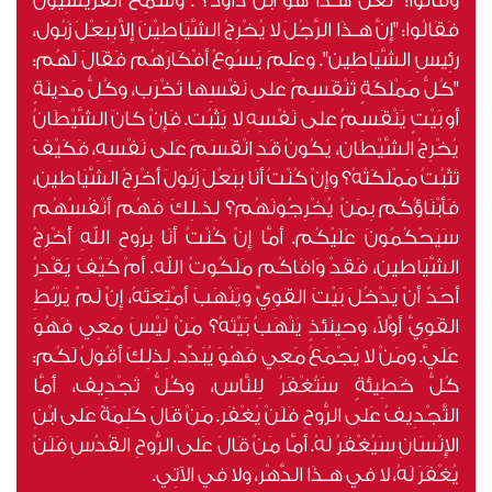
وقَالُوا: "لَعَلَّ هـذَا هُوَ ابْنُ دَاوُد؟". وسَمِعَ الفَرِّيسِيُّونَ
فَقَالُوا: "إِنَّ هـذَا الرَّجُلَ لا يُخْرِجُ الشَّيَاطِيْنَ إِلاَّ بِبَعْلَ زَبُول،
رئِيسِ الشَّيَاطِين". وعَلِمَ يَسُوعُ أَفْكَارَهُم فَقَالَ لَهُم:
"كُلُّ مَمْلَكَةٍ تَنْقَسِمُ على نَفْسِها تَخْرَب، وكُلُّ مَدِينَةٍ
أَو بَيْتٍ يَنْقَسِمُ على نَفْسِهِ لا يَثْبُت. فَإِنْ كانَ الشَّيْطَانُ
يُخْرِجُ الشَّيْطَان، يَكُونُ قَدِ انْقَسَمَ عَلى نَفْسِهِ، فَكَيْفَ
تَثْبُتُ مَمْلَكَتُهُ؟ وإِنْ كُنْتُ أَنَا بِبَعْلَ زَبُولَ أُخْرِجُ الشَّيَاطين،
فَأَبْنَاؤُكُم بِمَنْ يُخْرِجُونَهُم؟ لِذـلِكَ فَهُم أَنْفُسُهُم
سَيَحْكُمُونَ عَلَيْكُم. أَمَّا إِنْ كُنْتُ أَنَا بِرُوحِ اللهِ أُخْرِجُ
الشَّيَاطين، فَقَدْ وَافَاكُم مَلَكُوتُ الله. أَمْ كَيْفَ يَقْدِرُ
أَحَدٌ أَنْ يَدْخُلَ بَيْتَ القَوِيِّ ويَنْهَبَ أَمْتِعَتَهُ، إِنْ لَمْ يَرْبُطِ
القَوِيَّ أَوَّلاً، وحِينَئِذٍ يَنْهَبُ بَيْتَهُ؟ مَنْ لَيْسَ مَعِي فَهُوَ
عَلَيَّ. ومَنْ لا يَجْمَعُ مَعِي فَهُوَ يُبَدِّد. لِذلِكَ أَقُولُ لَكُم:
كُلُّ خَطِيئَةٍ سَتُغْفَرُ لِلنَّاس، وكُلُّ تَجْدِيف، أَمَّا
التَّجْدِيفُ عَلى الرُّوحِ فَلَنْ يُغْفَر. مَنْ قَالَ كَلِمَةً عَلى ابْنِ
الإِنْسَانِ سَيُغْفَرُ لَهُ. أَمَّا مَنْ قَالَ عَلى الرُّوحِ القُدُسِ فَلَنْ
يُغْفَرَ لَهُ، لا في هـذَا الدَّهْر، ولا في الآتِي.