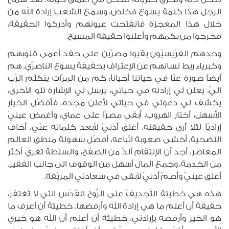
الرجل هذا كلمة يسوع فخلص، وسمع الشعب إرادة الله من
خلال هذا المعجزة فانقتحت عيونهم وأدركوا الحقيقة،
فخرجوا من بكمهم وأعلنوا حقيقة المسيح.
وحدهم الفرّيسيّون بقيوا مصرّين على حقد أعمى قلوبهم
وكبرياء ربط لسانهم عن الإعتراف بحقيقة يسوع الناصرّي. هم
أيضاً صورة عنّا في حياتنا أحياناً: كم من المرّات يتكلّم الرّب
اليّ، يعلن لي إرادته في حياتي، يرسل لي الإشارة تلو الأخرى،
يكشف لي دعوتي في حياتي لأعلن مجده، فأُفضِّل الخيار
الأسهل، أختار الهروب، أبقي مصرّاً على عماي، وأغمض عينيّ
إراديّاً لئلا أرى حقيقته. أغلق أذنيّ لأبعد كلماته عنّي، أخاف
التضحية، أخشى صعوبة اتّباعه، أفضّل سهولة منطق العالم
المعاصر، أجد أن الإنتقام ألذّ من الصفح، والسلطة تغري أكثر
من الخدمة، وجمع المال أسهل من الوقوف الى جانب الفقير.
أغلق عينيّ وأصمّ أذنيّ لأبقى في سعادتي المزيّفة.
هذه هي خطيئة التَّجديفُ على الرُّوحِ القُدُسِ التي لا تُغتفرَ،
حقيقة أن أعلم ما هي إرادة الله وأرفضها. خطيئة أن أعرف ما
هو الخير وأرفضه بإرادتي، خطيئة أن أعلم أن الله هو خيري