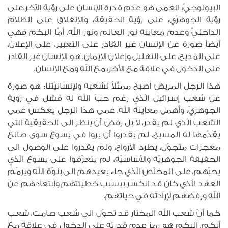
البيولوجيّ: العمى هو عدم قدرة الإنسان على رؤية الآخر،على
رؤية الجوهرّي، على رؤية الحقيقة، والإنغلاق على الظلام
الداخليّ وعدم معاينة نور العالم ونور الله. أمّا البكم فهي
أيضاً صورة عن الإنسان غير القادر على التعبير، على الإعلان،
على المديح، على التهليل وإعلان الإيمان. هو الإنسان غير القادر
على الدخول في علاقة مع الأخر: مع الله ومع الإنسان.
هذا الرجل المريض أصبح ممثّلاً لشعبه ولإنسانيّتنا: هو صورة
عن شعب إسرائيل الّذي رغم حبّ الله له فشل في رؤية
الجوهريّ، وأهمل معاينة الله. عمى هذا الرجل يعكس عمى
الشعب الّذي لم يقدر، لا بل رفض أن ينظر الى الحقيقية التي
يقدّمها له المسيح. لم يقدروا أن يروا في يسوع سوى صانع
معجزات متجوّل، يطرد الأرواح، ولم يقدروا على الوصول الى
الحقيقة الجوهريّة والأساسيّة، لم يتعرّفوا على يسوع الّذي
يحبّهم، على المخلّص الّذي جاء يعيدهم الى بنوّة الله ويرمّم
العهد الّذي كان قد انكسر ببسبب خطيئتهم وابتعادهم عن
الله ورفضهم لإرادته في حياتهم.
كما أنّ شعب الله المختار قد تحوّل الى شعب صامت، شعب
أبكم. البكم هو رمز عدم قدرته على الدخول في علاقة مع