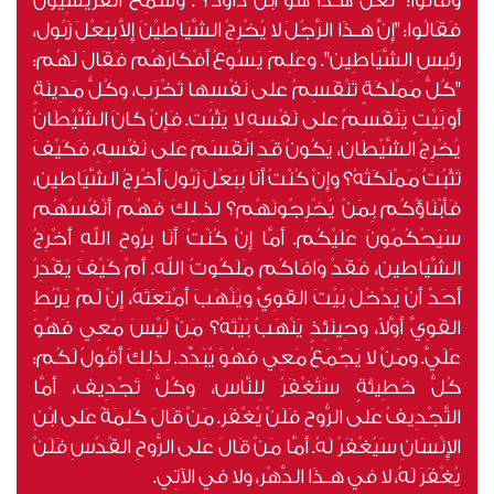
وقَالُوا: "لَعَلَّ هـذَا هُوَ ابْنُ دَاوُد؟". وسَمِعَ الفَرِّيسِيُّونَ
فَقَالُوا: "إِنَّ هـذَا الرَّجُلَ لا يُخْرِجُ الشَّيَاطِيْنَ إِلاَّ بِبَعْلَ زَبُول،
رئِيسِ الشَّيَاطِين". وعَلِمَ يَسُوعُ أَفْكَارَهُم فَقَالَ لَهُم:
"كُلُّ مَمْلَكَةٍ تَنْقَسِمُ على نَفْسِها تَخْرَب، وكُلُّ مَدِينَةٍ
أَو بَيْتٍ يَنْقَسِمُ على نَفْسِهِ لا يَثْبُت. فَإِنْ كانَ الشَّيْطَانُ
يُخْرِجُ الشَّيْطَان، يَكُونُ قَدِ انْقَسَمَ عَلى نَفْسِهِ، فَكَيْفَ
تَثْبُتُ مَمْلَكَتُهُ؟ وإِنْ كُنْتُ أَنَا بِبَعْلَ زَبُولَ أُخْرِجُ الشَّيَاطين،
فَأَبْنَاؤُكُم بِمَنْ يُخْرِجُونَهُم؟ لِذـلِكَ فَهُم أَنْفُسُهُم
سَيَحْكُمُونَ عَلَيْكُم. أَمَّا إِنْ كُنْتُ أَنَا بِرُوحِ اللهِ أُخْرِجُ
الشَّيَاطين، فَقَدْ وَافَاكُم مَلَكُوتُ الله. أَمْ كَيْفَ يَقْدِرُ
أَحَدٌ أَنْ يَدْخُلَ بَيْتَ القَوِيِّ ويَنْهَبَ أَمْتِعَتَهُ، إِنْ لَمْ يَرْبُطِ
القَوِيَّ أَوَّلاً، وحِينَئِذٍ يَنْهَبُ بَيْتَهُ؟ مَنْ لَيْسَ مَعِي فَهُوَ
عَلَيَّ. ومَنْ لا يَجْمَعُ مَعِي فَهُوَ يُبَدِّد. لِذلِكَ أَقُولُ لَكُم:
كُلُّ خَطِيئَةٍ سَتُغْفَرُ لِلنَّاس، وكُلُّ تَجْدِيف، أَمَّا
التَّجْدِيفُ عَلى الرُّوحِ فَلَنْ يُغْفَر. مَنْ قَالَ كَلِمَةً عَلى ابْنِ
الإِنْسَانِ سَيُغْفَرُ لَهُ. أَمَّا مَنْ قَالَ عَلى الرُّوحِ القُدُسِ فَلَنْ
يُغْفَرَ لَهُ، لا في هـذَا الدَّهْر، ولا في الآتِي.