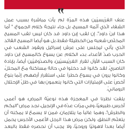
عنف الفرّيسيّين هذه المرّة لم يأت مباشرة بسبب عمل
الشفاء الّذي أتّمه المسيح، بل جاء نتيجة كلام الجموع: " أما
هذا ا‏بنُ داودَ". إن لقب إبن داود قد كان ليس لقب المسيح
المخلّص شعبه من الخطيئة فقط، بل هو أيضاً المسيح القائد
الّذي يأتي ليجلس على عرش إسرائيل ويقود الشعب في
الحرب ضدّ الأعداء. بدء الكلام عن يسوع كالمسيح ابن داود
كان السبب الأوّل لقرار الفريّيسيّين، والصدّوقيّين أيضاً، بإبادة
الناصريّ. لقد كانوا قد دخلوا في حالة مساكنة مع المحتلّ،
وكانوا يرون في يسوع خطراً على استقرار أرضهم، إنّما بنوع
أخصّ على الإمتيازات التي كانوا ينعمون بها في ظلّ الإحتلال
الرومانيّ.
يلفت نظرنا في المعجزة هذه نوعيّة المرض: هو أعمى
أخرس. طبيعيّاً، وفي مرّات عدّة في الإنجيل، نجد مرض "البكم
والطرش"، وهما غالباً ما يتلازمان، فمن لا يسمع لا يمكنه أن
يتعلّم النطق. ولكن مرض هذا الرجل الأعمى الأخرس يحمل
أيضاً بعداً لاهوتيّا وروحيّاً، ولا يجب أن نحصره فقط بالبعد