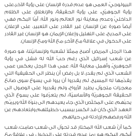
البيولوجيّ: العمى هو عدم قدرة الإنسان على رؤية الآخر،على
رؤية الجوهرّي، على رؤية الحقيقة، والإنغلاق على الظلام
الداخليّ وعدم معاينة نور العالم ونور الله. أمّا البكم فهي
أيضاً صورة عن الإنسان غير القادر على التعبير، على الإعلان،
على المديح، على التهليل وإعلان الإيمان. هو الإنسان غير القادر
على الدخول في علاقة مع الأخر: مع الله ومع الإنسان.
هذا الرجل المريض أصبح ممثّلاً لشعبه ولإنسانيّتنا: هو صورة
عن شعب إسرائيل الّذي رغم حبّ الله له فشل في رؤية
الجوهريّ، وأهمل معاينة الله. عمى هذا الرجل يعكس عمى
الشعب الّذي لم يقدر، لا بل رفض أن ينظر الى الحقيقية التي
يقدّمها له المسيح. لم يقدروا أن يروا في يسوع سوى صانع
معجزات متجوّل، يطرد الأرواح، ولم يقدروا على الوصول الى
الحقيقة الجوهريّة والأساسيّة، لم يتعرّفوا على يسوع الّذي
يحبّهم، على المخلّص الّذي جاء يعيدهم الى بنوّة الله ويرمّم
العهد الّذي كان قد انكسر ببسبب خطيئتهم وابتعادهم عن
الله ورفضهم لإرادته في حياتهم.
كما أنّ شعب الله المختار قد تحوّل الى شعب صامت، شعب
أبكم. البكم هو رمز عدم قدرته على الدخول في علاقة مع