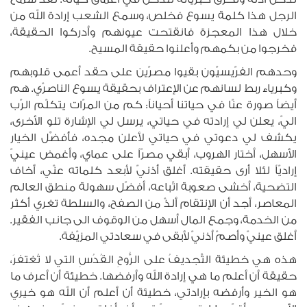
الرجل هذا كلمة يسوع فخلص، وسمع الشعب إرادة الله من
خلال هذا المعجزة فانقتحت عيونهم وأدركوا الحقيقة،
فخرجوا من بكمهم وأعلنوا حقيقة المسيح.
وحدهم الفرّيسيّون بقيوا مصرّين على حقد أعمى قلوبهم
وكبرياء ربط لسانهم عن الإعتراف بحقيقة يسوع الناصرّي. هم
أيضاً صورة عنّا في حياتنا أحياناً: كم من المرّات يتكلّم الرّب
اليّ، يعلن لي إرادته في حياتي، يرسل لي الإشارة تلو الأخرى،
يكشف لي دعوتي في حياتي لأعلن مجده، فأُفضِّل الخيار
الأسهل، أختار الهروب، أبقي مصرّاً على عماي، وأغمض عينيّ
إراديّاً لئلا أرى حقيقته. أغلق أذنيّ لأبعد كلماته عنّي، أخاف
التضحية، أخشى صعوبة اتّباعه، أفضّل سهولة منطق العالم
المعاصر، أجد أن الإنتقام ألذّ من الصفح، والسلطة تغري أكثر
من الخدمة، وجمع المال أسهل من الوقوف الى جانب الفقير.
أغلق عينيّ وأصمّ أذنيّ لأبقى في سعادتي المزيّفة.
هذه هي خطيئة التَّجديفُ على الرُّوحِ القُدُسِ التي لا تُغتفرَ،
حقيقة أن أعلم ما هي إرادة الله وأرفضها. خطيئة أن أعرف ما
هو الخير وأرفضه بإرادتي، خطيئة أن أعلم أن الله هو خيري