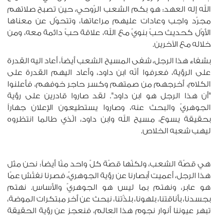
الله إله العهد: هو بكم الشعب الرّوحي، حين تصبح صلاتهم
مجرّد واجب وعادات عليهم مراعاتها، وتتحوّل عن معناها
الأوّل كحديث حبّ بنويّ مع الله، علاقة حبّ دائمة معه، ومن
خلاله مع الآخرين.
بشفاء هذا الرجل، شفى المسيح الشعب أيضاً، أعاد اليه القدرة
على الرؤية، فعرفوا أنّه ابن داود، وأعاد اليهم القدرة على
الكلام، أخرجهم من صمتهم وكسر حاجر خوفهم، فأعلنوا
"أن هذا الرجل هو ابن داود". لقد صاروا قادرين على رؤية
الجوهريّ والبحث عنه، وصاروا يستطيعون الإعلان جهاراً
بحقيقة يسوع، مسيح الله وابن داود، الّذي طالما انتظروه
ليهب شعبه الخلاص.
هي قصّة الشعب، ولكنّها قصّة كلّ واحد منّا أيضاً: نحن مثل
هذا الرجل، أعميت أبصارنا عن رؤية الجوهريّ، فصرنا نفتّش عمّا
هو عابر، ونهتم بما ليس هو الجوهريّ والأساس. نهتم
بجسدنا، بأناقتنا، بلهونا، بلذّتنا، نبحث عن أخر مبتكرات الموضة،
تبهر عيوننا أنوار نجوم هذا العالم، فنعجز عن رؤية الحقيقة