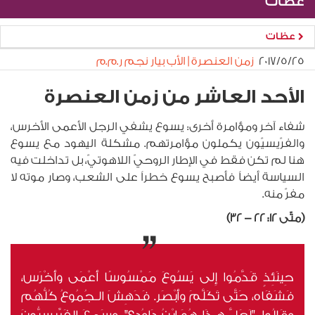
عظات
عظات
٢٥‏/٥‏/٢٠١٧
زمن العنصرة | الأب بيار نجم ر.م.م
الأحد العاشر من زمن العنصرة
شفاء آخر ومؤامرة أخرى: يسوع يشفي الرجل الأعمى الأخرس،
والفرّيسيّون يكملون مؤامرتهم. مشكلة اليهود مع يسوع
هنا لم تكن فقط في الإطار الروحيّ اللاهوتيّ، بل تداخلت فيه
السياسة أيضاً فأصبح يسوع خطراً على الشعب، وصار موته لا
مفرّ منه.
(متّى 12: 22 - 32)
حِينَئِذٍ قَدَّمُوا إِلى يَسُوعَ مَمْسُوسًا أَعْمَى وأَخْرَس،
فَشَفَاه، حَتَّى تَكَلَّمَ وأَبْصَر. فَدَهِشَ الـجُمُوعُ كُلُّهُم