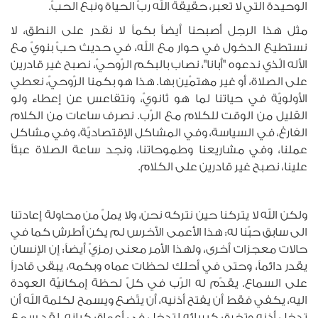
الوحيدة التي لا تعبر، حقيقة الله ربّ الحياة ونبع الحبّ.
مثل هذا الرجل أصبحنا أيضاً بكماً لا نقدر على النطق، لا
نستطيع الدخول في حوار مع الله، في حديث حبّ بنويّ مع
الأله الّذي ندعوه "أبانا"، نصاب بالبكم الرّوحيّ، نصبح غير قادرين
على الصلاة، أو غير مهتمّين بها. هذا هو بكمنا الرّوحيّ، نعطي
الأولويّة في حياتنا لما هو ثانويّ، ونتقاعس عن إعطاء ولو
القليل من الوقت للكلام مع الرّب. نصرف ساعات من الكلام
الفارغ، في السياسة، وفي المشاكل الإقتصاديّة، وفي مشاكل
عملنا، وفي مشاريعنا وطموحاتنا، ونجد ساعة الصلاة عبئاً
علينا، نصبح غير قادرين على الكلام.
ولكن الله لا يتركنا حين نتركه نحن، ولا يملّ من محاولة إعادتنا
الى سابق حبّنا له: هذا الأعمى الأخرس لم يكن أطرش كما في
حالات معجزات أخرى، ولهذا الأمر معنى رمزيّ أيضاً: إن الإنسان
يقدر دائماً، وحتى في أحلك لحظات عماه وبكمه، يبقى قادراً
على السماع. يقدّم له الرّب في كلّ لحظة إمكانيّة العودة
اليه، يكفي فقط أن يفتح أذنيه، أن يتّضع ويسمح لكلمة الله أن
تدخل أذنه وتخرق كبريائه لتدخل في أعماق كيانه. لقد سمع