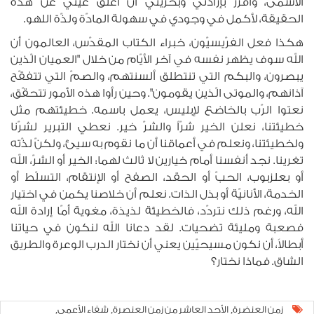
الأسمى، وأقرّر بإرادتي وبحرّيتي أن أغلق عينيّ عن هذه
الحقيقة، لأكمل في وجودي في سهولة المادّة ولذّة اللهو.
هكذا فعل الفرّيسيّون، خبراء الكتاب المقدّس، العالمون أن
الله سوف يظهر نفسه في آخر الأيّام من خلال "العميان الّذين
يبصرون، والبكم التي تنتطلق ألسنتهم، والصمّ التي تتفقّح
آذانهم، والموتى الّذين يقومون". وحين رأوا هذه الأمور تتحقّق،
نعتوا الرّب بالخاضع لإبليس، يعمل باسمه. خطيئتهم مثل
خطيئتنا، نعلن الخير شرّاً والشرّ خير. نعطي التبرير لشرّنا
ولخطيئتنا، ونعلم في أعماقنا أن ما نقوم به سيئ، ولكنّ لذّته
تغرينا. نجد أنفسنا أمام خيارين لا ثالث لهما: الخير أو الشرّ، الله
أو بعلزبوب، الحبّ أو الحقد، الصفح أو الإنتقام، التسلّط أو
الخدمة، الأنانيّة أو بذل الذات. نعلم أن خلاصنا يكمن في اختيار
الله، ورغم ذلك نتردّد، فالخطيئة لذيذة، مغوية أمّا إرادة الله
فصعبة ومليئة تضحيات. لقد دعانا الله لنكون في حياتنا
أبطالاً، أن نكون مسيحيّين يعني أن نختار الدرب الوعرة والطريق
الشاق. فماذا نختار؟
زمن العنضرة
الأحد العاشر من زمن العنصرة
شفاء الأعمى
,
,
,