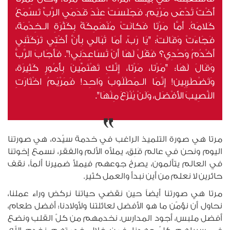
أُخْتٌ تُدْعَى مَرْيَم. فَجَلَسَتْ عِنْدَ قَدَمَي الرَّبِّ تَسْمَعُ
كَلامَهُ. أَمَّا مَرْتَا فَكانَتْ مُنْهَمِكَةً بِكَثْرَةِ الـخِدْمَة،
فَجَاءَتْ وَقَالَتْ: "يَا رَبّ، أَمَا تُبَالي بِأَنَّ أُخْتِي تَرَكَتْنِي
أَخْدُمُ وَحْدِي؟ فَقُلْ لَهَا أَنْ تُسَاعِدَنِي!". فَأَجَابَ الرَّبُّ
وَقَالَ لَهَا: "مَرْتا، مَرْتا، إِنَّكِ تَهْتَمِّينَ بِأُمُورٍ كَثِيرَة،
وَتَضْطَرِبِين! إِنَّمَا الـمَطْلُوبُ وَاحِد! فَمَرْيَمُ اخْتَارَتِ
النَّصِيبَ الأَفْضَل، وَلَنْ يُنْزَعَ مِنْهَا".
مرتا هي صورة التلميذ الراغب في خدمة سيّده، هي صورتنا
اليوم ونحن في عالم قَلِق، يملأه الألم والفقر، نسمع إخوتنا
في العالم يتألمون، يصرخ جوعهم فيملأ ضميرنا ألماً، نقف
حائرين لا نعلم من أين نبدأ والعمل كثير.
مرتا هي صورتنا أيضاً حين نقضي حياتنا نركض وراء عملنا،
نحاول أن نؤمّن ما هو الأفضل لعائلتنا ولأولادنا: أفضل طعام،
أفضل ملبس، أجود المدارس. نخدمهم من كلّ القلب ونضع