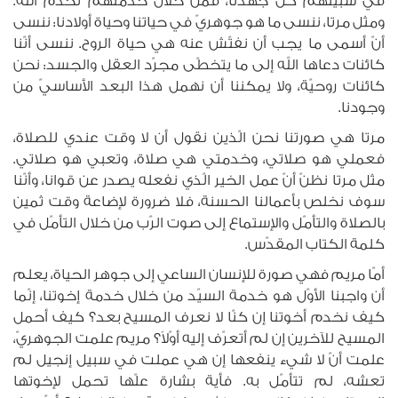
في سبيلهم كلّ جهدنا، فمن خلال خدمتهم نخدم الله.
ومثل مرتا، ننسى ما هو جوهريّ في حياتنا وحياة أولادنا: ننسى
أنّ أسمى ما يجب أن نفتّش عنه هي حياة الروح. ننسى أنّنا
كائنات دعاها الله إلى ما يتخطّى مجرّد العقل والجسد: نحن
كائنات روحيّة، ولا يمكننا أن نهمل هذا البعد الأساسيّ من
وجودنا.
مرتا هي صورتنا نحن الّذين نقول أن لا وقت عندي للصلاة،
فعملي هو صلاتي، وخدمتي هي صلاة، وتعبي هو صلاتي.
مثل مرتا نظنّ أنّ عمل الخير الّذي نفعله يصدر عن قوانا، وأنّنا
سوف نخلص بأعمالنا الحسنة، فلا ضرورة لإضاعة وقت ثمين
بالصلاة والتأمّل والإستماع إلى صوت الرّب من خلال التأمّل في
كلمة الكتاب المقدّس.
أمّا مريم فهي صورة للإنسان الساعي إلى جوهر الحياة، يعلم
أن واجبنا الأوّل هو خدمة السيّد من خلال خدمة إخوتنا، إنّما
كيف نخدم أخوتنا إن كنّا لا نعرف المسيح بعد؟ كيف أحمل
المسيح للآخرين إن لم أتعرّف إليه أوّلاً؟ مريم علمت الجوهريّ،
علمت أنّ لا شيء ينفعها إن هي عملت في سبيل إنجيل لم
تعشه، لم تتأمّل به. فأية بشارة علّها تحمل لإخوتها