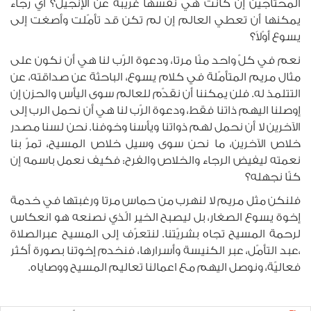
المحتاجين إن كانت هي نفسها غريبة عن الإنجيل؟ أيّ رجاء
يمكنها أن تعطي العالم إن لم تكن قد تأمّلت وأصغت إلى
يسوع أوّلاً؟
نعم في كلّ واحد منّا مرتا، ودعوة الرّب لنا هي أن نكون على
مثال مريم المتأمّلة في كلام يسوع، الباحثة عن صداقته، عن
التتلمذ له. فلن يمكننا أن نقدّم للعالم سوى اليأس والحزن إن
إوصلنا اليهم ذاتنا فقط، ودعوة الرّب لنا هي أن نحمل الرب إلى
الآخرين لا أن نحمل لهم ذواتنا ويأسنا وخوفنا. نحن لسنا مصدر
خلاص الآخرين، ما نحن سوى وسيل خلاص المسيح، تمرّ بنا
نعمته ليفيض الرجاء والخلاص والفرح: فكيف نعمل باسمه إن
كنّا نجهله؟
فلنكن مثل مريم لا لنهرب من حماس مرتا ورغبتها في خدمة
إخوة يسوع الصغار، بل ليصبح الخير الّذي نصنعه هو انعكاس
لرحمة المسيح تجاه بشريّتنا. لنتعرّف إلى المسيح عبرالصلاة
،عبد التأمّل، عبر الكنيسة وأسرارها، فنخدم إخوتنا بصورة أكثر
فعاليّة، ونوصل اليهم مع اعمالنا تعاليم المسيح ووصاياه.