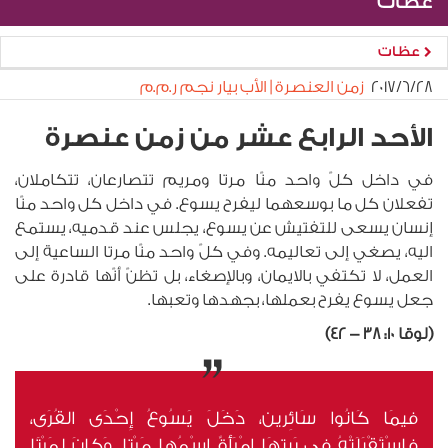
عظات
عظات
٢٨‏/٦‏/٢٠١٧
زمن العنصرة | الأب بيار نجم ر.م.م
الأحد الرابع عشر من زمن عنصرة
في داخل كلّ واحد منّا مرتا ومريم تتصارعان، تتكاملان،
تفعلان كل ما بوسعهما ليفرح يسوع. في داخل كل واحد منّا
إنسان يسعى للتفتيش عن يسوع، يجلس عند قدميه، يستمع
اليه، يصغي إلى تعاليمه. وفي كلّ واحد منّا مرتا الساعية إلى
العمل، لا تكتفي بالايمان، وبالإصغاء، بل تظنّ أنّها قادرة على
جعل يسوع يفرح بعملها، بجهدها وتعبها.
(لوقا 10: 38 - 42)
فيمَا كَانُوا سَائِرين، دَخَلَ يَسُوعُ إِحْدَى القُرَى،
فاسْتَقْبَلَتْهُ في بَيتِهَا امْرَأَةٌ اسْمُها مَرْتا. وَكانَ لِمَرْتَا