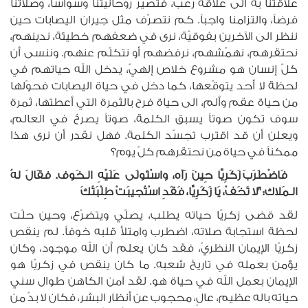
علاقتنا به الى علاقة رعب، فتصير روحانيّتنا وسواساً، وصلاتنا
فرضاً، والتزامنا واجباً. كم نتصرّف مثل جيران اليصابات حين
ننظر الى الآخرين بفوقيّة، نرى في ضعفهم خطيئة، ندينهم،
نحتقرهم، نهمّشهم، نرفضهم أو نتكلّم عنهم. وننسى أن
كلّ إنسان هو مشروع خلاص إلهيّ، يدخل الله حياتهم في
لحظة لا أحد يتوقّعها، كما دخل في حياة اليصابات فحوّلها
من حياة عقم وألم، الى حياة فرح بالثمرة التي أعطتها، ثمرة
سوف تكون صوتاً يسبق الكلمة، صوتاً يصرخ في العالم،
ويعلن أن قد اقترب تجسّد الكلمة. فهل نقدر أن نرى هذا
ممكناً في حياة من نحتقرهم كلّ يوم؟
فَاضْطَرَبَ زَكَرِيَّا حِينَ رَآه، واسْتَولَى عَلَيْهِ الـخَوف. فقَالَ لهُ
الـمَلاك: "لا تَخَفْ، يَا زَكَرِيَّا، فَقَدِ اسْتُجيبَتْ طِلْبَتُكَ
لقد قضى زكريّا حياته يطلب، يصلّي ويتضرّع، وحين حلّت
لحظة استجابة صلاته، اضطرب وامتلأ قلبه خوفاً. لم ينقص
زكريّا الإيمان النظريّ، فقد كان يعلم أن الله موجود، وكان
يؤمن بعمله في تاريخ شعبه. ما كان ينقص في زكريّا هو
الإيمان بعمل الله في حياة هو. لقد آمن الكاهن طوال سني
حياته باله عظيم، عالٍ، محجوب عن أنظار البشر، فكان لا بدّ من