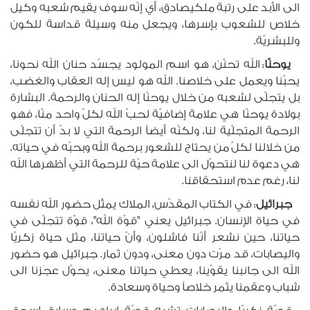
الى الأبد على رتبة ملكيصادق، أي إنّه سوف يقيم شعبه وكيل
خلاص للشعوب بإسرها، ويجعل منه وسيلة قداسة للكون
وللبشريّة.
يوحنّا
: الله تحنّن، هو اسم المولود يجسّد حنان الله نحونا،
يحبّنا ويعمل على خلاصنا. الله هو ليس إله العقاب والغضب،
بل يتجلّى لشعبه من خلال يوحنّا إله الحنان والرحمة. البشارة
بولادة يوحنّا هي علامة إضافيّة لحبّ الله لكلّ واحد منّا، فهو
الرحمة المتجلّية لنا، ولكنّه أيضاً الرحمة التي لا بدّ أن تتجلّى
من خلالنا لكلّ من يحتاج للشعور برحمة الله وبحبّه في حياته.
هي دعوة لنا لنتحوّل الى علامة حيّة للرحمة التي أظهرها الله
لنا، رغم عدم استحقاقنا.
جبرائيل
: في الكتاب المقدّس، الملاك يمثّل حضور الله نفسه
في حياة الإنسان. جبرائيل يعني "قوّة الله"، قوّة تتجلّى في
حياتنا، حين نشعر أنّنا فاشلون، وأنّ حياتنا، مثل حياة زكريّا
واليصابات، قد مرّت دون معنى، ودون ثمار. جبرائيل هو حضور
الله الى جانبنا يقوّينا، يعطي حياتنا معنى، يحوّل عجَزنا الى
شباب وعقمنا يثمر خلاصاً وحياة وسعادة.