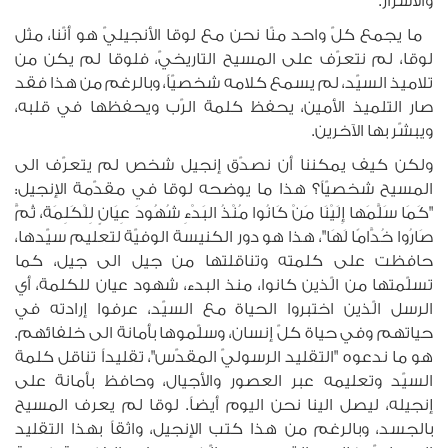
والأسرار.
ما يجمع كلّ واحد منّا نحن مع لوقا الأنجيليّ هو أنّنا، مثل
لوقا، لم نتعرّف على المسيح التاريخيّ، فلوقا لم يكن من
تلاميذ السيّد، لم يسمع كلامه شخصيّاً، وبالرغم من هذا فقد
صار التلميذ الأمين، يحفظ كلمة الرّب ويحفظها في قلبه،
ويبشّر بها الآخرين.
ولكن كيف يمكننا أن نصدّق إنجيل شخص لم يتعرّف الى
المسيح شخصيّاً؟ هذا ما يوضحه لوقا في مقدّمة الإنجيل:
"كَمَا سَلَّمَها إِلَيْنَا مَنْ كَانُوا مُنْذُ البَدْءِ شُهُودَ عِيَانٍ لِلْكَلِمَة، ثُمَّ
صَارُوا خُدَّامًا لَهَا"، هذا هو دور الكنيسة الوفيّة لتعليم سيّدها،
حافظت على كلمته وتناقلتها من جيل الى جيل، كما
تسلّمتها من الّذين كانوا، منذ البدء، شهود عيان للكلمة، أي
الرسل الّذين اختبروا الحياة مع السيّد، عرفوا إرادته في
حياتهم وفي حياة كلّ إنسان، وسلّموها بأمانة الى خلفائهم.
هو ما ندعوه "التقليد الرسوليّ المقدّس"، تقليداً تناقل كلمة
السيّد وتعليمه عبر العصور والأجيال، وحافظ بأمانة على
إنجيله، ليصل الينا نحن اليوم أيضاً. لوقا لم يعرف المسيح
بالجسد، وبالرغم من هذا كتب الإنجيل، واثقاً بهذا التقليد