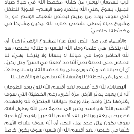
الرّب لسمعان ليعلن من خلاله مخطّط الله في حياة صيّاد
الجليل، يسوع يعني الله يخلّص، وهو الإسم- الهويّة للطفل
الّذي سوف يولد من مريم ليخلّص شعبه... الإسم هو إذاً
مشروع حياة يُعطى لشخص اختاره الله ليكون مشاركاً في
مخطّطه الخلاصيّ.
والأسماء في هذا النّص تعبّر عن المشروع الإلهيّ: زكريّا، أي
الله يتذكّر، هي علامة وفاء الله لشعبه واعتنائه بخلاصه، هو
الله الحاضر دوماً في حياتنا، لا ينسانا ولا يتركنا، يهيّء لنا
الخلاص حتى لحظة نظنّ أنّنا قد "طعنّا في السنّ" مثل زكريّا،
أي أن حياتنا قد مرّت دون معنى ولا هدف. الله لا ينسانا مطلقاً،
يل يعمل في لحظة لا نتوقّعها، لأنّه يعلم ما هو الأفضل لنا.
أليصابات
: الله قد أقسم. لقد أقسم الله لنوح بعد الطوفان
أنّه لن يعود يدمّر الأرض مرّة أخرى، رغم الخطيئة التي سوف
يقترفها كلّ واحد منّا، ورغم خياناتنا المتكرّرة لله ولعهده.
"أقسم الله" هو اسم يشير الى عظمة صبر الله وطول أناته،
فهو يصبر، يغفر وينتظر. لقد أقسم الله عبر إبراهيم أن شعبه
سوف يكون مثل عدد رمل البحر، أي أنّه سوف يشرك الأمم
كلّها في خلاصه. لقد أقسم الله أن شعبه سوف يكون كاهناً