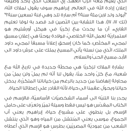
الّذي يقيم معه الرّب العهد، إي الشعب الذّي يأخذ وظيفة
إعلان إرادة الله في العالم. إبراهيم سوف يقول لملاك الله:
"أيولد ولد لابن مئة سنة؟ أم سارة تلد وهي ابنة تسعين سنة؟"
(تك ١٧، ١٧). هذا التشابه بين النّصين قد قصد به لوقا تعليم
القاريء أن ما يحدث مع زكريّا في هيكل أورشليم هو
استمراريّة لعمل الله الخلاصيّ، فولادة يوحنّا هي إعلان مسبق
لمجيء المخلّص، كما كان إسحق إعلاناً مسبقاً لمجيء داود
الملك، الّذي من نسله يأتي المسيح يملك على عرش داود الى
الأبد، مسيح الحبّ والسلام.
بشارة الملاك لزكريّا هي محطّة جديدة في تاريخ الله مع
شعبه، مع كلّ واحد منّا، يقول لنا أنّه لم يملّ ولن يملّ من
محاولة إنهاضنا من جديد بالرغم من خياناتنا المتكرّرة. يدخل
حياتنا ويحوّل عقمنا الى حياة، لأنّه القادر علي إعطائنا الحياة.
يجدر بنا التنبّه الى أسماء الشخصيّات الأساسيّة، فالإسم في
الكتاب المقدّس هو ليس فقط وسيلة تميّز وتعرّف على حامل
الإسم، بل ينطوي على مشروع حياة: إبراهيم يعني أب
الجموع، موسى يعني المُنتشَل من المياه وهو الّذي ينتشل
الشعب من عبوديّة المصريّين، بطرس هو الإسم الّذي أعطاه