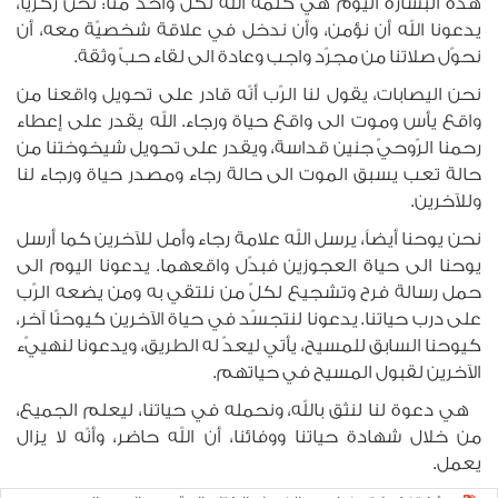
هذه البشارة اليوم هي كلمة الله لكلّ واحد منّا: نحن زكريّا،
يدعونا الله أن نؤمن، وأن ندخل في علاقة شخصيّة معه، أن
نحوّل صلاتنا من مجرّد واجب وعادة الى لقاء حبّ وثقة.
نحن اليصابات، يقول لنا الرّب أنّه قادر على تحويل واقعنا من
واقع يأس وموت الى واقع حياة ورجاء. الله يقدر على إعطاء
رحمنا الرّوحيّ جنين قداسة، ويقدر على تحويل شيخوختنا من
حالة تعب يسبق الموت الى حالة رجاء ومصدر حياة ورجاء لنا
وللآخرين.
نحن يوحنا أيضاً، يرسل الله علامة رجاء وأمل للآخرين كما أرسل
يوحنا الى حياة العجوزين فبدّل واقعهما. يدعونا اليوم الى
حمل رسالة فرح وتشجيع لكلّ من نلتقي به ومن يضعه الرّب
على درب حياتنا. يدعونا لنتجسّد في حياة الآخرين كيوحنّا آخر،
كيوحنا السابق للمسيح، يأتي ليعدّ له الطريق، ويدعونا لنهييّء
الآخرين لقبول المسيح في حياتهم.
هي دعوة لنا لنثق بالله، ونحمله في حياتنا، ليعلم الجميع،
من خلال شهادة حياتنا ووفائنا، أن الله حاضر، وأنّه لا يزال
يعمل.