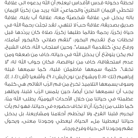
لحظة دخوله قدس الأقداس ليعلم أن الله يدعوه الى علاقة
تتخطّي الإيمان النظريّ والجماعيّ، الله يريد من زكريّا الإيمان
باله يدخل في علاقة شخصيّة معه، علاقة أب بابنه، علاقة
صديق بصديقه، علاقة حبّ لا تنتهي. لقد تجلّت رحمة الله في
حياة زكريّا، رحمة طالما طلبها زكريّا، صلاة كان يردّدها قبل
لحظات مع تقديم البخور: "لتقم صلاتي كالبخور أمامك،
ورفع يديّ كتقدمة المساء". وحين استجاب الله، خاف الشيخ،
لم يكن يتوقّع أن يدخل الله في حياته، خاف من ضعفه ومن
عدم استحقاقه، خاف من نواقصه، فكان جواب الله له: "لا
تخف". كلمة سمعها فاطمئن قلبه، كما سمعها قبله
إبراهيم (تك ١٥، ١) ويشوع بن نون (يش ١، ٩)، وأشعيا (أش ٤١، ١. ٤)،
وسوف يسمعها التلاميذ تخرج من فم الرّب القائم. هي كلمة
يجب أن نسمعها نحن أيضاً، حين يلمس الرّب قلبنا، ويظهر
عظمته في حياتنا من خلال الأحداث اليوميّة. يطلب الله منّا،
كما طلب من زكريّا، أن لا نخاف حضوره في حياتنا، فهو لم يأت
ليحرم قلبنا الفرح، ولا ليحّطم أحلامنا ومشاريعنا، بل يدخل
حياتنا ليعطينا ملء الحياة، ليعطي وجودنا معنى، ويحوّل
عقم وجودنا الى حياة وفرح ورجاء.