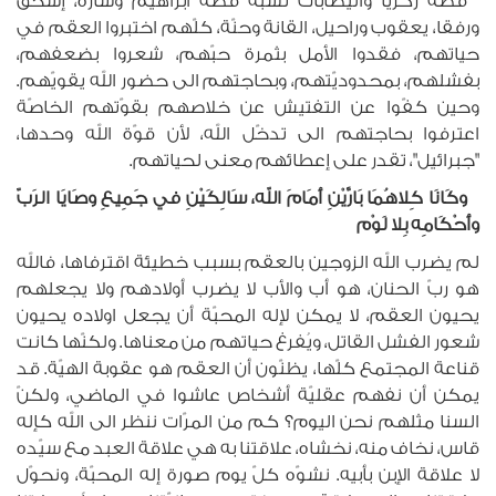
قصّة زكريّا واليصابات تشبه قصّة ابراهيم وسارة، إسحق
ورفقا، يعقوب وراحيل، القانة وحنّة، كلّهم اختبروا العقم في
حياتهم، فقدوا الأمل بثمرة حبّهم، شعروا بضعفهم،
بفشلهم، بمحدوديّتهم، وبحاجتهم الى حضور الله يقويّهم.
وحين كفّوا عن التفتيش عن خلاصهم بقوّتهم الخاصّة
اعترفوا بحاجتهم الى تدخّل الله، لأن قوّة الله وحدها،
"جبرائيل"، تقدر على إعطائهم معنى لحياتهم.
وكَانَا كِلاهُمَا بَارَّيْنِ أَمَامَ الله، سَالِكَيْنِ في جَمِيعِ وصَايَا الرَبّ
وأَحْكَامِه بِلا لَوْم
لم يضرب الله الزوجين بالعقم بسبب خطيئة اقترفاها، فالله
هو ربّ الحنان، هو أب والأب لا يضرب أولادهم ولا يجعلهم
يحيون العقم، لا يمكن لإله المحبّة أن يجعل اولاده يحيون
شعور الفشل القاتل، ويُفرغ حياتهم من معناها. ولكنّها كانت
قناعة المجتمع كلّها، يظنّون أن العقم هو عقوبة الهيّة. قد
يمكن أن نفهم عقليّة أشخاص عاشوا في الماضي، ولكنّ
السنا مثلهم نحن اليوم؟ كم من المرّات ننظر الى الله كإله
قاس، نخاف منه، نخشاه، علاقتنا به هي علاقة العبد مع سيّده
لا علاقة الإبن بأبيه. نشوّه كلّ يوم صورة إله المحبّة، ونحوّل