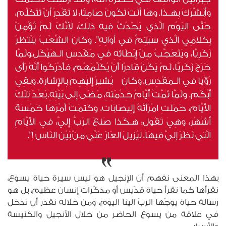
وأُبَشِّرَكَ بِهـذَا. وهَا أَنْتَ تَكُونُ صَامِتًا، لا تَقْدِرُ أَنْ تَتَكَلَّم،
حَتَّى اليَوْمِ الَّذي يَحْدُثُ فِيهِ ذلِكَ، لأَنَّكَ لَمْ تُؤْمِنْ
بِكَلامِي الَّذي سَيَتِمُّ في أَوَانِهِ". وكَانَ الشَّعْبُ يَنْتَظرُ
زَكَرِيَّا، ويَتَعَجَّبُ مِنْ إِبْطَائِهِ في مَقْدِسِ الـهَيْكَل.ولَمَّا
خَرَجَ زَكَريَّا، لَمْ يَكُنْ قَادِرًا أَنْ يُكَلِّمَهُم، فأَدْرَكُوا أَنَّهُ رَأَى
رُؤْيَا في الـمَقْدِس، وكَانَ يُشيرُ إِلَيْهِم بِالإِشَارَة، وبَقِيَ
أَبْكَم. ولَمَّا تَمَّتْ أَيَّامُ خِدْمَتِهِ، مَضَى إِلى بَيْتِهِ. بَعْدَ تِلْكَ
الأَيَّام، حَمَلَتِ امْرَأَتُهُ إِلِيصَابَات، وكَتمَتْ أَمْرَهَا خَمْسَةَ
أَشْهُر، وهِيَ تَقُول: هـكَذا صَنعَ الرَبُّ إِليَّ، في الأَيَّامِ
الَّتي نَظَرَ إِليَّ فِيهَا، لِيُزيلَ العَارَ عَنِّي مِنْ بَيْنِ النَاس !".
بهذا المعنى نفهم أن الإنجيل هو ليس سيرة حياة يسوع،
نقرأها كما نقرأ حياة قدّيس أو مذكّرات إنسان عظيم، بل هو
رسالة حياة يوجّها الربّ الينا اليوم، ومن خلاله نقدر أن ندخل
في علاقة من يسوع الحاضر من خلال الأنجيل والكنيسة