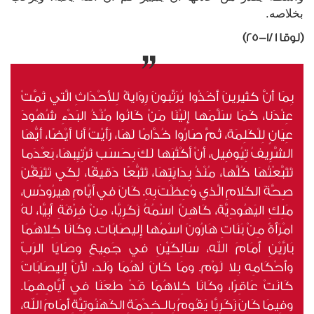
بخلاصه.
(لوقا 1 /1-25)
بِمَا أَنَّ كثيرينَ أَخَذُوا يُرَتِّبونَ رِوَايةً لِلأَحْدَاثِ الَّتي تَمَّتْ
عِنْدَنا، كَمَا سَلَّمَها إِلَيْنَا مَنْ كَانُوا مُنْذُ البَدْءِ شُهُودَ
عِيَانٍ لِلْكَلِمَة، ثُمَّ صَارُوا خُدَّامًا لَهَا، رَأَيْتُ أَنا أَيْضًا، أَيُّهَا
الشَّرِيفُ تِيُوفِيل، أَنْ أَكْتُبَها لَكَ بِحَسَبِ تَرْتِيِبهَا، بَعْدَما
تَتَبَّعْتُهَا كُلَّها، مُنْذُ بِدَايَتِهَا، تَتَبُّعًا دَقيقًا، لِكَي تَتَيَقَّنَ
صِحَّةَ الكَلامِ الَّذي وُعِظْتَ بِهِ. كَانَ في أَيَّامِ هِيرُودُس،
مَلِكِ اليَهُودِيَّة، كَاهِنٌ اسْمُهُ زَكَرِيَّا، مِنْ فِرْقَةِ أَبِيَّا، لهُ
امْرَأَةٌ مِنْ بَنَاتِ هَارُونَ اسْمُها إِليصَابَات. وكَانَا كِلاهُمَا
بَارَّيْنِ أَمَامَ الله، سَالِكَيْنِ في جَمِيعِ وصَايَا الرَبّ
وأَحْكَامِه بِلا لَوْم. ومَا كَانَ لَهُمَا وَلَد، لأَنَّ إِليصَابَاتَ
كَانَتْ عَاقِرًا، وكَانَا كِلاهُمَا قَدْ طَعَنَا في أَيَّامِهِمَا.
وفِيمَا كَانَ زَكَرِيَّا يَقُومُ بِالـخِدْمَةِ الكَهَنُوتِيَّةِ أَمَامَ الله،