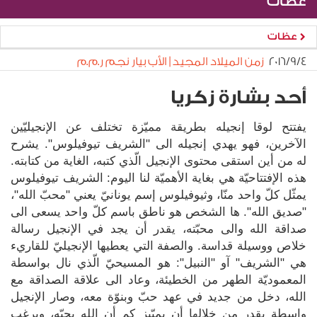
عظات
عظات
٤‏/٩‏/٢٠١٦
زمن الميلاد المجيد | الأب بيار نجم ر.م.م
أحد بشارة زكريا
يفتتح لوقا إنجيله بطريقة مميّزة تختلف عن الإنجيليّين
الآخرين، فهو يهدي إنجيله الى "الشريف تيوفيلوس". يشرح
له من أين استقى محتوى الإنجيل الّذي كتبه، الغاية من كتابته.
هذه الإفتتاحيّة هي بغاية الأهميّة لنا اليوم: الشريف تيوفيلوس
يمثّل كلّ واحد منّا، وثيوفيلوس إسم يونانيّ يعني "محبّ الله"،
"صديق الله". ها الشخص هو ناطق باسم كلّ واحد يسعى الى
صداقة الله والى محبّته، يقدر أن يجد في الإنجيل رسالة
خلاص ووسيلة قداسة. والصفة التي يعطيها الإنجيليّ للقاريء
هي "الشريف" آو "النبيل": هو المسيحيّ الّذي نال بواسطة
المعموديّة الطهر من الخطيئة، وعاد الى علاقة الصداقة مع
الله، دخل من جديد في عهد حبّ وبنوّة معه، وصار الإنجيل
واسطة يقدر من خلالها أن يميّيز كم أن الله يحبّه، ويرغب