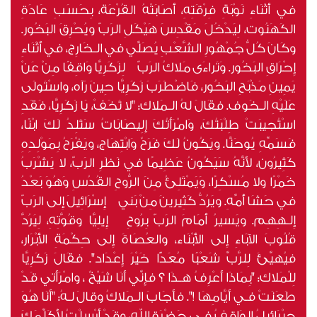
في أَثْنَاءِ نَوْبَةِ فِرْقَتِهِ، أَصَابَتْهُ القُرْعَة، بِحَسَبِ عَادَةِ
الكَهَنُوت، لِيَدْخُلَ مَقْدِسَ هَيْكَلِ الرَبّ ويُحْرِقَ البَخُور.
وكَانَ كُلُّ جُمْهُورِ الشَّعْبِ يُصَلِّي في الـخَارِج، في أَثْنَاءِ
إِحْرَاقِ البَخُور. وَتَراءَى مَلاكُ الرَبّ لِزَكَرِيَّا وَاقِفًا مِنْ عَنْ
يَمِينِ مَذْبَحِ البَخُور، فَاضْطَرَبَ زَكَرِيَّا حِينَ رَآه، واسْتَولَى
عَلَيْهِ الـخَوف. فقَالَ لهُ الـمَلاك: "لا تَخَفْ، يَا زَكَرِيَّا، فَقَدِ
اسْتُجيبَتْ طِلْبَتُكَ، وَامْرَأَتُكَ إِلِيصَابَاتُ سَتَلِدُ لَكَ ابْنًا،
فَسَمِّهِ يُوحَنَّا. ويَكُونُ لَكَ فَرَحٌ وَابْتِهَاج، ويَفْرَحُ بِمَوْلِدِهِ
كَثِيرُون، لأَنَّهُ سَيَكُونُ عَظِيمًا في نَظَرِ الرَبّ، لا يَشْرَبُ
خَمْرًا ولا مُسْكِرًا، وَيَمْتَلِئُ مِنَ الرُّوحِ القُدُسِ وَهُوَ بَعْدُ
في حَشَا أُمِّهِ. ويَرُدُّ كَثِيرينَ مِنْ بَني إِسْرَائِيلَ إِلى الرَبّ
إِلـهِهِم. ويَسيرُ أَمَامَ الرَبّ بِرُوحِ إِيلِيَّا وقُوَّتِهِ، لِيَرُدَّ
قُلُوبَ الآبَاءِ إِلى الأَبْنَاء، والعُصَاةَ إِلى حِكْمَةِ الأَبْرَار،
فيُهيِّئَ لِلرَّبِّ شَعْبًا مُعَدًّا خَيْرَ إِعْدَاد". فقَالَ زَكَرِيَّا
لِلْمَلاك: "بِمَاذَا أَعْرِفُ هـذَا ؟ فإِنِّي أَنَا شَيْخٌ ، وامْرَأَتي قَدْ
طَعَنَتْ فـي أَيَّامِهَا !". فأَجَابَ الـمَلاكُ وقالَ لـهُ: "أَنَا هُوَ
جِبْرَائِيلُ الوَاقِفُ فـي حَضْرَةِ الله، وقَدْ أُرْسِلْتُ لأُكَلِّمَكَ