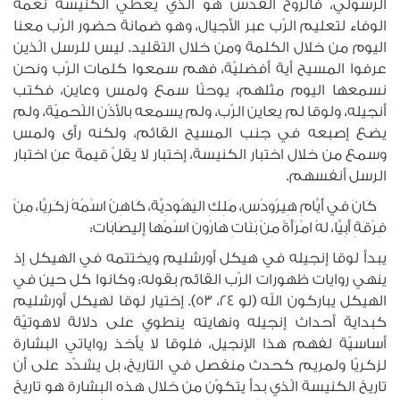
الرسوليّ، فالروح القدس هو الّذي يعطي الكنيسة نعمة
الوفاء لتعليم الرّب عبر الأجيال، وهو ضمانة حضور الرّب معنا
اليوم من خلال الكلمة ومن خلال التقليد. ليس للرسل الّذين
عرفوا المسيح أية أفضليّة، فهم سمعوا كلمات الرّب ونحن
نسمعها اليوم مثلهم، يوحنّا سمع ولمس وعاين، فكتب
أنجيله، ولوقا لم يعاين الرّب، ولم يسمعه بالأذُن اللّحميّة، ولم
يضع إصبعه في جنب المسيح القائم، ولكنه رأى ولمس
وسمع من خلال اختبار الكنيسة، إختبار لا يقلّ قيمة عن اختبار
الرسل أنفسهم.
كَانَ في أَيَّامِ هِيرُودُس، مَلِكِ اليَهُودِيَّة، كَاهِنٌ اسْمُهُ زَكَرِيَّا، مِنْ
فِرْقَةِ أَبِيَّا، لهُ امْرَأَةٌ مِنْ بَنَاتِ هَارُونَ اسْمُها إِليصَابَات:
يبدأ لوقا إنجيله في هيكل أورشليم ويختتمه في الهيكل إذ
ينهي روايات ظهورات الرّب القائم بقوله: وكانوا كل حين في
الهيكل يباركون الله (لو ٢٤، ٥٣). إختيار لوقا لهيكل أورشليم
كبداية أحداث إنجيله ونهايته ينطوي على دلالة لاهوتيّة
أساسيّة لفهم هذا الإنجيل، فلوقا لا يأخذ رواياتي البشارة
لزكريّا ولمريم كحدث منفصل في التاريخ، بل يشدّد على أن
تاريخ الكنيسة الّذي بدأ يتكوّن من خلال هذه البشارة هو تاريخ