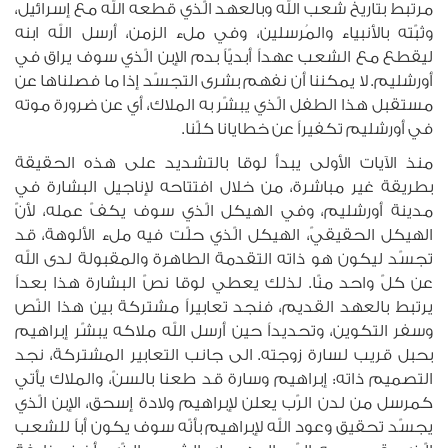
مرتبط بتاريخ شعب الله وبالعهد الّذي قطعه الله مع إسرائيل،
وثبّته بالأنبياء والمُرسلين، وفي ملء الزمن، أرسل الله ابنه
ليقطع مع الشعب عهداً أبديّاً بدم الإبن الّذي سوف يراق في
أورشليم. لا يمكننا أن نفهم بشرى التجسّد إذا ما فصلناها عن
مستقبل هذا الطفل الّذي يبشّر به الملاك، أي عن ضرورة موته
في أورشليم تكفيراً عن خطايانا كلّنا.
منذ الآيات الأولى يبدأ لوقا بالتشديد على هذه الحقيقة
بطريقة غير مباشرة، من خلال افتتاحه لإناجيل البشارة في
مدينة أورشليم، وفي الهيكل الّذي سوف يكفّ عمله، لأنّ
الهيكل الحقيقيّ، الهيكل الّذي حلّت فيه ملء الألوهة، قد
تجسّد ليكون هو ذاته التقدمة الطاهرة والمقبولة لدى الله
عن كلّ واحد منّا. لذلك يعطي لوقا نصّ البشارة هذا بعداً
يرتبط بالعهد القديم، فنجد تعابيراً مشتركة بين هذا النّص
وسفر التكوين، وتحديداً حين أرسل الله ملاكه يبشّر إبراهيم
بحبل قريب لسارة زوجته. الى جانب التعابير المشتركة، نجد
التصميم ذاته: إبراهيم وسارة قد طعنا بالسنّ، والملاك يأتي
كمرسل من لدن الرّب يعلن لإبراهيم ولادة إسحق، الإبن الّذي
يجسّد تحقيق وعود الله لإبراهيم بأنّه سوف يكون أباً للشعب