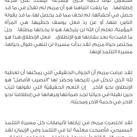
استعمل لوقا كلمة أخرى "مسرعة" ليشدّد على سرعة
إنطلاقها. ما يلفت انتباهنا هو أن مريم لم تفكّر في ما قد
حصل في أحشائها، لم تخف مما قد يحصل لها، ما قد يقوله
الناس عنها، أو عن ردّ فعل يوسف خطّيبها. هي المرأة
المؤمنة، تعلم أن الله لن يتركها، هو لا يخذلها مطلقاً. جلّ
ما قامت به بعد بشارتها هو الإنطلاق. فعل الإنطلاق هذا هو
مختصر حياة مريم، لقد بدأت مسيرة لن تنتهي طوال حياتها،
مسيرة التتلمذ لإبنها.
لقد عرفت مريم أن الجواب الحقيقيّ التي يمكنها أن تعطيه
لله الّذي تدخّل في تاريخها وحضّر لها "النصيب الأفضل" هو
الإنطلاق نحو الآخر. إن النَعَم الحقيقيّة التي نقولها للرّب
حين نقبله في حياتنا تجد ضمانتها وبرهانها في إنطلاقنا نحو
الآخر، في خدمة الآخر ومحبّته.
لقد اختصرت مريم في زيارتها لأليصابات كلّ مسيرة التتلمذ
المسيحيّ، فأصبحت معلّمة لنا في التتلمذ وفي الإيمان: لقد