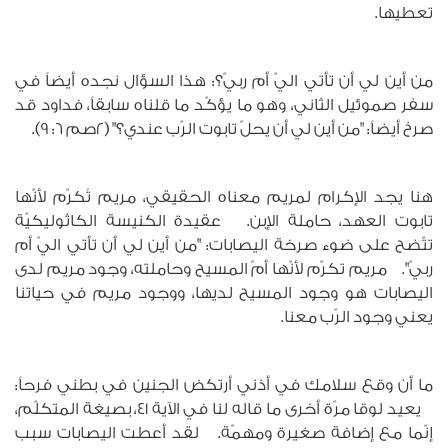
تعطيها.
من أين لي أن تأتي اليّ أم ربيّ؟: هذا السؤال نجده أيضاً في
سفر صموئيل الثاني، وهو ما يؤكّد ما قلناه سابقاً، فداود قد
صرخ أيضاً: "من أين لي أن يحلّ تابوت الرّب عندي؟" (2صم 6: 9).
هنا يجد الإكرام لمريم معناه الحقيقي، مريم تُكرّم لأنّها
تابوت العهد، حاملة الإبن. عقيدة الكنيسة الكاثوليكيّة
تتّضح على ضوء صرخة اليصابات: "من أين لي أن تأتي اليّ أم
ربيّ". مريم تكرّم لأنّها أمّ المسيح وحاملته، وجود مريم لدى
اليصابات هو وجود المسيح لديها، ووجود مريم في حياتنا
يعني وجود الرّب معنا.
ما أن وقع سلامك في أذني أرتكض الجنين في بطني فرحاً:
يعيد لوقا مرّة أخرى ما قاله لنا في الآية 41، بصيغة المتكلّم،
إنّما مع إضافة صغيرة ومهمّة. لقد أعطت اليصابات سبب