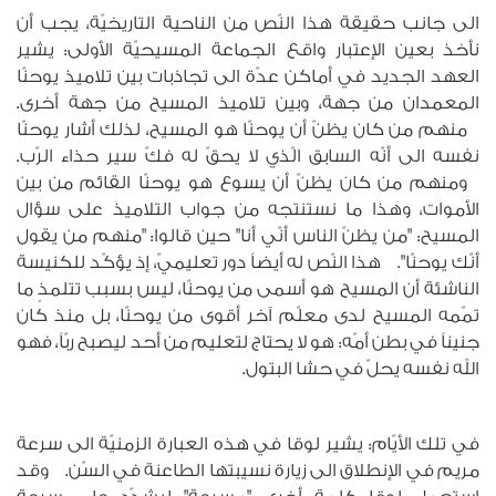
الى جانب حقيقة هذا النّص من الناحية التاريخيّة، يجب أن
نأخذ بعين الإعتبار واقع الجماعة المسيحيّة الأولى: يشير
العهد الجديد في أماكن عدّة الى تجاذبات بين تلاميذ يوحنّا
المعمدان من جهة، وبين تلاميذ المسيح من جهة أخرى.
منهم من كان يظنّ أن يوحنّا هو المسيح، لذلك أشار يوحنّا
نفسه الى أنّه السابق الّذي لا يحقّ له فكّ سير حذاء الرّب.
ومنهم من كان يظنّ أن يسوع هو يوحنّا القائم من بين
الأموات، وهذا ما نستنتجه من جواب التلاميذ على سؤال
المسيح: "من يظنّ الناس أنّي أنا" حين قالوا: "منهم من يقول
أنّك يوحنّا". هذا النّص له أيضاً دور تعليميّ، إذ يؤكّد للكنيسة
الناشئة أن المسيح هو أسمى من يوحنّا، ليس بسبب تتلمذٍ ما
تمّمه المسيح لدى معلّم آخر أقوى من يوحنّا، بل منذ كان
جنيناً في بطن أمّه: هو لا يحتاج لتعليم من أحد ليصبح ربّاً، فهو
الله نفسه يحلّ في حشا البتول.
في تلك الأيّام: يشير لوقا في هذه العبارة الزمنيّة الى سرعة
مريم في الإنطلاق الى زيارة نسيبتها الطاعنة في السّن. وقد