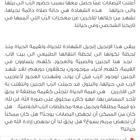
أعلنت اليصابات عمّا حصل معها بسبب حضور الرّب الى بيتها
والى حياتها. هذه الشهادة هي حالة صلاة دائمة نحياها،
نشهد من خلالها للآخرين عن معجزات الرّب التي أتممها في
تاريخنا الشخصيّ وفي حياتنا.
يبقى هذا الإنجيل إنجيل الشهادة للحياة، ولقيمة الحياة منذ
لحظة تكوّنها الى لحظة انتقالها الطبيعي الى بيت الآب.
نجد هنا الجنين والصبيّة والعجوز، كلّهم يتساوون في
القيمة، كلّهم أحياء، موجودون، يحقّقون دورهم: لقد شهد
الجنين لوجود الرّب قبل أن يولد، وشهدت العجوز لأعاجيب
الرّب في حياتها، والبتول قد حملت الرّب الجنين وانتقلت به
الى الآخرين. هي قيمة الحياة تتجلّى كقيمة مطلقة لا يحقّ
لأحد المساس بها، فهو كائن، مخلوق على صورة الله، ابن لله،
ذو قيمة مطلقة ويحمل معه مخطّطات الرّب الخلاصيّة. هل
كان من الممكن أن تجهض اليصابات يوحنّا؟ هل كان ممكناً
أن تجهض مريم يسوع؟ هل يحقّ لنا أن نجهض إرادة الله في
حياتنا؟
أحد زيارة العذراء لإليصابات
اليصابات
مريم
المسيح
شريعة المحبة
,
,
,
,
,