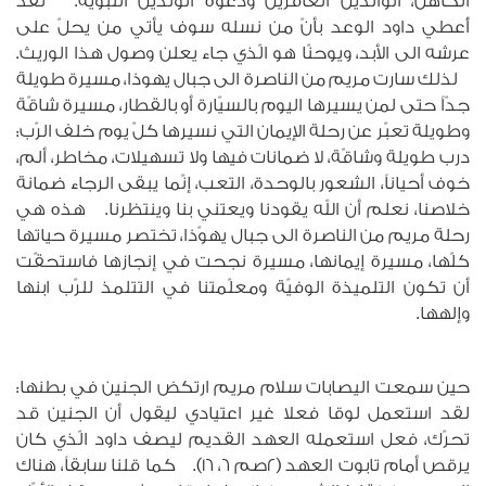
الكاهن، الوالدين العاقرين ودعوة الولدين النبوّية. لقد
أُعطي داود الوعد بأنّ من نسله سوف يأتي من يحلّ على
عرشه الى الأبد، ويوحنّا هو الّذي جاء يعلن وصول هذا الوريث.
لذلك سارت مريم من الناصرة الى جبال يهوذا، مسيرة طويلة
جدّاً حتى لمن يسيرها اليوم بالسيّارة أو بالقطار، مسيرة شاقّة
وطويلة تعبّر عن رحلة الإيمان التي نسيرها كلّ يوم خلف الرّب:
درب طويلة وشاقّة، لا ضمانات فيها ولا تسهيلات، مخاطر، ألم،
خوف أحياناً، الشعور بالوحدة، التعب، إنّما يبقى الرجاء ضمانة
خلاصنا، نعلم أن الله يقودنا ويعتني بنا وينتظرنا. هذه هي
رحلة مريم من الناصرة الى جبال يهوّذا، تختصر مسيرة حياتها
كلّها، مسيرة إيمانها، مسيرة نجحت في إنجازها فاستحقّت
أن تكون التلميذة الوفيّة ومعلّمتنا في التتلمذ للرّب ابنها
وإلهها.
حين سمعت اليصابات سلام مريم ارتكض الجنين في بطنها:
لقد استعمل لوقا فعلا غير اعتيادي ليقول أن الجنين قد
تحرّك، فعل استعمله العهد القديم ليصف داود الّذي كان
يرقص أمام تابوت العهد (2صم 6، 16). كما قلنا سابقاً، هناك