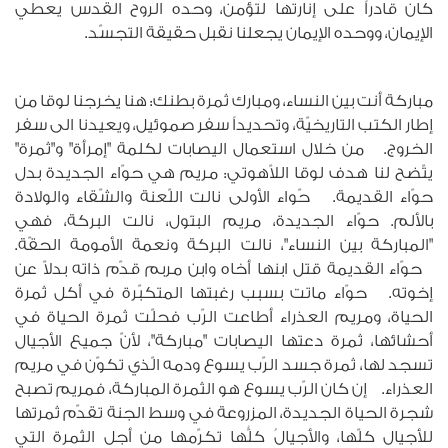
كان قادراً على إنارتها لتؤمن، وحده الروح القدس يعطي
الإيمان، ووحده الإيمان يجعلنا نقبل حقيقة التجسّد.
مباركة أنت بين النساء، ومبارك ثمرة بطنك: هنا يخرجنا لوقا من
إطار الكتب التاريخيّة، وتحديداً سفر صموئيل، ويعيدنا الى سفر
الخروج. من خلال استعمال اليصابات لكلمة "إمرأة" و"ثمرة"
يتّضح لنا هدف لوقا اللاّهوتي: مريم هي حوّاء الجديدة بدل
حوّاء القديمة. حّواء الأولى نالت اللّعنة والشّقاء والولادة
بالألم. حوّاء الجديدة، مريم البتول، نالت البركة، فهي
"المباركة بين النساء"، نالت البركة ونعمة الأمومة الحقّة.
حوّاء القديمة قتل ابنها أخاه وابن مربم قدّم ذاته بدلاّ عن
إخوته. حوّاء ماتت بسبب رغبتها المتكبّرة في أكل ثمرة
الحياة، ومريم العذراء أطاعت الرّب فحلّت ثمرة الحياة في
أحشائها، ثمرة دعتها اليصابات "مباركة"، لأنّ جميع الأجيال
تسجد لها، ثمرة جسد الرّب يسوع ودمه الّذي تكوّن في مريم
العذراء. إن كان الرّب يسوع هو الثمرة المباركة، فمريم تصبح
شجرة الحياة الجديدة، المزروعة في وسط الجنة تقدّم ثمرتها
للأجيال كلّها، والأجيالُ كلُّها تكرّمها من أجل الثمرة التي