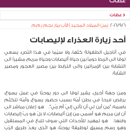
عظات
عظات
٦‏/٩‏/٢٠١٦
زمن الميلاد المجيد | الأب بيار نجم ر.م.م
أحد زيارة العذراء لإليصابات
في أناجيل الطفولة كلّها، ولا سيّما في هذا النّص، يسعي
لوقا الى الربط دوماً بين حياة أليصابات وحياة مريم، مشيراً الى
التشابه بين الإمراتين والى الترابط بين مصير العجور ومصير
الشّابة.
ومن جهة أخرى، يشير لوقا الى دور يوحنّا في عمل يسوع:
يرقص فرحاً في بطن أمّه بسبب حضور يسوع، وأمّه تتكلّم
باسمه: "من أين لي أن تأتي إليّ أم ربّي". هو إعلان مباشر الى
أن ابن مريم هو أسمى من إبن أليصابات، لا بلّ هو ربّ إليصابات
وابنها. هو تمهيد للأحداث التي سوف تتبع في المستقبل
وهو رسم مسبق لوظيفة يوحنّا: هو الّذي يعدّ طريق الرّب