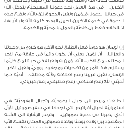
سمعت كلمة الله وأمنت بها، قبلتها في قلبها وحملتها الى
الآخرين. في هذا العمل نجد دعوتنا المسيحيّة: يتدخّل الله
في حياتنا، يدعونا، فنؤمن ونقبل الدعوة، نثق بالله، ونضع هذه
الدعوة في خدمة الآخرين، نحمل اليهم كلمة الله ونبشّر بها،
لا بالكلام فقط، بل خاصّة بالعمل، بالمحبّة وبالخدمة.
إن الإيمان هو دوماً فعل انطلاق نحو الآخر، هو خروج من وحدتنا
وانعزالنا. أن نؤمن يعني أن نكون دائماً في علاقة مع الآخر
المختلف: مع الآخر- الله، نؤمن به ونقبله في حياتنا مع كلّ ما
يستلزم هذا الأمر من تضحيات ومجهود يوميّ، ونقبل الآخر-
الإنسان، نقبل قريبنا رغم اختلافه ولأنّه مختلف. أحبّه كما
أحبّني الله رغم اختلافي، رغم خطيئتي، رغم كبريائي.
انطلقت مريم الى جبال اليهوديّة، و"جبال اليهوديّة" هي
استمراريّة لجبال أفرائيم التي نجدها في سفر صموئيل الأوّل
الّذي يخبرنا عن دعوة صموئيل. وتجدر الإشارة الى الشبه
المقصود بين ولادة يوحنّا وولادة صموئيل: المكان نفسه، الأب