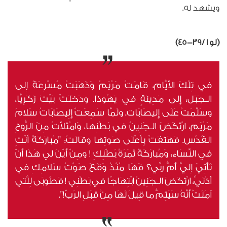
ويشهد له.
(لو 1 /39-45)
في تِلْكَ الأَيَّام، قَامَتْ مَرْيَمُ وَذَهَبَتْ مُسْرِعَةً إِلى
الـجَبَل، إِلى مَدِينَةٍ في يَهُوذَا. ودَخَلَتْ بَيْتَ زَكَرِيَّا،
وسَلَّمَتْ عَلَى إِليصَابَات. ولَمَّا سَمِعَتْ إِلِيصَابَاتُ سَلامَ
مَرْيَم، ارْتَكَضَ الـجَنِينُ في بَطْنِها، وَامْتَلأَتْ مِنَ الرُّوحِ
القُدُس. فَهَتَفَتْ بِأَعْلَى صَوتِها وقَالَتْ: "مُبارَكَةٌ أَنْتِ
في النِّسَاء، وَمُبارَكَةٌ ثَمَرَةُ بَطْنِكِ ! ومِنْ أَيْنَ لي هَذَا أَنْ
تَأْتِيَ إِليَّ أُمُّ ربِّي؟ فَهَا مُنْذُ وَقَعَ صَوْتُ سَلامِكِ في
أُذُنَيَّ، ارْتَكَضَ الـجَنِينُ ابْتِهَاجًا في بَطْنِي ! فَطُوبَى لِلَّتي
آمَنَتْ أَنَّهُ سَيَتِمُّ ما قِيلَ لَهَا مِنْ قِبَلِ الرَبّ!".