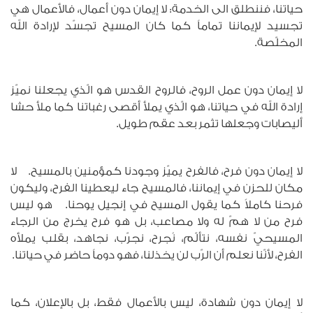
حياتنا، فننطلق الى الخدمة: لا إيمان دون أعمال، فالأعمال هي
تجسيد لإيماننا تماماً كما كان المسيح تجسّد لإرادة الله
المخلّصة.
لا إيمان دون عمل الروح، فالروح القدس هو الّذي يجعلنا نميّز
إرادة الله في حياتنا، هو الّذي يملأ أقصى رغباتنا كما ملأ حشا
أليصابات وجعلها تثمر بعد عقم طويل.
لا إيمان دون فرح، فالفرح يميّز وجودنا كمؤمنين بالمسيح. لا
مكان للحزن في إيماننا، فالمسيح جاء ليعطينا الفرح، وليكون
فرحنا كاملاً كما يقول المسيح في إنجيل يوحنا. هو ليس
فرح من لا همّ له ولا مصاعب، بل هو فرح يخرج من الرجاء
المسيحيّ نفسه، نتألّم، نُجرح، نجرّب، نجاهد، بقلب يملأه
الفرح، لأنّنا نعلم أن الرّب لن يخذلنا، فهو دوماً حاضر في حياتنا.
لا إيمان دون شهادة، ليس بالأعمال فقط، بل بالإعلان، كما