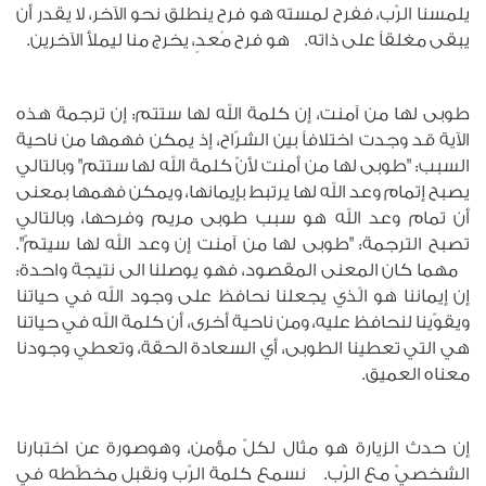
يلمسنا الرّب، ففرح لمسته هو فرح ينطلق نحو الآخر، لا يقدر أن
يبقى مغلقاً على ذاته. هو فرح مُعدٍ، يخرج منا ليملأ الآخرين.
طوبى لها من آمنت، إن كلمة الله لها ستتم: إن ترجمة هذه
الآية قد وجدت اختلافاً بين الشرّاح، إذ يمكن فهمها من ناحية
السبب: "طوبى لها من أمنت لأنّ كلمة الله لها ستتم" وبالتالي
يصبح إتمام وعد الله لها يرتبط بإيمانها، ويمكن فهمها بمعنى
أن تمام وعد الله هو سبب طوبى مريم وفرحها، وبالتالي
تصبح الترجمة: "طوبى لها من آمنت إن وعد الله لها سيتمّ".
مهما كان المعنى المقصود، فهو يوصلنا الى نتيجة واحدة:
إن إيماننا هو الّذي يجعلنا نحافظ على وجود الله في حياتنا
ويقوّينا لنحافظ عليه، ومن ناحية أخرى، أن كلمة الله في حياتنا
هي التي تعطينا الطوبى، أي السعادة الحقة، وتعطي وجودنا
معناه العميق.
إن حدث الزيارة هو مثال لكلّ مؤمن، وهوصورة عن اختبارنا
الشخصيّ مع الرّب. نسمع كلمة الرّب ونقبل مخطّطه في