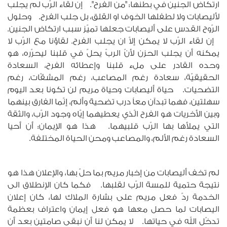
ارتكاض الجنين في بطنها: "من الفرح". إن لقاء الرّب لم يجلب
لأليصابات ولا لطفلها الخوف او القلق، بل جلب الفرح. وحلول
الرّوح القدس على أليصابات جعلها تميّز سبب ارتكاض الجنين.
إن لقاء الرّب لا يمكن إلاّ ان يجلب الفرح. لقاؤنا مع الرّب لا
يمكنه أن يجلب الحزن لأنّ الربّ يحلّ في قلبنا ليحرّره، هو
وحده القادر على ملء قلبنا وإعطائه الفرح، السعادة
الحقيقيّة، سعادة رغم المصاعب، رغم المشقّات، رغم
التضحيات. حياة أليصابات وحياة مريم لن تكونا بعد اليوم
سهلتين، فهما تبدآن معاً درب تضحية وألم، إنّما الفارق بينهما
وبين الأخريات هو الفرح الّذي يعطيهما إيّاه وجود الرّب، والثقة
التي يملأها بها الرّب قلبيهما. هذا هو الإيمان: أن أحيا
السعادة رغم الألم، والمصاعب ومحن الحياة المختلفة.
لم تخف أليصابات من إخبار مريم بما حلّ بها، والإعلان هذا هو
نتيجة حتمية للمسة الرّب لقلبها. فكما كان الإنطلاق الى
الخدمة ردّ فعل مريم على بشارة الملاك لها، كان إعلان
اليصابات لما حصل معها هو فعل إيمان واعتراف بعظمة
تدخّل الله في حياتها. لا يمكن لنا أن نبقى صامتين بعد أن