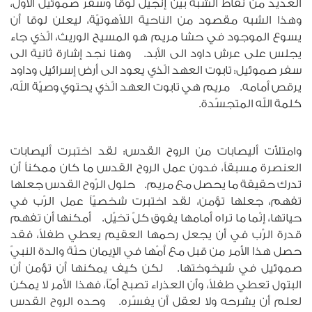
العديد من نقاط الشبه بين إنجيل لوقا وسفر صموئيل الأوّل،
وهذا الشبه مقصود من الناحية اللاّهوتيّة، ليعلن لوقا أن
يسوع الموجود في حشا مريم هو المسيح الوريث، الّذي جاء
يجلس على عرش داود الى الأبد. وهنا نجد إشارة ثانية الى
سفر صموئيل: تابوت العهد الّذي يعود الى أرض إسرائيل وداود
يرقص أمامه. مريم هي تابوت العهد الّذي يحتوي وصيّة الله،
كلمة الله المتجسّدة.
وامتلأت أليصابات من الروح القدس: لقد اختبرت أليصابات
العنصرة مسبقاً، فدون عمل الروح القدس ما كان ممكناً أن
تدرك حقيقة ما يحصل مع مريم. حلول الرّوح القدس جعلها
تفهم، جعلها تؤمن، لقد اختبرت شخصيّاً عمل الرّب في
حياتها، إنّما ما تراه أمامها يفوق كلّ تخيّل. أمكنها أن تفهم
قدرة الرّب في أن يجعل رحمها العقيم يعطي طفلاً، فقد
حصل هذا الأمر من قبل مع أمّها في الإيمان حنّة والدة النبيّ
صموئيل في شيخوختها. لكن كيف يمكنها أن تؤمن أن
البتول تعطي طفلاً، وأن العذراء تصبح أمّاً، فهذا الأمر لا يمكن
لعلم أن يشرحه ولا لعقل أن يفسّره. وحده الروح القدس