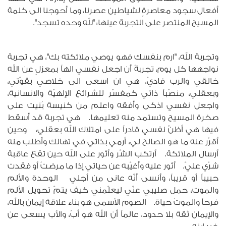
أفعال سجود معاصرةٍ لشياطين عصرنا، وما أحوجنا الى كلمة
المسيح المنتصر على التجربة عينها: "لله وحده تسجد".
وتجربة الله، "ارم بنفسك فهو يوصي ملائكته بك"، هي تجربة
نواجهها كل يوم، تجربةُ أن اجعل نفسي الهاً بمعزلٍ عن الله
خالقي والرب فاديّ، هي ان اسعى الى خلاصي بقوّتي،
وبعقلي، منصّباً ذاتي كمفسّر للشرائع الإلهيّة والانسانية،
واجعل نفسي اذكى وأفقه واعلم من كنيسة بُنيت على
صخرة المسيح وتستمد منه تعليمها. هي تجربة قد أسقط
فيها هي أظنّ نفسي قادراً على امتلاك الله بعقلي، وحين
أقرّر عنه ما هو الصالح لي، أرمي بذاتي في تهالك وأطلب منه
أرسال الملائكة. أرتكب الشّر وأثور على الله حين تقع عاقبة
شرّي عليّ. أثور عليه وأُغيّبه عن حياتي إذا ما مرضتُ أو فقدت
حبيباً أو قريباً، وأنسى أنّه عانى من أجلي الوحدة والألم
والموت، حمل صليبي عنّي ليعلّمني كيف يتمّ تحويل الألم
فرحاً والموتُ حياة. الصوم الأسمى هو بناء علاقة إيمان بالله،
والإيمان ثقة بلا حدود، عالماً أن الله هو أبٌ، والأب يسعى عن