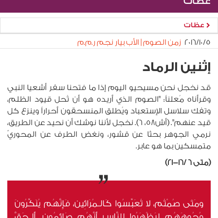
عظات
عظات
٥‏/١٠‏/٢٠١٦
زمن الصوم | الأب بيار نجم ر.م.م
إثنين الرماد
قد نخجل نحن مسيحيو اليوم إذا ما فتحنا سفر أشعيا النبي
وقرأناه مُعلناً: "الصوم الذي أريده هو أن تُحل قيود الظلم،
وتفك سلاسل الإستعباد ويُطلق المنسحقون أحراراً وينزع كل
قيد عنهم". (أش58، 6). نخجل لأننا نوشك أن نحيد عن الطريق،
نرمي الجوهر بحثا عن قشور، ونغض الطرف عن المحوريّ
متمسكين بما هو عابر.
(متى 6 /16-21)
ومَتَى صُمْتُم، لا تُعَبِّسُوا كَالـمُرَائِين، فَإِنَّهُم يُنَكِّرُونَ
وُجُوهَهُم لِيَظْهَرُوا لِلنَّاسِ أَنَّهُم صَائِمُون. أَلـحَقَّ