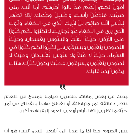
أَقُولُ لَكُم: إِنَّهُم قَدْ نَالُوا أَجْرَهُم. أَمَّا أَنْتَ، مَتَى
صُمْتَ، فَادْهُنْ رَأْسَكَ، وَاغْسِلْ وَجْهَكَ، لِئَلاَّ تَظْهَرَ
لِلنَّاسِ أَنَّكَ صَائِم، بَلْ لأَبِيكَ الَّذي في الـخَفَاء، وأَبُوكَ
الَّذي يَرَى في الـخَفَاءِ هُوَ يُجَازِيك. لا تَكْنِزُوا لَكُم كُنُوزًا
على الأَرْض، حَيْثُ العُثُّ والسُّوسُ يُفْسِدَان، وحَيْثُ
اللُّصُوصُ يَنْقُبُونَ ويَسْرِقُون، بَلِ اكْنِزُوا لَكُم كُنُوزًا في
السَّمَاء، حَيْثُ لا عُثَّ ولا سُوسَ يُفْسِدَان، وحَيْثُ لا
لُصُوصَ يَنْقُبُونَ ويَسْرِقُون. فَحَيْثُ يَكُونُ كَنْزُكَ، هُنَاكَ
يَكُونُ أَيْضًا قَلبُكَ.
نبحث عن بعض إماتات، حاصرين صيامنا بامتناع عن طعام
ننتظر دقائقه تمر متباطئة، أو نقطع عهداً بانقطاع عن أمر
نحبّه، منتظرين إنتهاء أيام أربعين لنعود إليه بنهم أكبر.
ليس الصوم هذا إذا ما عدنا إلى أشعيا النبي، "ليس هو أن