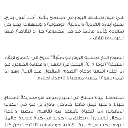
هي قيم نحتاجها اليوم في مجتمع يتألم، أكاد أقول يُنازع،
تخنق أبناءَه الفرديةُ والمادّية، الوصوليّةُ والإستهلاك، يحيا كلٌ
بمفرده كأنما عالمنا قد صار مجموعة جزر لا تتقاطع فيها
الدروب ولا تتلاقى.
الصوم الذي نحتاجه اليوم هو بمثابة "النزوح الى الاعماق لإلقاء
الشبكة" (لوقا 5، 4)، البحث عن الانسان واعطاءه الخلاص. هو
ما اعلنه اشعيا ودعاه "الصوم المقبول عند الرب"، وهو ما
تمّمه يسوع المسيح معطياً ذاته فداء احباءه.
مجتمعنا اليوم محتاج الى الخبز وصومنا هو مشاركة المحتاج
خبزنا. والخبز ليس فقط كمأكل ماديّ، بل هو في الكتاب
المقدّس رمزٌ للحياة نفسها، هو تقاسم المصير، واتاحة
المجال للانسان أن ينطلق من جديد في حياة جديدة. عالمنا
اليوم يبحث عن خبز يشبع فيه جوعه، شبيبتنا تبحث عن خبز