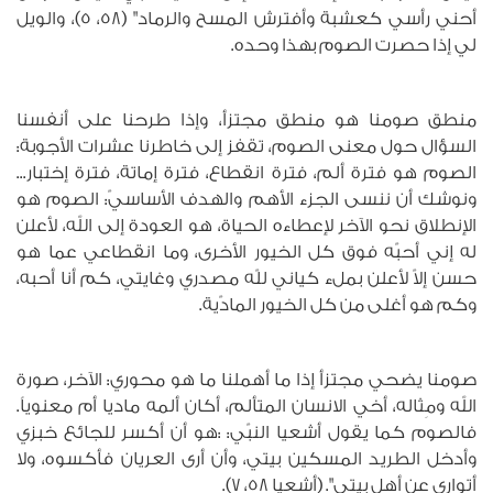
أحني رأسي كعشبة وأفترش المسح والرماد" (58، 5)، والويل
لي إذا حصرت الصوم بهذا وحده.
منطق صومنا هو منطق مجتزأ، وإذا طرحنا على أنفسنا
السؤال حول معنى الصوم، تقفز إلى خاطرنا عشرات الأجوبة:
الصوم هو فترة ألم، فترة انقطاع، فترة إماتة، فترة إختبار...
ونوشك أن ننسى الجزء الأهم والهدف الأساسيّ: الصوم هو
الإنطلاق نحو الآخر لإعطاءه الحياة، هو العودة إلى الله، لأعلن
له إني أحبّه فوق كل الخيور الأخرى، وما انقطاعي عما هو
حسن إلاّ لأعلن بملء كياني للّه مصدري وغايتي، كم أنا أحبه،
وكم هو أغلى من كل الخيور المادّية.
صومنا يضحي مجتزأ إذا ما أهملنا ما هو محوري: الآخر، صورة
الله ومِثاله، أخي الانسان المتألم، أكان ألمه ماديا أم معنوياً.
فالصوم كما يقول أشعيا النبّي: :هو أن أكسر للجائع خبزي
وأدخل الطريد المسكين بيتي، وأن أرى العريان فأكسوه، ولا
أتوارى عن أهل بيتي". (أشعيا 58، 7).