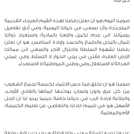
خير ابنه.
صومنا اليوم هو ان نعلن رفضنا لهذه القيم العرجاء القديمة
المتجدّدة، وأن نسعى، في حياتنا اليومية، وفي أدق تفاصيل
يوميّاتنا، الى عدم تكبيل واقعنا بالمادية، واستعباد ذواتنا
للمال بالبخل والطمع والحسد وإبادة المنافس، هو ان نعلن
رفضنا لشهوة السلطة واختزال الآخر والسعي الى ممالك
الارض العابرة، فأبني في بيتي الحوار لا التسلّط، وفي عملي
العدالة لا الاستغلال وفي وطني المواطنية لا الاستعداء.
صومنا هو ان نخلق فينا حس الانتماء لكنيسة تجمع الشعوب
من كل عرق ولون ولسان، يوحّدها ايمانها بالفادي الأوحد،
والطاعة لارادة الرب في حياتنا خاصة حينما يبدو لنا ان الحل
الأسهل هو في تتميم ارادتنا، والتغاضي عن تعليم الكنيسة،
الأم والمعلمة.
عندها تصبح للاماتة معنى، وللانقطاع هدف، حين اقف وقفة