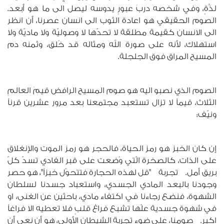
لذَّةٍ، وفي شخصه دربَ عبورٍ يدوسه ليصل الى ما هو أبعد.
الصوم الحقيقي هو اعادة الثوب الى انسان عصرنا، أن انظر
الى الانسان كقيمة مطلقة لا تحدّها لا وصوليّة ولا ماديّة ولا
استهلاك، لأنه على صورة الله ومثاله قد خُلق، وثمنه دم
المسيح المراق فوق الجلجلة.
الصوم الذي نصبو اليه هو صوم المسيح الرافض قيمَ العالمِ
الثلاث، قيماً لا تزال تستعبد مجتمعنا بعد مرور عشرين قرناً
ونيّف:
إن كان الخبز هو رمز الحياة، فالحجر هو رمز الموت والإنغلاق
على الذات، كالصخرة الّتي وُضعت على قبر الفادي تسدّ كلّ
بريق أمل. تجربة "قل لهذه الحجارة فتتحوّل خبزاً"، هو حصر
وجودنا بالبعد المادي الجسدي، واستعباد جسدنا لسلطان
الشهوة، فنضع رجاءنا في اكتفاء مادي، باحثين عن الغنى، او
في شهوة جسدية علّها تشبع فراغ قلبٍ فلا تعطيه الا فراغاً
اكبر. صومنا، على ضوء تجربة الشيطان الأولى، هو أن نعي أن