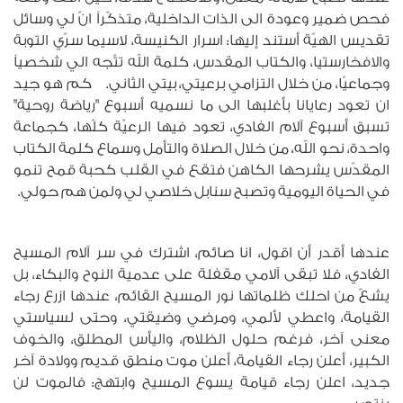
فحص ضمير وعودة الى الذات الداخلية، متذكّراً انّ لي وسائل
تقديس الهيّة أستند إليها: اسرار الكنيسة، لاسيما سرّي التوبة
والافخارستيا، والكتاب المقدس، كلمة الله تتّجه الي شخصياً
وجماعيّا، من خلال التزامي برعيتي، بيتي الثاني. كم هو جيد
ان تعود رعايانا بأغلبها الى ما نسميه أسبوع "رياضة روحية"
تسبق أسبوع آلام الفادي، تعود فيها الرعيّة كلّها، كجماعة
واحدة، نحو الله، من خلال الصلاة والتأمل وسماع كلمة الكتاب
المقدّس يشرحها الكاهن فتقع في القلب كحبة قمح تنمو
في الحياة اليومية وتصبح سنابل خلاصي لي ولمن هم حولي.
عندها أقدر أن اقول، انا صائم، اشترك في سر آلام المسيح
الفادي، فلا تبقى آلامي مقفلة على عدمية النوح والبكاء، بل
يشعّ من احلك ظلماتها نور المسيح القائم، عندها ازرع رجاء
القيامة، واعطي لألمي، ومرضي وضيقتي، وحتى لسياستي
معنى آخر، فرغم حلول الظلام، واليأس المطلق، والخوف
الكبير، أعلن رجاء القيامة، أعلن موت منطق قديم وولادة آخر
جديد، اعلن رجاء قيامة يسوع المسيح وابتهج: فالموت لن