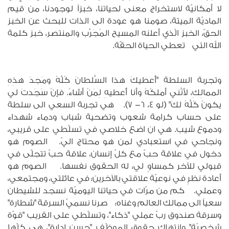
لا أمكانيّة لاستخراج معنى لحياتنا، خبزاً لوجودنا، من قيم
الماديّة الميتة، صومنا هو عودة الى الذات للبحث عن الخبز
الحقّ، الخبز الّذي أعلنه المسيح المُجَرَّب والمنتصر، خبز كلمة
الله التي تعطي الحياة الحقّة.
وتجربة السلطة "أُعطيكَ هذا السُّلطانَ كُلَّهُ ومَجدَ هذِهِ
الممالِكِ، لأنَّني أملكُهُ وأنا أُعطيهِ لِمَنْ أشاءُ. فإنْ سَجَدتَ لي
يكونُ كُلُّهُ لكَ" (لو 4، 6- 7). هي تجربة السعي الى سلطة
على حساب كرامة شعوب وتضحية شباب ودماء شهداء
ودموع شيب. هي ان اضع خلاصي في تسلّطي على قريبي،
ونجاحي في استعبادي لمن هو محتاج اليّ. الصوم هو
دخول في علاقة حبّ مع كلّ إنسان، علاقة حبّ تتجلّى في
قبولي للآخر كمساوٍ لي، له الحقوق نفسها. الصوم هو
أعادة نظرٍ في نوعيّة علاقتي بالآخرين: في عائلتي، ومجتمعي،
وعملي. كم من مرّات في حياتنا اليوميّة نسجد للشيطان
سعياً الى ممالك العالم وغناه: صرنا نسميّ السرقةَ "شطارة"
وسرقة صندوق ربّ عملي "ذكاء"، وتسلّطي على القريب "قوّة
شخصيّة" وانتهاك حقوق الموظّف "حسن إدارة"، هي كلّها