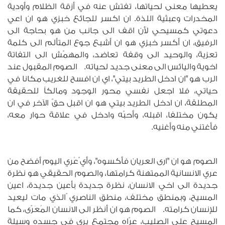
يعطيها معنى لحياتها، تفتش عنه في أزقة الظلام وأودية
المخدرات وعبثية اللذة. ان اكسر للجائع خبزي هو ان اعي
دعوتي كمسيحي لأن اقف الى جانب من هو بحاجة الى
الرفيق، ان أكسر خبزي هو ان أشبع جوع المتألم الى كلمة
تعزية، والوحيد الى وقفة تعاضد، والمهمّش الى التفاتة
اخوية واليائس الى معنى جديد لحياته. الصوم المقبول عند
الرب هو "ان ادخل الطريد بيتي"، اي ان افسح للغريب مكانا في
حياتي، فلا اجعل نفسي محور الوجود ومالكاً للحقيقة
المطلقة، ان ادخل الطريد بيتي هو ان اقبل حقّ الآخر في ان
يكون مختلفا، اقبله، وأحبّه وادخل في علاقة حوار معه،
فأغتني منه وأغنيه.
الصوم هو ان "ارى العريان فأكسوه"، وأي ّعُري اليوم أفضح من
عري الانسانية الممتهنة كرامتها، والصوم الحقيقي هو نظرة
جديدة الى اخي الانسان، نظرة جديدة بأعين جديدة، اعين
المسيح، وبمنطق مختلف، منطق الناصري ّالذي مات ليعيد
للإنسان كرامته. الصوم هو ان أنظر الى الانسان المُعَرّى، كما
المسيح على الصليب، عرّاه مجتمع يرى في جسده وسيلةَ