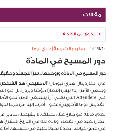
مقالات
الرجوع إلى اللائحة
٢٠‏/١١‏/٢٠١٦
تعليم الكنيسة | عدي توما
دور المسيح في المادّة
دور المسيح في المادّة وروحنتها... سرّ التجسّد وحقيق
قال الكاردينال هنري نيومان "
المسيحيّ هو الشخص ا
وينتهي الأمر!. إنه ليس إنتظارًا مؤقّتا ويزول، بل هو ان
هي Attendere التي تعني أنْ يستلقي المرء
القديس توما الأكوينيّ؛ فهو أقربُ إلينا من قربنا لذواتنا
نعم، فالله هو خارج عنّا، مختلف، لا يشبهنا، متمايز ع
مكان بعيد في الفضاء. ولادة الله في التاريخ البشريّ
في عمق كيانها مُحدِثا تحوّلا بطيئا في جسدها. أمّا غي