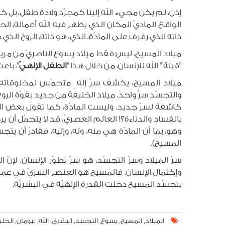
إذن، لم يكن مجيء الله إلينا كمجرّد ولادة طفل، بل كا
الواقع الماديّ المكان الذي يظهر فيه الله أعماله، الحيّ
ذاته الذي رفرفَ على المادّة، الذي، هو ذاته، الروح الذي
ميلاد المسيح، ليس فقط ميلاد يسوع الناصريّ من مريم في 
"قبلة ُ" الله للإنسان، من خلال هذا "
الطفل الإلهيّ
"، باع
ميلاد المسيح، يكشف سرّ إله ٍ متحمّس لمخلوقاته لتك
والتجسّد سرٌّ واحدٌ. ميلاد الخليقة من جديد بقوّة الر
كاشفة لسرّ جديد. وليست المادّة، كما تقول بعض المذ
بالفساد والدناءة؟! العالم العصريّ، قد لا يتحمّل أن ير
وهو، بما أن المادّة هي منه، وله، وإليه، فقادرٌ أن ي
المسيح).
سرّ الميلاد وسرّ التجسّد، هو سرّ تطوّر الإنسان. 
وإكتمال الإنسان. فالمسيح هو العنصر السريّ في عمليّ
بتجسّد المسيح دخلت القدرة الإلهيّة في البشريّة.
الميلاد
المسيح
يسوع
التجسد
البشري
الله
نيومان
الخلي
,
,
,
,
,
,
,