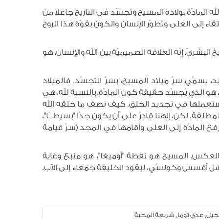
َ الله المادّة بولادة المسيح وتجسّد في التاريخ جاعلا من
رتقاء إلى العلى وتطوّر الإنسان والكون بقوّة هذا الروح
لبشريّ. إنّه العلاقة الصميميّة بين الله والإنسان، هو
، يسمّي سرّ ميلاد المسيح، بسرّ التجسّد. فالميلاد
، هو الذي يُجسّد حقيقة كون المادّة، بالنسبة لله، هي
له استعملها في تجديد الخلق. كيف نصف ما خلقه الله
طلقة. لكن، إلهنا قادرٌ على أن يكون جدّا "بسيطـــًا"،
 رفع المادّة إلى العلى وأقامها في المجد (سرّ قيامة
س العكس. المسيح هو نقطة "أوميغا"، هو منبع وغاية
ى أهل أفسس وكولسّي، ليقود الخليقة جمعاء إلى الآب.
نجيل
عدي توما
شريعة المحبة
,
,