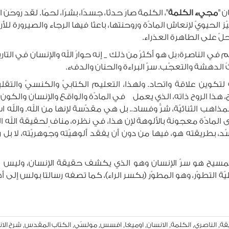
ن "
مجيء الكلمة
"، الكلمة صارَ حدثا، جسدًا، بشرًا، لحمًا. لقد رَوحَن
ز الحيويّ لإنعاش المادّة وروحنتها، باعثا فيها الرجاء والصيرورة للأ
 حلّ على الطاهرة العذراء.
الناصرة؛ بل هو أكثرُ من ذلك _ إنه حوارُ الله والإنسان في التاريخ ا
ثُ الدهشة والتعجّب. سرّ البراءة والحنان والدفء.
وين علاقة واتحاد. ولهذا، التعليم الكتابيّ والكنسيّ والتقليد
وح، هذا الروح ذاته، الذي يعمل في المادّة والواقع والإنسان والكون
اهب الثنائيّة، شرٌّ وفساد.. بل هي مقدّسة لإنها من الله. وال
ى المادّة معجونة بالألوهة لإن هذا، في نظره، مناف ٍلحقيقة الله الم
تجسّد، بطريقته هو، فيها من دون أن يفقد ألوهيّته وجوهريّته، لا بل
لإنّ المسيح هو سرّ الإنسان وهو الذي يكشف حقيقة الإنسان، ولي
ة التطوّر، وهو المطوّر (بكسر الراء)، كما تصفه رسالتا بولس إل
قة
الناصري
الكلمة
الانسان
اوميغا
افسس
مولسّي
الكتاب المقدس
شرح الا
,
,
,
,
,
,
,
,