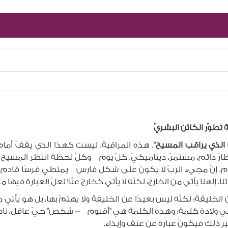
ة تطوّر الكائن البشريّ
لذي يراقب المسيح
". هذه المراقبة، ليست كهذا الذي يقفُ أما
تظارٌ دائم، مستمرّ، ديناميكيّ. كلّ يوم وكلّ لحظة انتظر المسيح آتي
ُ نحو الأمام. إنّ مجيء الربّ لا يكونُ على شكل فارس يمتطي فرسًا قادم
. إلهنا يأتي من الخارج، لكنّه لا يأتي كخارج عنّا! لعلّ العبارة فيها 
ن الخليقة؛ لكنّه ليس بعيدًا عن الخليقة ولا يهتمّ بها، بل هو يأتي
 هي ولادة كلمة؛ وهذه الكلمة هي "أقنوم - شخص" حيّ عاقل، ناطق، ج
ر ذلكَ فيكونُ عبارة عن عنف وإيذاء.