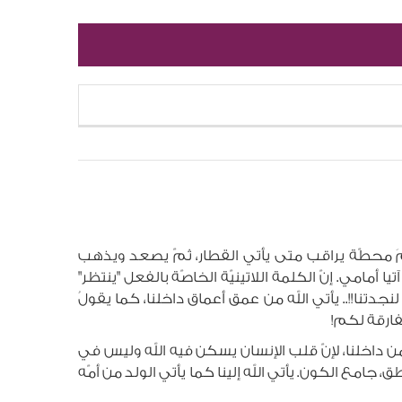
مَ محطّة يراقب متى يأتي القطار، ثمّ يصعد ويذهب
ا أمامي. إنّ الكلمة اللاتينيّة الخاصّة بالفعل "ينتظر"
 لنجدتنا!!.. يأتي الله من عمق أعماق داخلنا، كما يقولُ
مفارقة لكم!
 من داخلنا، لإنّ قلب الإنسان يسكن فيه الله وليس في
امع الكون. يأتي الله إلينا كما يأتي الولد من أمّه