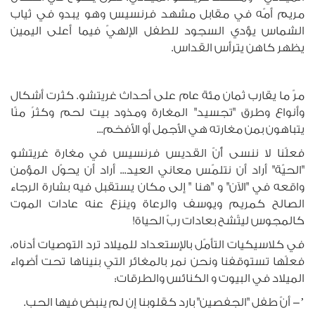
مريم أمّه في مقابل مشهد فرنسيس وهو يبدو في ثياب
الشماس يؤدي السجود للطفل الإلهيّ فيما أعلى اليمين
يظهر كاهن يترأس القداس.
مرّ ما يقارب ثمان مئة عام على أحداث غريتشو. كثرت أشكال
وأنواع وطرق "تجسيد" المغارة ومذود بيت لحم وكثرٌ منّا
يتباهون بمن مغارته هي الأجمل أو الأفخم...
فعلّنا لا ننسى أّنّ القديس فرنسيس في مغارة غريتشو
"الحيّة" أراد أن نتلمّس معاني العيد... أراد أن يحوّل المؤمن
واقعه في "الآن" و "هنا " إلى مكان يستقبل فيه بشارة الرجاء
الصالح كمريم ويوسف والرعاة وينزع عنه عادات الموت
كالمجوس ليتّشح بعادات ربّ الحياة!
في كلاسيكيات التأمّل بالإستعداد للميلاد ترد التوصيات أدناه،
فعلّها تستوقفنا ونحن نمر بالمغائر التي بنيناها تحت أضواء
الميلاد في البيوت و الكنائس والطرقات:
’- أنّ طفل "الجفصين" بارد كقلوبنا إن لم ينبض فيها الحب.