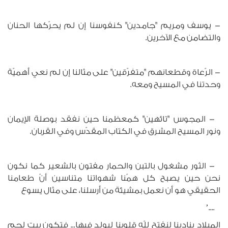
- يوسف ومريم "جامدين" كنفوسنا إن لم يحرّكها الحنان
والتضامن مع الآخرين.
- الرّعاة وقطعانهم "متفرّقين" على مثالنا إن لم نعي أهميّة
وحدتنا في المسيح ومعه.
- المجوس "تائهين" كمعظمنا حين نفقد بوصلة الإيمان
ونور المسيح المشرق في الكتاب المقدّس وفي القربان.
- الثور مشغول بالتبن والحمار مفتون بالشعير كما نكون
نحن حين يصبح كل همّنا شهواتنا متناسين أنّ طعامنا
الحقيقي هو أن نعمل بمشيئة من أرسلنا، على مثال يسوع
....’
الميلاد ينادينا لنفتح للّه قلوبنا ليولد فيها... فتكون بيت لحم