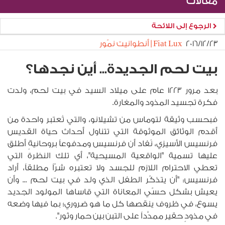
مقالات
الرجوع إلى اللائحة
٢٣‏/١٢‏/٢٠١٦
Fiat Lux | أنطوانيت نمّور
بيت لحم الجديدة... أين نجدها؟
بعد مرور 1223 عام على ميلاد السيد في بيت لحم، ولدت
فكرة تجسيد المذود والمغارة.
فبحسب وثيقة لتوماس من تشيلانو، والتي تُعتبر واحدة من
أقدم الوثائق الموثوقة التي تتناول أحداث حياة القديس
فرنسيس الأسيزي، نُفاد أن فرنسيس ومدفوعاً بروحانيةٍ أطلق
عليها تسمية "الواقعية المسيحية"، أي تلك النظرة التي
تعطي الاحترام اللازم للجسد ولا تعتبره شرّاً مطلقاً، أراد
فرنسيس: "أن يتذكّر الطفل الذي ولد في بيت لحم ... وأن
يعيش بشكل حسّي المعاناة التي قاساها المولود الجديد
يسوع، في ظروف ينقصها كل ما هو ضروري؛ بما فيها وضعه
في مذودٍ حقير ممدَّداً على التبن بين حمار وثور".