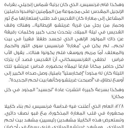
وهكذا قام فرنسيس، الذي كان برتبة شماس إنجيلي، بقراءة
الإنجيل المقدس على مجموعة من المؤمنين توافدوا حاملين
المشاعل إلى مغارة كان القديس قد طلب إستعارتها مع ثورٍ
وحمار من رجلٍ من قرية غريتشو الإيطالية... وهناك وقف
القديس في ليلة الميلاد، يتحدث بحب كبير وكلمات رقيقة
عن ذاك المولود الإلهي الذي تجسد طفلاً فقيراً في بيت
لحم... لم يكن في "مغارة" فرنسيس سوى الثور والحمار
والمعلف. أمّا مريم ويوسف فلم يكونوا هناك... يقول الأب
فراس لطفي الفرنسيسكاني، أنّ القديس قصد أن يترك
لكل حاضر مكاناً فارغاً ليملأه بحضوره. قداس غريتشو تلك
الليلة كان له مذوداً "إفخارستياً" بامتياز، وصل صداه الكبير إلى
أوسع نطاق، ف "أصبحت غريتشو وكأنها بيت لحم الجديدة".
وهكذا بسرعة كبيرة انتشرت عادة "تجسيد" المذود في كل
مكان!
1228: العام الذي أعلنت فيه قداسة فرنسيس، تم بناء كابيلا
محفورة في قلب المغارة المذكورة، مع قبو نصف دائري.
وتستعرض هذه الكابيلا مشهدين رئيسيين: مشهد بيت لحم
الميلادي ومشهد غريتشو الميلادي. فنرى يسوع في أحضان