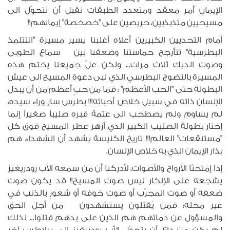
الإيمان أمر معقد ومتعدد الطبقات نقبل أن نتحوّل الى
مسيحيين متذبذبين، حريصين على "خصخصة" إيمانهم!!
أمام التحديين الكبيرين أعلاه أغلبنا يسير مسيرة "التتلمذ
البطرسية" تتأرجح حماستنا وضعفنا بين سماع الطوبى
وصوت الديك ثلاث مرات... ولكن علّ جميعنا يختم هذه
المسيرة بالنضوج البطرسي الذي لبى دعوة المسيح الى عيش
البطولة حتى "الحب الأعظم" : فما من حبٍ أعظم من أن يبذل
الإنسان ذاته في سبيل خلاص أحبائه!!! بطرس سار وراء سيده،
لم يساوم ولم يصطحب الى عتمة قبره صليباً صغيراً إنما
إختار بطولة الصليب الكبير الذي أزهر عطر المسيح فوق كل
"مستنقعات" العالم!!! تاريخ الكنيسة يشهد أن الشهداء هم
بذار الإيمان الذي به خلاص الإنسان.
إذا إمتحنّا الأرواح والأصوات، لأدركنا أن من سمعه الأب رودريغيز
يشجعه على الإنكار ليس صوت المسيح!! قد يكون صوت
ضعفه أو صوت المجرِّب أو صوت خوفه أو شعورٍ بالذنب في
غير محله: فمن يُقتلون يستشهدون من أجل الحق
والمسؤول عن دمائهم هم الذين على يدهم قتلوا... لذلك
لم يكن من داعٍ أن يتحوّل الأب رودريغيز الى بيلاطس آخر