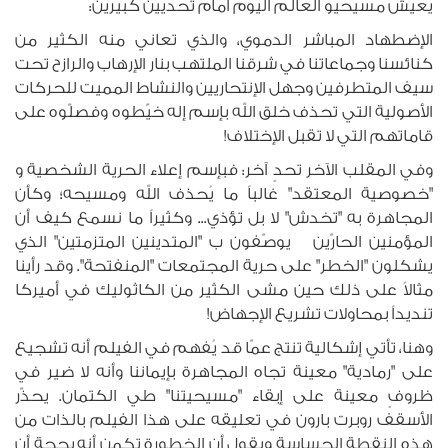
يعيش مسيحيو العالم اليوم أمام تحديين كبيرين:
الإضطهاد المباشر الدموي، والذي تعاني منه الكثير من
كنائسنا وجماعاتنا في شرقنا الملتهب بنار الإرهاب والرازح تحت
سيف المتطرفين وجهل الإنتحاريين والنشاط المميت للحركات
الأصولية التي تحذف خلق الله بإسم إله خيّطوه وفصلّوه على
قاماتهم التي لا تقبل الإختلاف!
وفي المقلب الآخر تحدٍ آخر: فبإسم إعلاء الحرية الشخصية و
"خصوصية المعتقد" غالباً ما يُحذف الله ومسيحه؛ وكأن
المجاهرة به "تخدش" لا بل تؤذي... وكثيراً ما نسمع كيف أن
المؤمنين الحارّين يوصّفون ب "المتدينين المتزمتين" الذي
يشكلون "الخطر" على حرية المجتمعات "المنفتحة". وقد رأينا
مثالاً على ذلك حين مشى الكثير من الكاثوليك في أميركا
تنديداً بمحاولات تشريع الإجهاض!
وهنا، تأتي إشكالية تنتج عمّا قد يُفهم في الفيلم أنه تشجيع
على "رمادية" معينة تجاه المجاهرة بإيماننا وأنه لا ضير في
ظروفٍ معينة على إبقاء "مسيحيتنا" طي الكتمان. يحذّر
الأسقف روبرت بارون في تعليقه على هذا الفيلم بالذات من
هذه النقطة الحساسة ويقول أن الخطورة تكمن أنه بحجة أن