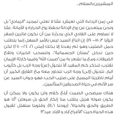
المبشيرين بالسلام...
في زمن الرداءة التي نعيش: علّنا لا نعلي تمجيد "الرمادي" بل
ونحن مبتعدين عن روح الإدانة نحفظ روح الحرارة و الأمانة. علّنا
لا نساوم على الفادي الذي يحذّرنا من أن نكون فاترين (سفر
الرؤيا 3: 15- 19). إن اتباع السيد ليس بالأمر السهل إنما يتطلب
حمل الصليب وهو لم يعدنا إلا بذلك (متى 16: 24- 25) لكن
حين ندخل "بستان الجسمانية”، وتنسحب الخيرات وتقع
الضيقات، ومع ما نشعر به من "صمت الله" وفيما كارثة الإيمان
تقترب، لنذكر كم المفيد ألاّ نتحوّل (عن) وجه الرب، بل كأيوب
البار، نتحوّل (إلى) وجه الرب نتحاور معه مع الفارق الكبير أن
أمام ناظرينا المسيح على صليب الحب: فهو جواب السيد عن
سر الألم في حياة الصديقين المتألمين...
هناك سيضحي الصمت أبلغ كلام ولن يكون ولا يمكن أن
يكون صوته هزيل يطلب منا إنكار الحق بل سيعلن "أنا هو
الطريق والحق والحياة". (يوحنا 14:6). وقلوبنا ستهلل لقبول
هذه الحياة حيث "الأفراح آباد و الآباد عيد"!!!