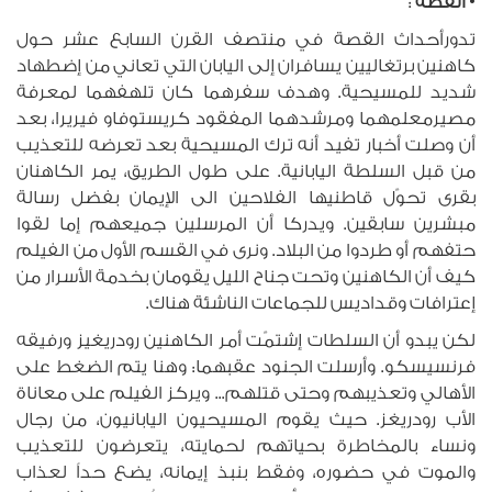
•
القصة
:
تدورأحداث القصة في منتصف القرن السابع عشر حول
كاهنين برتغاليين يسافران إلى اليابان التي تعاني من إضطهاد
شديد للمسيحية. وهدف سفرهما كان تلهفهما لمعرفة
مصيرمعلمهما ومرشدهما المفقود كريستوفاو فيريرا، بعد
أن وصلت أخبار تفيد أنه ترك المسيحية بعد تعرضه للتعذيب
من قبل السلطة اليابانية. على طول الطريق، يمر الكاهنان
بقرى تحوّل قاطنيها الفلاحين الى الإيمان بفضل رسالة
مبشرين سابقين. ويدركا أن المرسلين جميعهم إما لقوا
حتفهم أو طردوا من البلاد. ونرى في القسم الأول من الفيلم
كيف أن الكاهنين وتحت جناح الليل يقومان بخدمة الأسرار من
إعترافات وقداديس للجماعات الناشئة هناك.
لكن يبدو أن السلطات إشتمّت أمر الكاهنين رودريغيز ورفيقه
فرنسيسكو. وأرسلت الجنود عقبهما: وهنا يتم الضغط على
الأهالي وتعذيبهم وحتى قتلهم... ويركز الفيلم على معاناة
الأب رودريغز. حيث يقوم المسيحيون اليابانيون، من رجال
ونساء بالمخاطرة بحياتهم لحمايته، يتعرضون للتعذيب
والموت في حضوره، وفقط بنبذ إيمانه، يضع حداً لعذاب