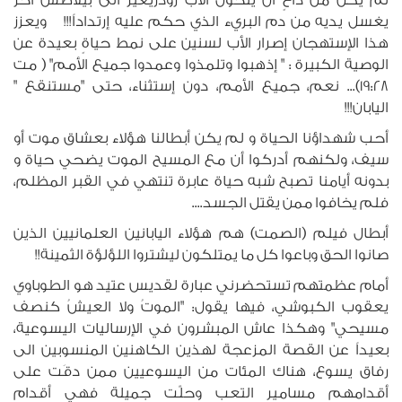
يغسل يديه من دم البريء الذي حكم عليه إرتداداً!!! ويعزز
هذا الإستهجان إصرار الأب لسنين على نمط حياةٍ بعيدة عن
الوصية الكبيرة : " إذهبوا وتلمذوا وعمدوا جميع الأمم" ( مت
19:28)... نعم، جميع الأمم، دون إستثناء، حتى "مستنقع "
اليابان!!!
أحب شهداؤنا الحياة و لم يكن أبطالنا هؤلاء بعشاق موت أو
سيف، ولكنهم أدركوا أن مع المسيح الموت يضحي حياة و
بدونه أيامنا تصبح شبه حياة عابرة تنتهي في القبر المظلم،
فلم يخافوا ممن يقتل الجسد....
أبطال فيلم (الصمت) هم هؤلاء اليابانين العلمانيين الذين
صانوا الحق وباعوا كل ما يمتلكون ليشتروا اللؤلؤة الثمينة!!
أمام عظمتهم تستحضرني عبارة لقديس عتيد هو الطوباوي
يعقوب الكبوشي، فيها يقول: "الموتُ ولا العيشُ كنصف
مسيحي" وهكذا عاش المبشرون في الإرساليات اليسوعية،
بعيداً عن القصة المزعجة لهذين الكاهنين المنسوبين الى
رفاق يسوع، هناك المئات من اليسوعيين ممن دقَت على
أقدامهم مسامير التعب وحلّت جميلة فهي أقدام