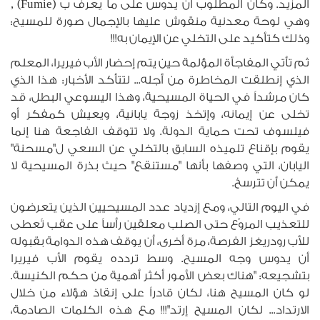
المزيد. وكان المطلوب أن يدوس على ما يُعرف ب (Fumie) ,
وهي لوحة معدنية منقوش عليها بالإجمال صورة للمسيح:
وذلك كتأكيد على التخلي عن الإيمان به!!!
ثم تأتي المفاجأة المؤلمة حين يتم إحضار الأب فيريرا، المعلم
الذي إنطلقت المخاطرة من أجله... لتتأكد الأخبار: هذا الذي
كان مرشداً في الحياة المسيحية، وهذا اليسوعي البطل، قد
تخلى عن إيمانه، وإتخذ زوجة يابانية، ويعيش كمفكر أو
فيلسوف تحت حماية الدولة. ولا تتوقف الفاجعة هنا إنما
يقوم بإقناع تلميذه السابق بالتخلي عن السعي ل"مسحنة"
اليابان، التي وصفها بأنها "مستنقع" حيث بذرة المسيحية لا
يمكن أن تترسخ.
في اليوم التالي، ومع إزدياد عدد المسيحيين الذين يتعرضون
للتعذيب المروّع حتى الصلب معلقين رأساً على عقب تُعطى
للأب رودريغز الفرصة، مرة أخرى، أن يوقف هذه الدوامة بقبوله
أن يدوس وجه المسيح. وسط تردده يقوم الأب فيريرا
بتشجيعه: "هناك بعض الأمور أكثر أهمية من حكم الكنيسة.
لو كان المسيح هنا، لكان قادراً على إنقاذ هؤلاء من خلال
الارتداد... لكان المسيح إرتد"!!! مع هذه الكلمات الصادمة،