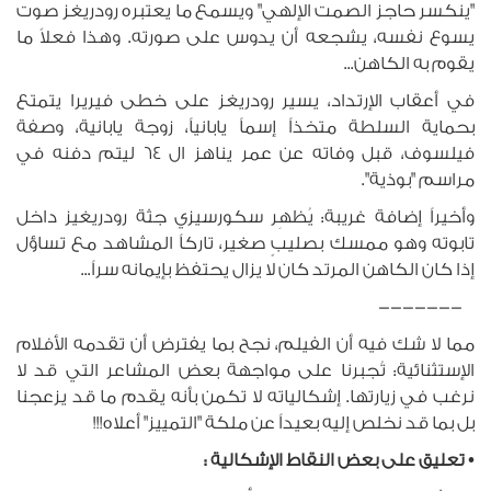
"ينكسر حاجز الصمت الإلهي" ويسمع ما يعتبره رودريغز صوت
يسوع نفسه، يشجعه أن يدوس على صورته. وهذا فعلاً ما
يقوم به الكاهن...
في أعقاب الإرتداد، يسير رودريغز على خطى فيريرا يتمتع
بحماية السلطة متخذاً إسماً يابانياً، زوجة يابانية، وصفة
فيلسوف، قبل وفاته عن عمر يناهز ال 64 ليتم دفنه في
مراسم "بوذية".
وأخيراً إضافة غريبة: يُظهِر سكورسيزي جثة رودريغيز داخل
تابوته وهو ممسك بصليبٍ صغير، تاركاً المشاهد مع تساؤل
إذا كان الكاهن المرتد كان لا يزال يحتفظ بإيمانه سراً...
-------
مما لا شك فيه أن الفيلم، نجح بما يفترض أن تقدمه الأفلام
الإستثنائية: تُجبرنا على مواجهة بعض المشاعر التي قد لا
نرغب في زيارتها. إشكالياته لا تكمن بأنه يقدم ما قد يزعجنا
بل بما قد نخلص إليه بعيداً عن ملكة "التمييز" أعلاه!!!
• تعليق على بعض النقاط الإشكالية :