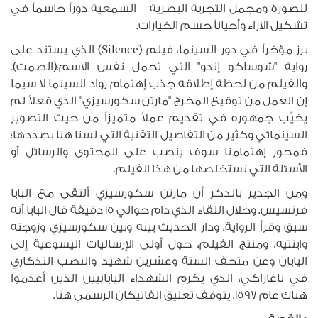
للصورة ومجمل التجربة البصرية – السمعية دوراً حاسماً في
تشكيل الآراء وأحياناً حسم الخيارات.
برز مؤخراً في دور السينما، فيلم (Silence) الذي يستند على
رواية "شوساكو إندو" التي تحمل نفس الاسم:(الصمت).
والفيلم من لحظة إطلاقه جذب إهتمام رواد السينما لا سيما
إن العمل من توقيع المخرج "مارتن سكورسيزي" الذي فعلاً لم
يخيّب جمهوره في تقديم عملاً متميزاً من حيث التصوير
السينمائي وكثير من التفاصيل التقنية التي لسنا هنا بصددها؛
فمحور إهتمامنا سوف ينصب على المحتوى والرسائل أو
الأسئلة التي نستخلصها من هذا الفيلم.
ومن الجدير بالذكر أن مارتن سكورسيزي ألتقى مع البابا
فرنسيس. وخلال اللقاء الذي دام حوالي 15 دقيقة قال البابا أنه
سبق وقرأ الرواية، ودار الحديث بينه وبين سكورسيزي وزوجته
وابنتيه، ومنتج الفيلم، حول أولى الإرساليات اليسوعية إلى
اليابان وعن متحف الستة وعشرين شهيد والنصب التذكاري
في ناغازاكي، الذي يكرم الشهداء اليابانيين الذين أعدموا
هناك عام 1597. يتوقف تعليق الفاتيكان الرسمي هنا.