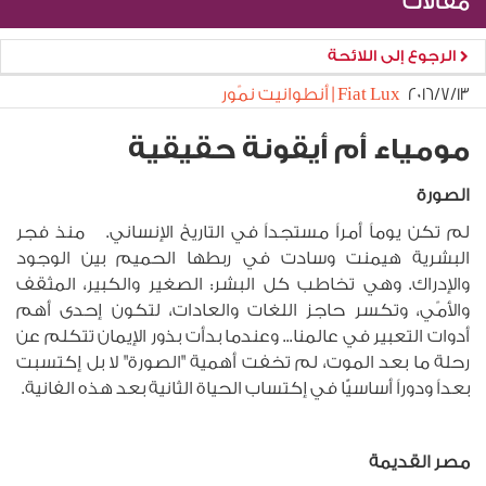
مقالات
الرجوع إلى اللائحة
١٣‏/٧‏/٢٠١٦
Fiat Lux | أنطوانيت نمّور
مومياء أم أيقونة حقيقية
الصورة
لم تكن يوماً أمراً مستجداً في التاريخ الإنساني. منذ فجر
البشرية هيمنت وسادت في ربطها الحميم بين الوجود
والإدراك. وهي تخاطب كل البشر: الصغير والكبير، المثقف
والأمّي، وتكسر حاجز اللغات والعادات، لتكون إحدى أهم
أدوات التعبير في عالمنا... وعندما بدأت بذور الإيمان تتكلم عن
رحلة ما بعد الموت، لم تخفت أهمية "الصورة" لا بل إكتسبت
بعداً ودوراً أساسيًّا في إكتساب الحياة الثانية بعد هذه الفانية.
مصر القديمة