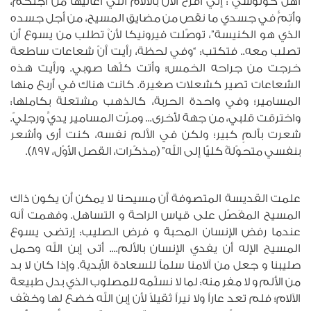
أهل كولوسّي :“إنّي أفرح الآن بالآلام التي أُعانيها من أجلكم،
وأُتِمُّ في جسدي ما نقص من مضايق المسيح، من أجل جسده
الذي هو الكنيسة”، توصّلت فيرونيكا لأنْ تطلب من يسوع أن
تصلب معه.. فتكتب: “وفي لحظة، رأيت أنّ شعاعات ساطعة
خرجت من جراحه الخمس؛ وأتت كلّها صوبي. ورأيت هذه
الشعاعات تصير كشعلات صغيرة. كانت هناك في أربع منها
المسامير؛ وفي واحدة الحربة، كالذهب مشتعلة بكاملها:
واخترقت قلبي، من جهة لأخرى... ومرّت المسامير يديَّ ورجليّ.
شعرت بألمٍ كبير؛ ولكن في الألم نفسه، كنت أرى وأشعر
بنفسي متحوّلةً كليًّا إلى الله” (مذكّرات، القصل الأوّل، 897).
علمت القديسة المتصوفة أن مسيحنا لا يمكن أن يكون ذاك
المسيح المفَصّل على قياس الراحة و التساهل. وفهمت أنه
عندما رفض الإنسان المحبة و فرض الصليب: إرتضى يسوع
المسيح الإله أن يفدي الإنسان بالألم.... أتى إبن الله وحمل
صليبنا و جعل من آلامنا سلماً للسعادة الأبدية. وإذا كان لا بد
من الألم و لا مفر منه: لما لا نسلّمه للمصلوب الذي بدل طبيعة
الآلام؛ فلم تعد عاراً ولا نيراً ثقيلاً لأن إبن الله خضع لها وخفّف