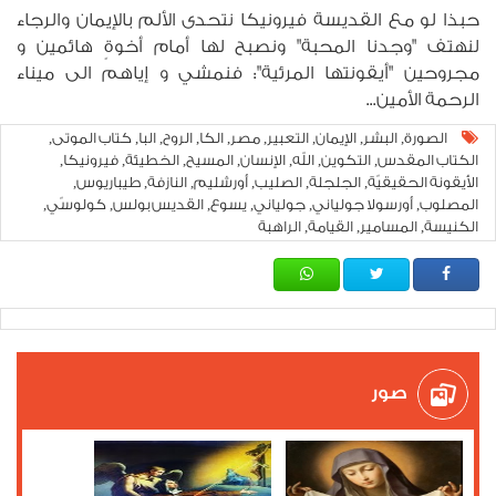
حبذا لو مع القديسة فيرونيكا نتحدى الألم بالإيمان والرجاء
لنهتف "وجدنا المحبة" ونصبح لها أمام أخوةٍ هائمين و
مجروحين "أيقونتها المرئية": فنمشي و إياهم الى ميناء
الرحمة الأمين...
الصورة
البشر
الإيمان
التعبير
مصر
الكا
الروح
البا
كتاب الموتى
,
,
,
,
,
,
,
,
,
الكتاب المقدس
التكوين
الله
الإنسان
المسيح
الخطيئة
فيرونيكا
,
,
,
,
,
,
,
الأيقونة الحقيقيّة
الجلجلة
الصليب
أورشليم
النازفة
طيباريوس
,
,
,
,
,
,
المصلوب
أورسولا جولياني
جولياني
يسوع
القديس بولس
كولوسّي
,
,
,
,
,
,
الكنيسة
المسامير
القيامة
الراهبة
,
,
,
صور