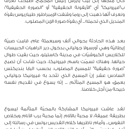
كان متّجهاً إلى بيت يايرس رئيس المجمع، أصبحت تُعرف
ب"فيرونيكا" أي "الأيقونة الحقيقية" أو "الصورة الحقيقية"؛
ونعرف أنّها ذهبت إلى روما وشَفَت الإمبراطور طيباريوس بقوّة
المنديل الذي تحمله... أي بقوّة صورة الإبن المصلوب.
بعد هذه الحادثة بحوالي ألف وسبعمئة عام، قامت صبيّة
إيطاليّة وهي أورسولا جولياني بدخول دير الراهبات الحبيسات
للكلاريس الكبوشيّات في مدينة كاستيلو، حيث بقيت طوال
حياتها. وهناك تسمّت باسم فيرونيكا، حيث شاءت أن تصبح
"صورة حقيقية" للمسيح المصلوب. بحسب البابا بنديكتس
السادس عشر إنّ المسيح الذي تتّحد به فيرونيكا جولياني
بعمق: هو المسيح المتألّم ... إنّه يسوع في تقديم نفسه
ذبيحة من أجل خلاصنا.
لقد عاشت فيرونيكا المشاركة بالمحبّة المتألمة لِيسوع
بطريقة عميقة، لا محبةً بالآلام إنّما محبةً برب الآنام وبخلاص
النفوس... وأمام ناظريها كلام القديس بولس في رسالته إلى