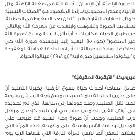
بالصورة الإلهيّة، أنّ الإنسان يشابه الله في صفاته الإلهيّة، مثل
الأزليّة، وعدم المحدوديّة... إنّما المقصود هو "الصفات النسبيّة
كمثل الطهارة، النقاوة والبر..." لكن بعد السقوط في الخطيئة،
تهشّمت الصورة وتشوّهت وابتعدت عن معرفة الله وبالتالي
عن طريق الحياة. فكان لا بد أنْ يأتي الرب المسيح "صورة الله
غير المنظور" (كو1: 15)، ليعيد إلينا بتجسّده صورة الله كي
نحاكيها... وبهذا يدعو الله البشر لاستعادة القداسة المفقودة
و "ليكونوا مشابهين صورة ابنه" (رو 8: 29 ) فينالوا الحياة.
فيرونيكا: ” الأيقونة الحقيقيّة”
ضمن مساحة أحداث حياة يسوع الأرضية، يخبرنا التقليد أنّ
على طريق الجلجلة قامت سيدة بمسح وجه الرب إبّان وقوعه
تحت ثقل الصليب. وعند عودتها إلى منزلها، الذي تم تحديده
في أوائل القرن الخامس عشر في أورشليم كإحدى مراحل
درب الصليب، وجدت أنّ صورة وجه السيد قد طبعت على
المنديل، وكانت الآلام واضحة على ملامحه. هذه المرأة التي
يعتقد البعض أنّها نفس المرأة النازفة التي شفاها الرب يوم