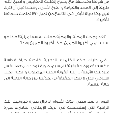
من هولها وقدّسها. مع يسوع إنقلبت المقاييس و أصبح الألم
طريقاً إلى المجد والقيامة و الفرح الأبدي... وهكذا قبل أن تترك
فيرونيكا حياة الأرض في التاسع من تموز 1720 تمتمت كلماتها
الأخيرة:
“لقد وجدت المحبّة، والمحبّة جعلت نفسها مرئيّة!! هذا هو
سبب آلامي. أخبروا الجميع بهذا، أخبروا الجميع بهذا”...
في طيات هذه الكلمات الذهبية خلاصة حياة قداسة
عكست "صورة حقيقية" للمسيح، صورة توحدت معها نفس
فيرونيكا الأمينة ... إنها أيقونة الحب المصلوب و لكنه الحب
الشافي الذي لا ينكر الحقيقة بل يحوّلها من حالة اللعنة الى
حالة النعمة.
اليوم، و بعد مضي مئات الأعوام لا تزال صورة فيرونيكا، تلك
الراهبة التي إستحبست في الريف الإيطالي الهادىء، صورة