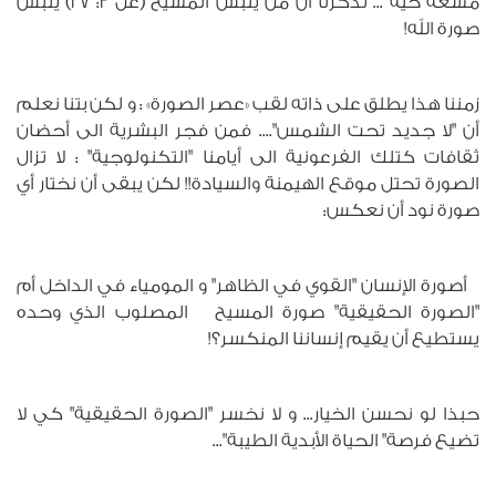
مشعة حيّة ... تذكرنا أن من يلبس المسيح (غل 3: 27) يلبس
صورة الله!
زمننا هذا يطلق على ذاته لقب «عصر الصورة» : و لكن بتنا نعلم
أن "لا جديد تحت الشمس".... فمن فجر البشرية الى أحضان
ثقافات كتلك الفرعونية الى أيامنا "التكنولوجية" : لا تزال
الصورة تحتل موقع الهيمنة والسيادة!! لكن يبقى أن نختار أي
صورة نود أن نعكس:
أصورة الإنسان "القوي في الظاهر" و المومياء في الداخل أم
"الصورة الحقيقية" صورة المسيح المصلوب الذي وحده
يستطيع أن يقيم إنساننا المنكسر؟!
حبذا لو نحسن الخيار... و لا نخسر "الصورة الحقيقية" كي لا
تضيع فرصة" الحياة الأبدية الطيبة"...