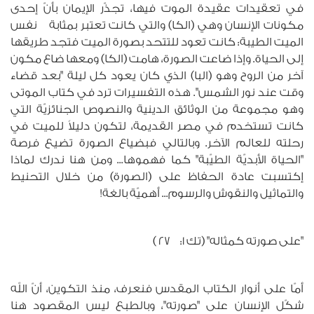
في تعقيدات عقيدة الموت فيها، تجذّر الإيمان بأنّ إحدى
مكونات الإنسان وهي (الكا) والتي كانت تعتبر بمثابة نفس
الميت الطيبة: كانت تعود للتتحد بصورة الميت فتجد طريقها
إلى الحياة. وإذا ضاعت الصورة، هامت (الكا) ومعها ضاع مكون
آخر من الروح وهو (البا) الذي كان يعود كل ليلة "بعد قضاء
وقت عند نور الشمس". هذه التفسيرات ترد في كتاب الموتى
وهو مجموعة من الوثائق الدينية والنصوص الجنائزيّة التي
كانت تستخدم في مصر القديمة، لتكون دليلاً للميت في
رحلته للعالم الآخر. وبالتالي فبضياع الصورة تضيع فرصة
"الحياة الأبديّة الطيّبة" كما فهموها... ومن هنا ندرك لماذا
إكتسبت عادة الحفاظ على (الصورة) من خلال التحنيط
والتماثيل والنقوش والرسوم... أهميّة بالغة!
"على صورته كمثاله" (تك 1: 27 )
أمّا على أنوار الكتاب المقدس فنعرف، منذ التكوين، أنّ الله
شكّل الإنسان على "صورته"، وبالطبع ليس المقصود هنا