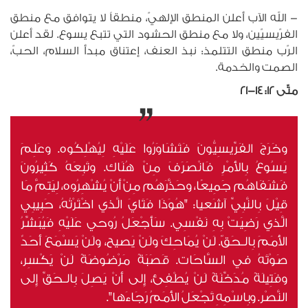
- الله الآب أعلن المنطق الإلهيّ، منطقاً لا يتوافق مع منطق
الفرّيسيّين، ولا مع منطق الحشود التي تتبع يسوع. لقد أعلن
الرّب منطق التتلمذ: نبذ العنف، إعتناق مبدأ السلام، الحبّ،
الصمت والخدمة.
متّى 12: 14-21
وخَرَجَ الفَرِّيسِيُّونَ فَتَشَاوَرُوا عَلَيْهِ لِيُهْلِكُوه. وعَلِمَ
يَسُوعُ بِالأَمْرِ فَانْصَرَفَ مِنْ هُنَاك. وتَبِعَهُ كَثِيرُونَ
فَشَفَاهُم جَمِيعًا، وحَذَّرَهُم مِنْ أَنْ يُشْهِرُوه، لِيَتِمَّ مَا
قِيْلَ بِالنَّبِيِّ آشَعيا: "هُوَذَا فَتَايَ الَّذي اخْتَرْتُهُ، حَبِيبِي
الَّذي رَضِيَتْ بِهِ نَفْسِي. سَأَجْعَلُ رُوحي عَلَيْهِ فَيُبَشِّرُ
الأُمَمَ بِالـحَقّ. لَنْ يُمَاحِكَ ولَنْ يَصيح، ولَنْ يَسْمَعَ أَحَدٌ
صَوْتَهُ في السَّاحَات. قَصَبَةً مَرْضُوضَةً لَنْ يَكْسِر،
وفَتِيلَةً مُدَخِّنَةً لَنْ يُطْفِئ، إِلى أَنْ يَصِلَ بِالـحَقِّ إِلى
النَّصْر. وبِاسْمِهِ تَجْعَلُ الأُمَمُ رَجَاءَها".