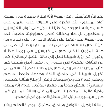
لقد قرّر الفرّيسيّون قتل يسوع لأنّه اجترح معجزة يوم السبت،
أعاد لمشلول اليّد القدرة على الحراك، على العمل، على
كسب عيشه. لم يعد مضطرّاً للتسوّل على أبواب الفرّيسيّين
والمقتدرين، بل صار بإمكانه تحمّل مسؤوليّته منفرداً. لقد
عمل يسوع ليس فقط على شفاء الرجل، بل على تحريره من
كلّ أشكال استعباد المجتمع له. المسيح يريدنا أن نصل إلى
حالة المؤمن الناضج. كم من فرّيسيّين في يومنا هذا لا
يرغبون في رؤية شبيبتنا تصل إلى حالة النضج الإنسانيّ؟ كم
من التيّارات الفكريّة التي تسعى إلى تكبيل أيدي شبيبتنا كما
كبّل المرض ذاك المريض؟ كم من مذاهب عدميّة تسعى إلى
تكبيل شبيبتنا في منطق اللّذة وحدها، طمعاً بمالهم
وبمقدّراتهم؟ كم من سياسات ترفض أن يبلغ شبّاننا نضجهم
الإنسانيّ والفكرّي خوفاً من فقدان مؤيّدين لهم؟ إنّه منطق
مادّية عالمنا المعاصر تسعى إلى قتل رسالة المسيح كما
حاول فرّيسيّو إسرائيل قتل منطق المسيح في أيّامهم.
رسالة الإنجيل لا تتوافق ومنطق مجتمع اليوم. فالعالم يبشّر