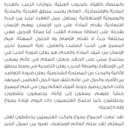
بالسلطة، بالقوّة، بالحروب العبثيّة، بتوازنات الرّعب، بالقدرة
الماديّة والإقتصاديّة... العالم يعتمد منطق الفرديّة، والماديّة
والوصوليّة الإستغلاليّة. يستغل عمل الفقراء ليزيد من قدرة
اقتصاديّة، يقدّم المادّة على خير الإنسان، يوهم الإنسان
بقدرته على إعطائه سعادة القلب. أمّا رسالة الإنجيل فهي
مختلفة جدّاً، لا تقدّم الأوهام ولا الحلول السهلة: قيم
المسيح هي الحبّ الصامت والعامل، غاية المسيح تحرير
الإنسان من قيود المادّة والعدم، هو يعلن ضرورة الحبّ في
مجتمع مبنيّ على الحقد، ويعلن السلام في عالم يسعى
إلى الإستقرار بواسطة الحرب، يعلن التضحية في وسط منطق
الأنانيّة والبحث عن المصلحة الشخصيّة، يعلن ضرورة التعاضد
بين الأفراد والدول في عالم تتلف فيه الدول العظمى قمحها،
وثلث الكون يتضوّر جوعاً. أقوياء العالم يرون في قيم المسيح
خطراً عليهم، يسعون إلى إزالته، يجتمعون، يتشاورون،
يخطّطون، كما اجتمع الفرّيسيّون ذاك اليوم، لإبادة يسوع
وإبادة إنجيله.
لقد تبعت الجموع يسوع وتركت الفرّيسيّين يخطّطون لقتل
المعلّم، لقد سئم العالم الإستعباد، تعبوا من تسوّل الخبز