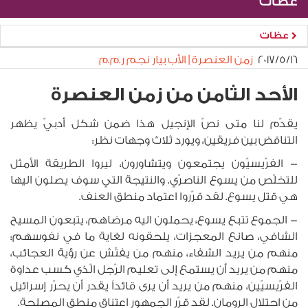
عظات
عظات
١٦‏/٥‏/٢٠١٧
زمن العنصرة | الأب بيار نجم ر.م.م
الأحد الثامن من زمن العنصرة
يقدّم لنا متى نصّ الإنجيل هذا ضمن شكل أدبيّ يظهر
التناقض بين فريقين، ويورد ثلاث وجهات نظر:
- الفرّيسيّون يجتمعون ويتشاورون، ليروا الطريقة الأمثل
للتخلّص من يسوع الناصرّي. والنتيجة التي سوف يصلون اليها
هي قتل يسوع. لقد قرّروا اعتماد منطق العنف.
- الجموع تتبع يسوع، يحملون اليه مرضاهم، يتبعون المسيح
الشافي، صانع المعجزات، يلحقونه لغاية ما في نفوسهم:
منهم من يريد الشفاء، منهم من يفتّش عن رؤية العجائب،
منهم من يريد أن يستمع إلى تعليم الرّجل الّذي كسب عداوة
الفرّيسيّين، منهم من يريد أن يرى قائداً يقدر أن يحرّر إسرائيل
من احتلال الرومان. لقد قرّر الجمهور اعتناق منطق المصلحة.