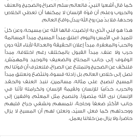
كما قال أشعيا النبيّ. فالعالم سئم الصراخ والضجيج والعنف
والحروب وعلم أن قوّة الإنسان لا يمكنها أن تعطي الخلاص
وحدها، فلا بدّ من روح الله يبدّل واقع العالم.
هذا هو ابني الّذي به ارتضيت، قالها الله عن مسيحه، وعن كلّ
تلميذ في الأمس واليوم، اعتنق مبدأ المسيح، مبدأ المسالمة
والحبّ والمغفرة. مبدأ إعلان الحقيقة والعدالة لأبناء الله دون
حرب ولا عنف. مبدأ القبول بالمختلف رغم اختلافه. مبدأ
الوقوف إلى جانب المحتاج والضعيف والوحيد والمهمّش.
فلنكّف عن الضجيج ولنمتنع عن الصراخ، فلنعترف أن قوّتنا لم
تصل إلى خلاص العالم، بل زادته قسوة، ولنتّضع ونعتنق مبدأ
المسيح لنصبح على مثاله، مسالمين، ننبذ العنف والحقد
والحرب، خدّامًا للإنسان ولقيمة الإنسان ولكرامته لأنّنا في
الإنسان نرى الله متصوّراً. ولنصبح مثل المعلّم، واقفين إلى
جانب الأكثر ضعفاً وحاجة، نلمسهم ونشفي جراح قلبهم
ووحدتهم كما فعل السيّد، ونعلن لهم أن المسيح لا يزال
حاضراً، ولا يزال من خلالنا يعمل.