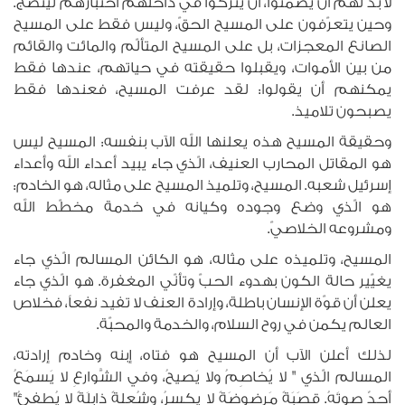
لا بدّ لهم أن يصمتوا، أن يتركوا في داخلهم اختبارهم لينضج.
وحين يتعرّفون على المسيح الحقّ، وليس فقط على المسيح
الصانع المعجزات، بل على المسيح المتألّم والمائت والقائم
من بين الأموات، ويقبلوا حقيقته في حياتهم، عندها فقط
يمكنهم أن يقولوا: لقد عرفت المسيح، فعندها فقط
يصبحون تلاميذ.
وحقيقة المسيح هذه يعلنها الله الآب بنفسه: المسيح ليس
هو المقاتل المحارب العنيف، الّذي جاء يبيد أعداء الله وأعداء
إسرئيل شعبه. المسيح، وتلميذ المسيح على مثاله، هو الخادم:
هو الّذي وضع وجوده وكيانه في خدمة مخطّط الله
ومشروعه الخلاصيّ.
المسيح، وتلميذه على مثاله، هو الكائن المسالم الّذي جاء
يغيّير حالة الكون بهدوء الحبّ وتأنّي المغفرة. هو الّذي جاء
يعلن أن قوّة الإنسان باطلة، وإرادة العنف لا تفيد نفعاً، فخلاص
العالم يكمن في روح السلام، والخدمة والمحبّة.
لذلك أعلن الآب أن المسيح هو فتاه، إبنه وخادم إرادته،
المسالم الّذي " لا يُخاصِمُ ولا يَصيحُ، وفي الشَّوارعِ لا يَسمَعُ
أحدٌ صوتَهُ. قصَبَةً مَرضوضَةً لا يكسِرُ، وشُعلةً ذابِلَةً لا يُطفئُ"