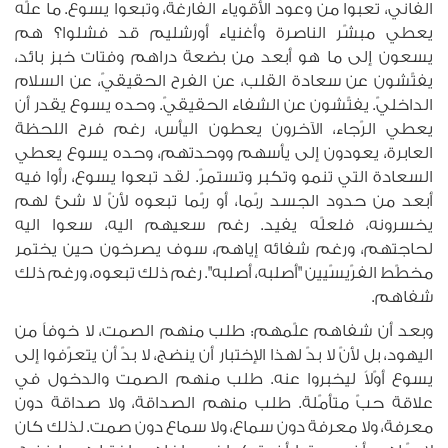
الفاني، تعبوا من وعود الأقوياء الفارغة، وتبعوا يسوع. ما علّه
يعطي مبشّر الناصرة وأغنياء أورشليم قد فشلوا؟ هم
يسعون إلى ما هو أبعد من بضعة دراهم وفتات خبز بائد،
يفتّشون عن سعادة القلب، عن الفرح الحقيقيّ، عن السلام
الداخليّ. يفتّشون عن الشفاء الحقيقيّ. وحده يسوع يقدر أن
يعطي الرّجاء، الآخرون يعطون اليأس، رغم فرح اللحظة
العابرة، يعودون إلى يأسهم ووحدتهم، وحده يسوع يعطي
السعادة التي تنمو وتكبر وتستمرّ. لقد تبعوا يسوع، رأوا فيه
أبعد من حدود الجسد ربّما، أو ربّما تبعوه لأنّ لا شئ لهم
يخسرونه، فلعلّه يفيد. رغم سعيهم اليه، سعوا اليه
لحاجتهم، ورغم شفائه إياهم، سوف يصرخون حين يختمر
مخطّط الفرّيسّيين "أصلبه، أصلبه". رغم ذلك تبعوه، ورغم ذلك
شفاهم.
وبعد أن شفاهم علّمهم: طلب منهم الصمت، لا خوفاً من
اليهود، بل لأنّ لا بدّ لهذا الإختبار أن ينضج، لا بدّ أن يتعرّفوا إلى
يسوع أوّلاً ليخبروا عنه. طلب منهم الصمت والدخول في
علاقة حبّ متأمّلة. طلب منهم الصداقة، ولا صداقة دون
معرفة، ولا معرفة دون سماع، ولا سماع دون صمت. لذلك كان