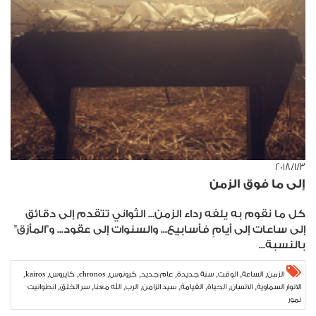
٣‏/١‏/٢٠١٨
إلى ما فوق الزمن
كل ما نقوم به يلفه رداء الزمن... الثواني تتقدم إلى دقائق
إلى ساعات إلى أيامٍ فأسابيع... والسنوات إلى عقود... و"المأزق"
بالنسبة...
,
,
,
,
,
,
,
,
,
الزمن
الساعة
الوقت
سنة جديدة
عام جديد
كرونوس
chronos
كايروس
kairos
,
,
,
,
,
,
,
,
الانوار السماوية
الانسان
الحياة
القيامة
سيد الزامن
الرب
الله معنا
سر الخلق
انطوانيت
نمور