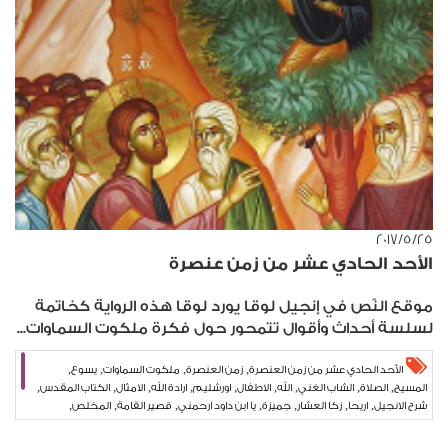
٢٥‏/٥‏/٢٠١٧
الأحد الحادي عشر من زمن عنصرة
موقع النّص في إنجيل لوقا يورد لوقا هذه الرواية كخاتمة
لسلسة أحداث وأقوال تتمحور حول فكرة ملكوت السماوات...
,
,
,
,
الأحد الحادي عشر من زمن العنصرة
زمن العنصرة
ملكوت السماوات
يسوع
,
,
,
,
,
,
,
,
,
المسيح
الصلاة
الشاب الغني
الله
الاطفال
اورشليم
ارادة الله
الامثال
الكتاب المقدس
,
,
,
,
,
,
,
شرح الانجيل
اريحا
زكا العشار
جميزة
يا ابن داود ارحمني
قصير القامة
المخلص
,
,
الخلاص
بيار نجم
شريعة المحبة