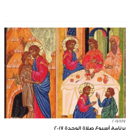
١٧‏/١‏/٢٠١٧
برنامج أسبوع صلاة الوحدة 2017