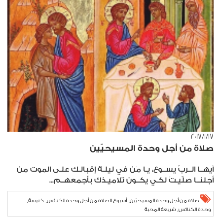
١٧‏/١‏/٢٠١٧
صلاة من أجل وحدة المسيحيّين
أيهــا الــربّ يســوع، يـا مَن في ليلـة إقبالـك علـى الموت من
أجلنــا صلّيـتَ لكـي يكــون تلاميـذك بأجمعهــم...
,
,
,
صلاة من أجل وحدة المسيحيّين
أسبوع الصلاة من أجل وحدة الكنائس
كنيسة
,
وحدة الكنائس
شريعة المحبة