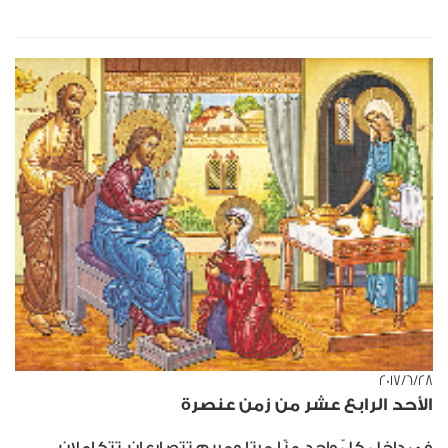
٢٨‏/٦‏/٢٠١٧
الأحد الرابع عشر من زمن عنصرة
في داخل كلّ واحد منّا مرتا ومريم تتصارعان، تتكاملان،