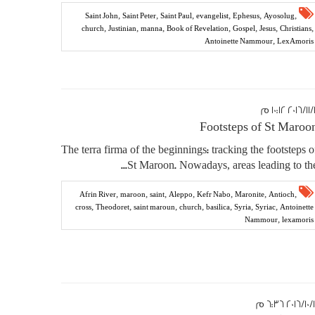
,
,
,
,
,
,
Saint John
Saint Peter
Saint Paul
evangelist
Ephesus
Ayosolug
,
,
,
,
,
,
,
church
Justinian
manna
Book of Revelation
Gospel
Jesus
Christians
,
Antoinette Nammour
LexAmoris
١٠:١ م
Footsteps of St Maroo
The terra firma of the beginnings: tracking the footsteps o
St Maroon. Nowadays, areas leading to the..
,
,
,
,
,
,
,
Afrin River
maroon
saint
Aleppo
Kefr Nabo
Maronite
Antioch
,
,
,
,
,
,
,
cross
Theodoret
saint maroun
church
basilica
Syria
Syriac
Antoinette
,
Nammour
lexamoris
٢ ٦:٣٦ م