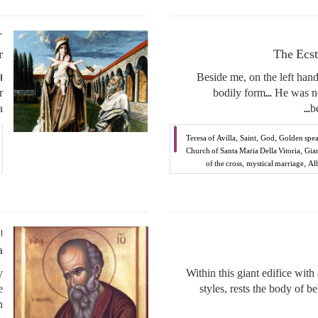
١٢‏/١١‏/
r
The Ecst
"... Beside me, on the left h
r
bodily form... He was no
.
b
,
,
,
Teresa of Avilla
Saint
God
Golden spea
,
Church of Santa Maria Della Vitoria
Gia
,
,
of the cross
mystical marriage
Al
١١‏/١١‏/٢٠١٦ ١
”
y
Within this giant edifice with 
e
styles, rests the body of
.