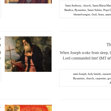
,
,
Saint Anthony
church
Santa Maria Mat
,
,
,
Basilica
Byzantine
Santo Subito
Pope 
,
,
,
blessed tongue
God
Jesus
saint
١١‏/١١‏/٢٠١٦ ٢
n
Th
f
"When Joseph woke from sleep, he
.
Lord commanded him" (MT 1:2
,
,
saint Joseph
holy family
nazare
,
,
,
Byzantine
church
carpenter
gro
A
١٠‏/١٠‏/٠١٦