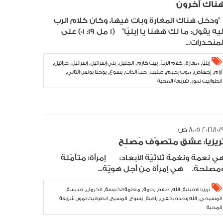
ناك آخرون
ودخل هناك المغارة وبات فيها، وكان كلام الرب
إليه يقول: ما لك ههنا يا إيليَّا" (1 مل 19: 01) على
لمنحدرات...
,
,
,
,
,
,
,
,
إيليّا
مغارة
كلام الربّ
بيت كارم
الجليل
بني إسرائيل
إسرائيل
حزائيل
,
,
,
,
,
,
,
آرام
إجهاض
موت رحيم
صليب
حبّ الذات
يسوع
يوحنا بولس الثاني
,
انطوانيت نمور
شريعة المحبة
٢٠ ٨:٠٥ ص
ريزيا: عشق متصوّف مُصلِح
ي نعمة ونغمة ثلاثيّة الأبعاد: إمرأة؛ متأمّلة
مصلحة. هي إمرأة من أجل هويّة...
,
,
,
,
,
,
,
تريزيا الافيلية
الله
صلاة
رحمة
معلمة الكنيسة
الكرمل
قديسة
,
,
,
,
,
,
المسيحي
الله وحده يكفي
راهبة
يسوع
المسيح
انطوانيت نمور
شريعة
المحبة