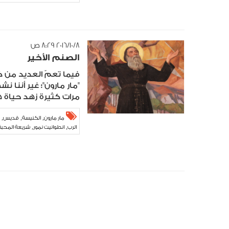
٨‏/١٠‏/٢٠١٦ ٨:٢٩ ص
الصنم الأخير
فيما تعمّ العديد من ك
"مار مارون"؛ غير أننا
مرات كثيرة زهد حياة هذ
,
,
,
مار مارون
الكنيسة
قديس
,
,
الرب
انطوانيت نمور
شريعة المحبة