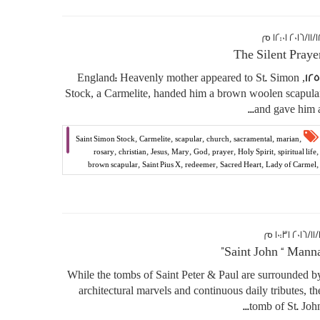
٢٠١٦ ١٢:٠١ م
The Silent Praye
1251, England: Heavenly mother appeared to St. Simon
Stock, a Carmelite, handed him a brown woolen scapula
and gave him a..
,
,
,
,
,
,
Saint Simon Stock
Carmelite
scapular
church
sacramental
marian
,
,
,
,
,
,
,
,
rosary
christian
Jesus
Mary
God
prayer
Holy Spirit
spiritual life
,
,
,
,
,
brown scapular
Saint Pius X
redeemer
Sacred Heart
Lady of Carmel
,
Antoinette Nammour
LexAmoris
١٠:٣ م
Saint John “ Manna
While the tombs of Saint Peter & Paul are surrounded b
architectural marvels and continuous daily tributes, th
tomb of St. John..