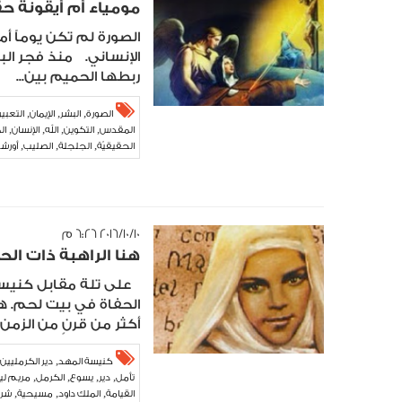
مومياء أم أيقونة ح
الصورة لم تكن يوماً أمر
الإنساني. منذ فجر ا
ربطها الحميم بين...
,
,
,
الصورة
البشر
الإيمان
التعبير
,
,
,
,
المقدس
التكوين
الله
الإنسان
ال
,
,
,
الحقيقيّة
الجلجلة
الصليب
أورش
,
,
,
جولياني
جولياني
يسوع
القديس
,
القيامة
الراهبة
١٠‏/١٠‏/٢٠١٦ ٦:٢٦ م
هنا الراهبة ذات الح
على تلة مقابل كنيسة 
الحفاة في بيت لحم. هو 
أكثر من قرنٍ من الزمن..
,
كنيسة المهد
دير الكرمليين
,
,
,
,
تأمل
دير
يسوع
الكرمل
مريم لي
,
,
,
القيامة
الملك داود
مسيحية
شري