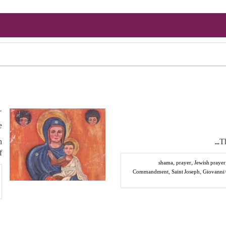
١٢‏/١١‏/
e
h
Th
.
,
,
shama
prayer
Jewish prayer
,
,
Commandment
Saint Joseph
Giovanni