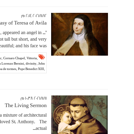
١٢‏/١١‏/٢٠١٦ ٢:١٤ م
asy of Teresa of Avila
and, appeared an angel in
t tall but short, and very
eautiful; and his face was...
,
,
,
r
Cornaro Chapel
Vittoria
,
,
n Lorenzo Bernini
divinity
John
,
,
ba de tormes
Pope Benedict XIII
,
Antoinette Nammour
LexAmoris
١١‏/١١‏/٢٠١٦ ١٠:٣٨ م
The Living Sermon
a mixture of architectural
 beloved St. Anthony. The
actual...