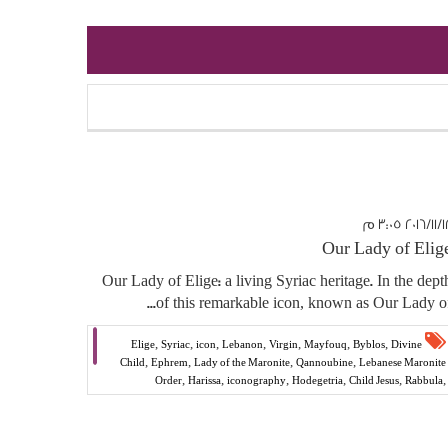
٢٠١٦ ٣:٠٥ م
Our Lady of Elig
Our Lady of Elige: a living Syriac heritage. In the dept
of this remarkable icon, known as Our Lady of..
,
,
,
,
,
,
,
Elige
Syriac
icon
Lebanon
Virgin
Mayfouq
Byblos
Divine
,
,
,
,
Child
Ephrem
Lady of the Maronite
Qannoubine
Lebanese Maronite
,
,
,
,
,
,
Order
Harissa
iconography
Hodegetria
Child Jesus
Rabbula
,
,
,
,
,
,
manuscripts
Christos
Semitic
Divine
Maronite
Antoinette Nammour
LexAmoris