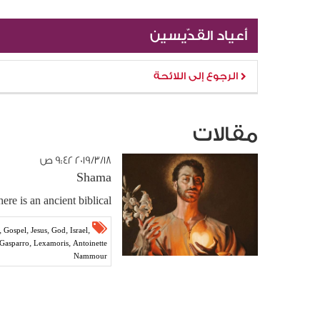
أعياد القدّيسين
الرجوع إلى اللائحة
مقالات
١٨‏/٣‏/٢٠١٩ ٩:٤٢ ص
Shama
ere is an ancient biblical...
,
,
,
,
,
Gospel
Jesus
God
Israel
,
,
 Gasparro
Lexamoris
Antoinette
Nammour