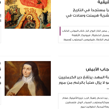
قيقية
ه
اً مستجداً في التاريخ
"
لبشرية هيمنت وسادت في
ا
,
,
,
,
,
,
مصر
الكا
الروح
البا
كتاب الموتى
الكتاب
,
,
,
مسيح
الخطيئة
فيرونيكا
الأيقونة
,
,
,
,
ليم
النازفة
طيباريوس
المصلوب
أورسولا
,
,
,
,
 بولس
كولوسّي
الكنيسة
المسامير
٩‏/١٠‏/١٦
جاب الأبيض
ت
المهد، يرتفع دير الكرمليين
ه
لا يزال صلباً بالرغم من مرور
و
.
,
,
,
,
,
,
بيت لحم
راهبة
الرب
تريزيا الأفيلية
صلاة
,
,
,
,
سوع المصلوب
السماء
الروح
فلسطين
,
عة المحبة
انطوانيت نمور