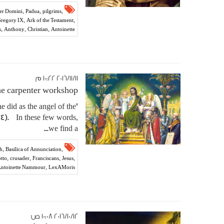
,
,
,
er Domini
Padua
pilgrims
,
,
Gregory IX
Ark of the Testament
,
,
,
s
Anthony
Christian
Antoinette
١١‏/١١‏/٢٠١٦ ١٠:٢٢ م
e carpenter workshop
 did as the angel of the
4). In these few words,
we find a...
,
,
th
Basilica of Annunciation
,
,
,
,
tto
crusader
Franciscans
Jesus
,
ntoinette Nammour
LexAMoris
١٢‏/١٠‏/٢٠١٦ ١٠:٠٨ ص